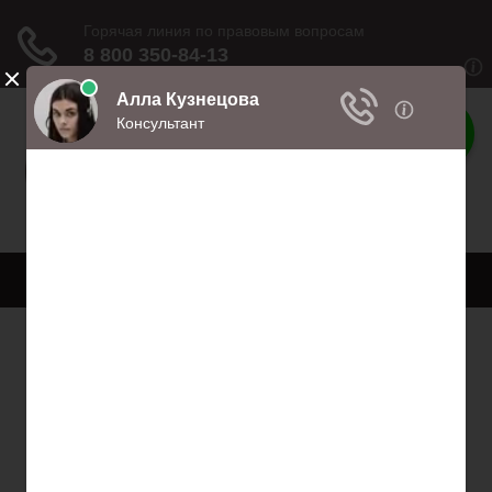
Права
Права и обязанности
Меню
Главная
Право собственности
Регистрация автомобиля
Нотариат