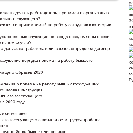
р
должен сделать работодатель, принимая в организацию
пального служащего?
осится ли принимаемый на работу сотрудник к категории
в 
сударственные служащие не всегда осведомлены о своих
 в этом случае?
м
о допускают работодатели, заключая трудовой договор
 нарушение порядка приема на работу бывшего
жащего Образец 2020
го
Р
мления о приеме на работу бывших госслужащих
 пошаговая инструкция
бывшего госслужащего
 в 2020 году
их чиновников
его госслужащего о возможности трудоустройства
ящие
удоустройства бывших чиновников