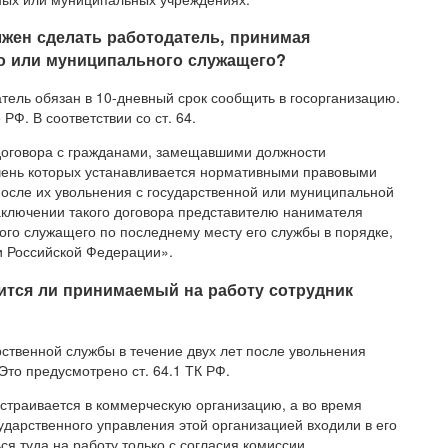
лжен сделать работодатель, принимая
го или муниципального служащего?
тель обязан в 10-дневный срок сообщить в госорганизацию.
РФ. В соответствии со ст. 64.
 договора с гражданами, замещавшими должности
чень которых устанавливается нормативными правовыми
после их увольнения с государственной или муниципальной
аключении такого договора представителю нанимателя
ого служащего по последнему месту его службы в порядке,
 Российской Федерации».
ится ли принимаемый на работу сотрудник
ственной службы в течение двух лет после увольнения
Это предусмотрено ст. 64.1 ТК РФ.
страивается в коммерческую организацию, а во время
дарственного управления этой организацией входили в его
ся туда на работу только с согласия комиссии