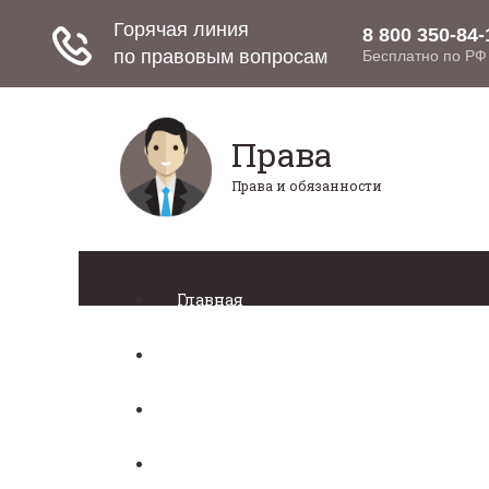
Права
Права и обязанности
Меню
Главная
Право собственности
Регистрация автомобиля
Нотариат