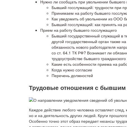
Нужно ли сообщать при увольнении бывшего
Бывший госслужащий: трудности при пр
Принимаем на работу бывшего госслужа
Как уведомить об увольнении из ООО 
Бывший госслужащий: как принять на р
Прием на работу бывшего госслужащего
Бывший государственный служащий в те
другой государственный орган также на
обязанность нового работодателя напра
со ст. 64.1 ТК РФ? Возникает ли обяза
трудоустройстве бывшего гражданског
Какие есть особенности приема на раб
Когда нужно согласие
Перечень должностей
Трудовые отношения с бывшим
Каждое действие любого человека оставляет след, 
но и на деятельность других людей. Круги прошлого
Особенно точно этот образ передает нюансы труд
с сотрудниками, ранее служившими в государствен