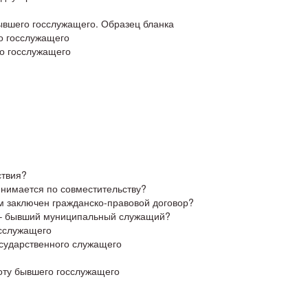
ывшего госслужащего. Образец бланка
о госслужащего
о госслужащего
ствия?
инимается по совместительству?
ом заключен гражданско-правовой договор?
 – бывший муниципальный служащий?
осслужащего
сударственного служащего
оту бывшего госслужащего