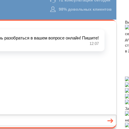
В
З
н