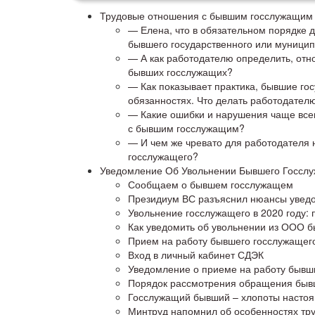
Трудовые отношения с бывшим госслужащим
— Елена, что в обязательном порядке 
бывшего государственного или муници
— А как работодателю определить, отн
бывших госслужащих?
— Как показывает практика, бывшие го
обязанностях. Что делать работодателю
— Какие ошибки и нарушения чаще всег
с бывшим госслужащим?
— И чем же чревато для работодателя
госслужащего?
Уведомление Об Увольнении Бывшего Госслу
Сообщаем о бывшем госслужащем
Президиум ВС разъяснил нюансы уведо
Увольнение госслужащего в 2020 году:
Как уведомить об увольнении из ООО 
Прием на работу бывшего госслужащего
Вход в личный кабинет СДЭК
Уведомление о приеме на работу бывш
Порядок рассмотрения обращения бывш
Госслужащий бывший – хлопоты насто
Минтруд напомнил об особенностях тр