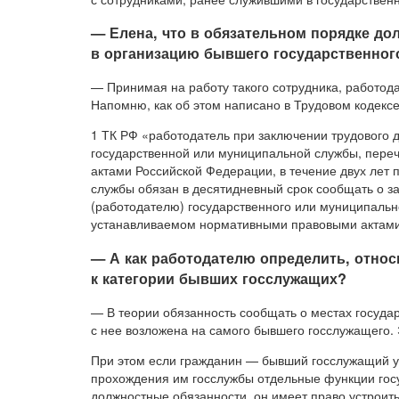
— Елена, что в обязательном порядке до
в организацию бывшего государственно
— Принимая на работу такого сотрудника, работода
Напомню, как об этом написано в Трудовом кодексе 
1 ТК РФ «работодатель при заключении трудового
государственной или муниципальной службы, пере
актами Российской Федерации, в течение двух лет 
службы обязан в десятидневный срок сообщать о з
(работодателю) государственного или муниципальн
устанавливаемом нормативными правовыми актами
— А как работодателю определить, относ
к категории бывших госслужащих?
— В теории обязанность сообщать о местах государ
с нее возложена на самого бывшего госслужащего. 
При этом если гражданин — бывший госслужащий у
прохождения им госслужбы отдельные функции госу
должностные обязанности, он имеет право устроить