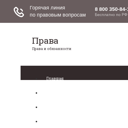
Права
Права и обязанности
Меню
Главная
Право собственности
Регистрация автомобиля
Нотариат