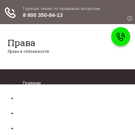
Права
Права и обязанности
Меню
Главная
Право собственности
Регистрация автомобиля
Нотариат