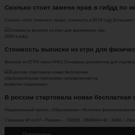
Сколько стоит замена прав в гибдд по и
Сколько стоит поменять права, стоимость в 2019 году Большинс
Стоимость выписки из егрн для физичес
Выписка из ЕГРН через МФЦ Основным документом для подтвер
В россии стартовала новая бесплатная
Национальный проект «Образование» Источник финансирования:
Страница 40 из 67
« Первая
«
...
10
20
30
...
38
39
40
41
42
...
50
60
...
»
Пос
Популярное