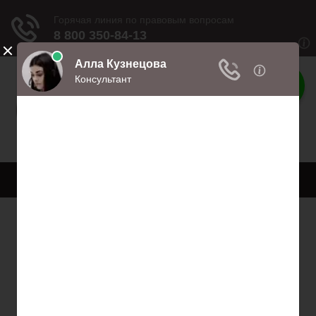
Права
Права и обязанности
Меню
Главная
Право собственности
Регистрация автомобиля
Нотариат