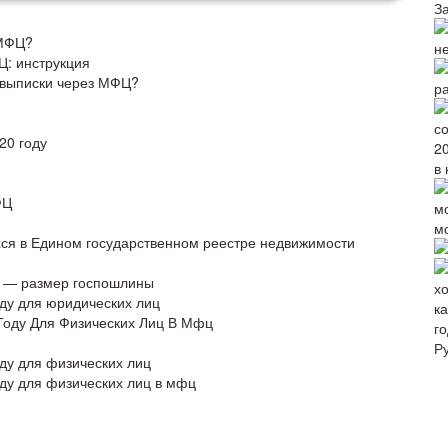
З
 МФЦ?
н
Ц: инструкция
 выписки через МФЦ?
р
20 году
в 
ФЦ
м
ся в Едином государственном реестре недвижимости
у — размер госпошлины
оду для юридических лиц
 Году Для Физических Лиц В Мфц
го
Р
оду для физических лиц
оду для физических лиц в мфц