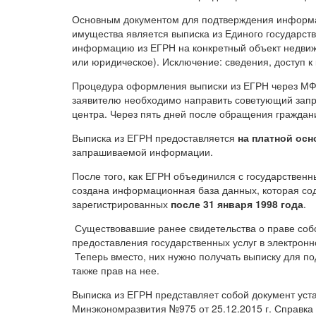
Основным документом для подтверждения информац
имущества является выписка из Единого государст
информацию из ЕГРН на конкретный объект недвиж
или юридическое). Исключение: сведения, доступ к
Процедура оформления выписки из ЕГРН через М
заявителю необходимо направить советующий запр
центра. Через пять дней после обращения граждани
Выписка из ЕГРН предоставляется
на платной осн
запрашиваемой информации.
После того, как ЕГРН объединился с государственн
создана информационная база данных, которая сод
зарегистрированных
после 31 января 1998 года
.
Существовавшие ранее свидетельства о праве соб
предоставления государственных услуг в электронн
Теперь вместо, них нужно получать выписку для п
также прав на нее.
Выписка из ЕГРН представляет собой документ уст
Минэкономразвития №975 от 25.12.2015 г. Справка