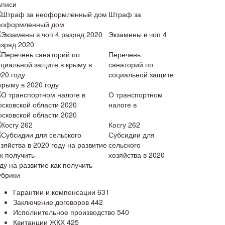
аписи
Штраф за
еоформленный дом
Экзамены в чоп 4
азряд 2020
Перечень
санаторий по
социальной защите
крыму в 2020 году
О транспортном
налоге в
осковской области 2020
Косгу 262
Субсидии для
сельского
хозяйства в 2020
ду на развитие как получить
убрики
Гарантии и компенсации
631
Заключение договоров
442
Исполнительное производство
540
Квитанции ЖКХ
425