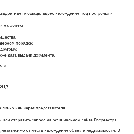
квадратная площадь, адрес нахождения, год постройки и
и на объект;
ущества;
удебном порядке;
 другому;
кже дата выдачи документа.
сти
МФЦ?
ь
:
 лично или через представителя;
и или отправить запрос на официальном сайте Росреестра.
Ц
независимо от места нахождения объекта недвижимости. В