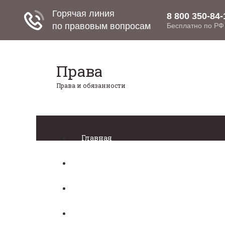
Права
Права и обязанности
Меню
Главная
Право собственности
Регистрация автомобиля
Нотариат