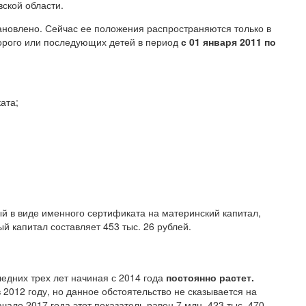
ской области.
ановлено. Сейчас ее положения распространяются только в
орого или последующих детей в период
с 01 января 2011 по
ата;
й в виде именного сертификата на материнский капитал,
ый капитал составляет 453 тыс. 26 рублей.
едних трех лет начиная с 2014 года
постоянно растет.
2012 году, но данное обстоятельство не сказывается на
ало 2017 года этот показатель равен 7 млн. 423 тыс. 470