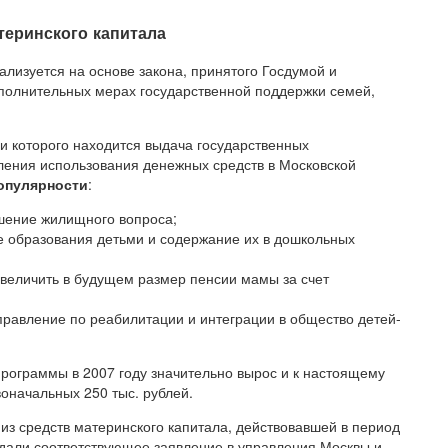
еринского капитала
лизуется на основе закона, принятого Госдумой и
ополнительных мерах государственной поддержки семей,
 которого находится выдача государственных
ления использования денежных средств в Московской
опулярности
:
шение жилищного вопроса;
е образования детьми и содержание их в дошкольных
увеличить в будущем размер пенсии мамы за счет
правление по реабилитации и интеграции в общество детей-
программы в 2007 году значительно вырос и к настоящему
воначальных 250 тыс. рублей.
из средств материнского капитала, действовавшей в период
одали соответствующее заявление в управления Москвы и