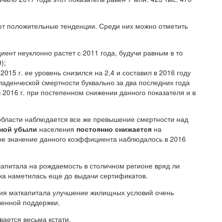
т положительные тенденции. Среди них можно отметить
ент неуклонно растет с 2011 года, будучи равным в то
);
 2015 г. ее уровень снизился на 2,4 и составил в 2016 году
ладенческой смертности буквально за два последних года
 в 2016 г. при постепенном снижении данного показателя и в
 области наблюдается все же превышение смертности над
нной убыли
населения
постоянно снижается
на
ое значение данного коэффициента наблюдалось в 2016
апитала на рождаемость в столичном регионе вряд ли
ка наметилась еще до выдачи сертификатов.
ия маткапитала улучшение жилищных условий очень
венной поддержки.
ается весьма кстати.