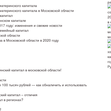
р
атеринского капитала
атеринского капитала в Московской области
капитал
инском капитале
в 
17 году: изменения и свежие новости
семейный капитал
ской области
м
 в Московской области в 2020 году
го
Р
нский капитал в московской области!
асти
 100 тысяч рублей — как обналичить и использовать
кий капитал – отличия
ал в регионах?
?