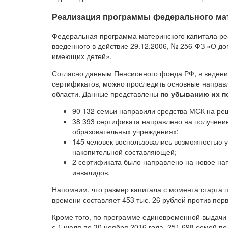
Реализация программы федерального мат
Федеральная программа материнского капитала реа
введенного в действие 29.12.2006, № 256-ФЗ «О д
имеющих детей».
Согласно данным Пенсионного фонда РФ, в ведении
сертификатов, можно проследить основные направ
области. Данные представлены
по убыванию их п
90 132 семьи направили средства МСК на ре
38 393 сертификата направлено на получени
образовательных учреждениях;
145 человек воспользовались возможностью 
накопительной составляющей;
2 сертификата было направлено на новое на
инвалидов.
Напомним, что размер капитала с момента старта 
времени составляет 453 тыс. 26 рублей против пер
Кроме того, по программе единовременной выдачи 
с 1 июля по 30 ноября 2016 года, 251 698 семей п