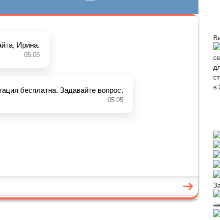
В
З
н