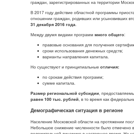
граждан, зарегистрированных на территории Москов
В 2017 году действие областной программы приост
отношении граждан, родивших или усыновивших вт
31 декабря 2016 года
.
Между двумя видами программ
много общего
:
правовые основания для получения сертифик
сроки использования денежных средств;
варианты направления капитала.
Но существуют и принципиальные
отличия:
по срокам действия программ;
сумме капитала.
Размер региональной субсидии
, предоставляемы
равен 100 тыс. рублей
, в то время как федеральн
Демографическая ситуация в регионе
Население Московской области на протяжении посл
Небольшое снижение численности было отмечено в 
положительной динамике в настоящее время. На нач