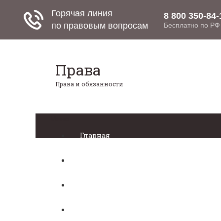
Права
Права и обязанности
Меню
Главная
Право собственности
Регистрация автомобиля
Нотариат