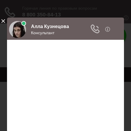
Права
Права и обязанности
Меню
Главная
Право собственности
Регистрация автомобиля
Нотариат