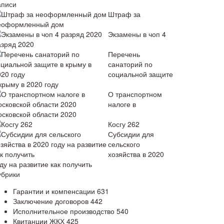
аписи
Штраф за
еоформленный дом
Экзамены в чоп 4
азряд 2020
Перечень
санаторий по
социальной защите
крыму в 2020 году
О транспортном
налоге в
осковской области 2020
Косгу 262
Субсидии для
сельского
хозяйства в 2020
ду на развитие как получить
убрики
Гарантии и компенсации
631
Заключение договоров
442
Исполнительное производство
540
Квитанции ЖКХ
425