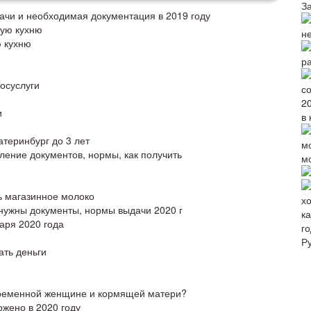
З
ачи и необходимая документация в 2019 году
ную кухню
н
ю кухню
р
осуслуги
и
в 
атеринбург до 3 лет
ение документов, нормы, как получить
м
ь магазинное молоко
 нужны документы, нормы выдачи 2020 г
аря 2020 года
го
Р
ать деньги
беременной женщине и кормящей матери?
ожено в 2020 году