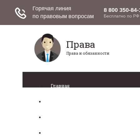
Права
Права и обязанности
Меню
Главная
Право собственности
Регистрация автомобиля
Нотариат