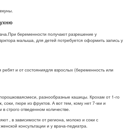
екуны.
кухню
рача.При беременности получают разрешение у
доктора малыша, для детей потребуется оформить запись у
я ребят и от состояниядля взрослых (беременность или
 порошковаясмеси, разнообразные кашицы. Крохам от 1-го
 соки, пюре из фруктов. А вот тем, кому нет 7-ми и
 в строго отведенном количестве.
т , в зависимости от региона, молоко и соки с
женской консультации и у врача-педиатра.