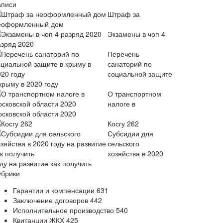
аписи
Штраф за
еоформленный дом
Экзамены в чоп 4
азряд 2020
Перечень
санаторий по
социальной защите
крыму в 2020 году
О транспортном
налоге в
осковской области 2020
Косгу 262
Субсидии для
сельского
хозяйства в 2020
ду на развитие как получить
убрики
Гарантии и компенсации
631
Заключение договоров
442
Исполнительное производство
540
Квитанции ЖКХ
425