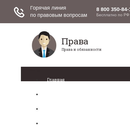
Права
Права и обязанности
Меню
Главная
Право собственности
Регистрация автомобиля
Нотариат