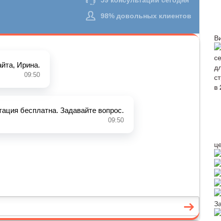
В
ц
З