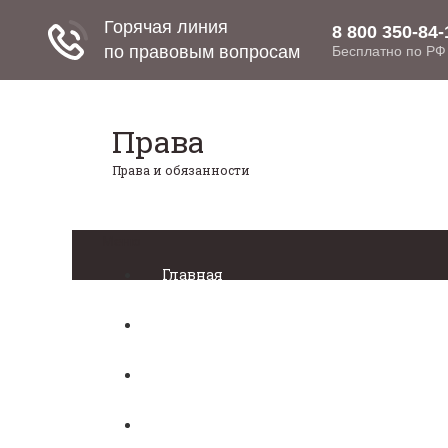
Права
Права и обязанности
Меню
Главная
Право собственности
Регистрация автомобиля
Нотариат