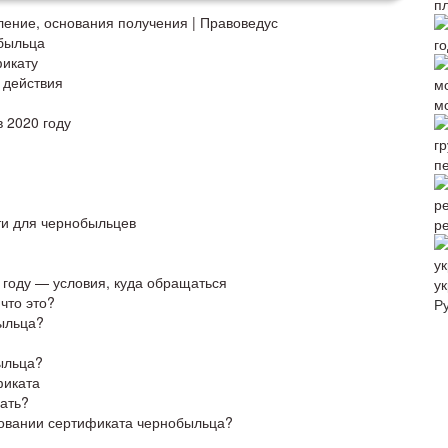
ние, основания получения | Правоведус
быльца
икату
 действия
м
 2020 году
п
ти для чернобыльцев
р
году — условия, куда обращаться
ук
что это?
Р
ыльца?
ыльца?
фиката
лать?
овании сертификата чернобыльца?