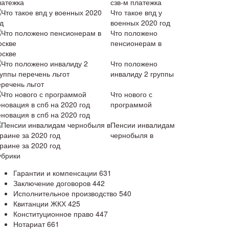
сзв-м платежка
Что такое впд у
военных 2020 год
Что положено
пенсионерам в
оскве
Что положено
инвалиду 2 группы
еречень льгот
Что нового с
программой
еновация в спб на 2020 год
Пенсии инвалидам
чернобыля в
раине за 2020 год
убрики
Гарантии и компенсации
631
Заключение договоров
442
Исполнительное производство
540
Квитанции ЖКХ
425
Конституционное право
447
Нотариат
661