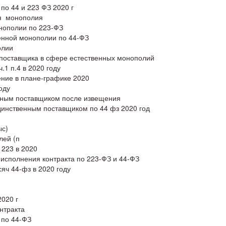
по 44 и 223 ФЗ 2020 г
ая монополия
онополии по 223-ФЗ
венной монополии по 44-ФЗ
олии
о поставщика в сфере естественных монополий
.1 п.4 в 2020 году
ение в плане-графике 2020
оду
енным поставщиком после извещения
динственным поставщиком по 44 фз 2020 год
ыс)
лей (п
 223 в 2020
 исполнения контракта по 223-ФЗ и 44-ФЗ
яч 44-фз в 2020 году
2020 г
нтракта
 по 44-ФЗ