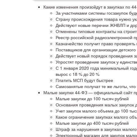
Какие изменения произойдут в закупках по 44
За участниками системы госзакупок бу
Страну происхождения товара нужно ука
Действуют новые перечни ЖНВЛП и дор
Отменены типовые контракты на строит
Реестр российской радиоэлектронной п
Казначейство получит право проверять 
Поставщиков для организации детского 
Действует новый порядок проведения з
Упростят проведение закупок у единствен
С 1 января 2020 года минимальный годо
вырос с 18 % до 20 %
Платить МСП будут быстрее
Самозанятые получат те же льготы, чт
Малые закупки 44-ФЗ — официальный сайт п
Малые закупки до 100 тысяч рублей
Основания проведения малых закупок д
Учет закупок малого объема до 100 тыс
Какое ограничение закупках малого об
Малые закупки до 400 тысяч рублей
Штраф за нарушения в закупках малог
Электронный магазин для закупок мало