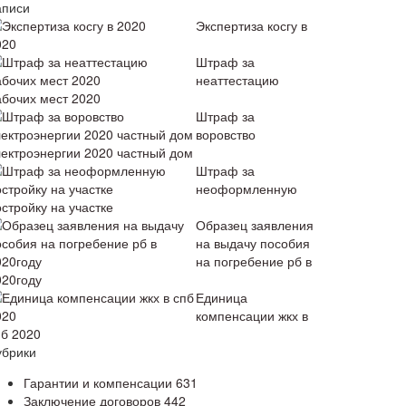
аписи
Экспертиза косгу в
020
Штраф за
неаттестацию
абочих мест 2020
Штраф за
воровство
лектроэнергии 2020 частный дом
Штраф за
неоформленную
стройку на участке
Образец заявления
на выдачу пособия
на погребение рб в
020году
Единица
компенсации жкх в
пб 2020
убрики
Гарантии и компенсации
631
Заключение договоров
442