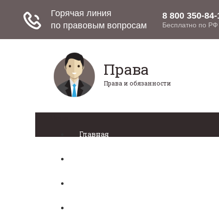
Права
Права и обязанности
Меню
Главная
Право собственности
Регистрация автомобиля
Нотариат