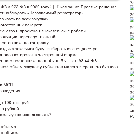
З
‑ФЗ и 223‑ФЗ в 2020 году? | IT-компания Простые решения
дет наблюдать «Независимый регистратор»
2
зывать во всех закупках
огостоящих лекарств
ельство и проектно-изыскательские работы
р
родукции переведут в онлайн
поставщика по контракту
отдыха заказчики будут выбирать из спецреестра
э
апроса котировок в электронной форме
ного поставщика по п. 4 и п. 5 ч. 1 ст. 93 44-ФЗ
вой объем закупок у субъектов малого и среднего бизнеса
по
о и МСП
роведения
2
о 100 тыс. руб
яч рублей
с
ъема лучше использовать?
Р
о объема
го объема