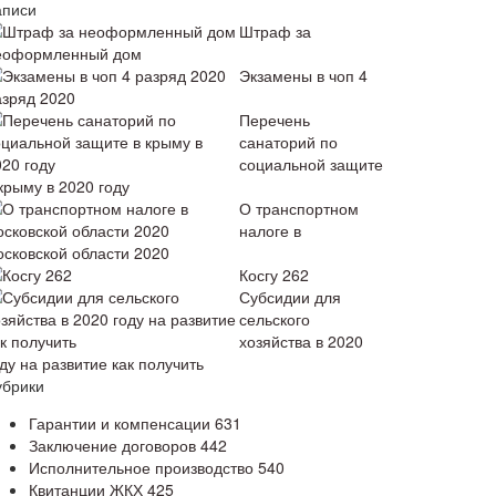
аписи
Штраф за
еоформленный дом
Экзамены в чоп 4
азряд 2020
Перечень
санаторий по
социальной защите
крыму в 2020 году
О транспортном
налоге в
осковской области 2020
Косгу 262
Субсидии для
сельского
хозяйства в 2020
ду на развитие как получить
убрики
Гарантии и компенсации
631
Заключение договоров
442
Исполнительное производство
540
Квитанции ЖКХ
425