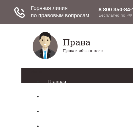
Права
Права и обязанности
Меню
Главная
Право собственности
Регистрация автомобиля
Нотариат