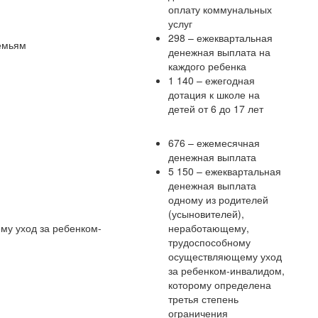
оплату коммунальных
услуг
298 – ежеквартальная
емьям
денежная выплата на
каждого ре­бенка
1 140 – ежегодная
дотация к школе на
детей от 6 до 17 лет
676 – ежемесячная
денежная выплата
5 150 – ежеквартальная
денежная выплата
одному из родителей
(усыновителей),
му уход за ребенком-
неработающему,
трудоспособному
осуществляющему уход
за ребенком-инвалидом,
которому определена
третья степень
ограничения