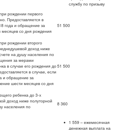
службу по призыву
при рождении первого
но. Предоставляется в
18 года и обращение за
51 500
и месяцев со дня рождения
при рождении второго
реднедушевой доход ниже
счете на душу населения по
ащения за мерами
ка в случае его рождения до
51 500
доставляется в случае, если
да и обращение за
чение шести месяцев со дня
ющего ребенка до 3-х
ой доход ниже полуторной
8 360
шу населения по
1 559 – ежемесячная
денежная выплата на