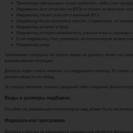
Пенсионер официально пошел работать, либо стал предп
Иждивенец был отчислен из ВУЗа и пошел на военную слу
Иждивенец пошел учиться в военный ВУЗ;
Иждивенцу была назначена пенсия (социальная, по инвалид
Иждивенец вступил в брак;
Иждивенец потерял возможность учиться очно и перешел 
Если иждивенец стал ухаживать за пенсионером возрастом
Иждивенец умер.
Требование сообщить об утрате права на доплату лежит на сам
возникновении ситуации.
Доплата будет снята начиная со следующего месяца. В случае, 
должен вернуть ее назад.
За предоставление ложных сведений либо сокрытии факта потери
Виды и размеры надбавок:
Пособие на иждивенцев пенсионерам мвд может быть нескольки
Федеральная программа
Доплата к пенсии за имеющихся иждивенцев является федераль