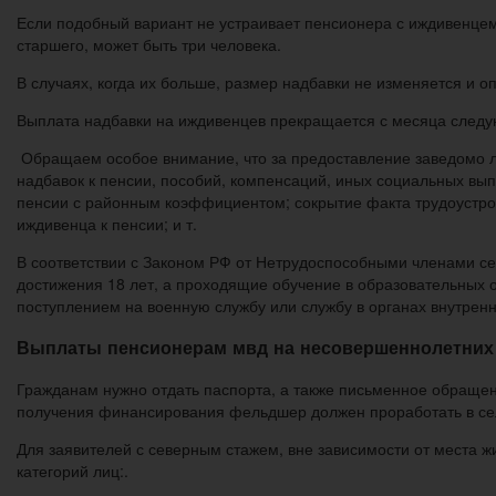
Если подобный вариант не устраивает пенсионера с иждивенце
старшего, может быть три человека.
В случаях, когда их больше, размер надбавки не изменяется и о
Выплата надбавки на иждивенцев прекращается с месяца следую
Обращаем особое внимание, что за предоставление заведомо л
надбавок к пенсии, пособий, компенсаций, иных социальных вы
пенсии с районным коэффициентом; сокрытие факта трудоустрой
иждивенца к пенсии; и т.
В соответствии с Законом РФ от Нетрудоспособными членами сем
достижения 18 лет, а проходящие обучение в образовательных 
поступлением на военную службу или службу в органах внутренн
Выплаты пенсионерам мвд на несовершеннолетних д
Гражданам нужно отдать паспорта, а также письменное обращени
получения финансирования фельдшер должен проработать в сел
Для заявителей с северным стажем, вне зависимости от места ж
категорий лиц:.