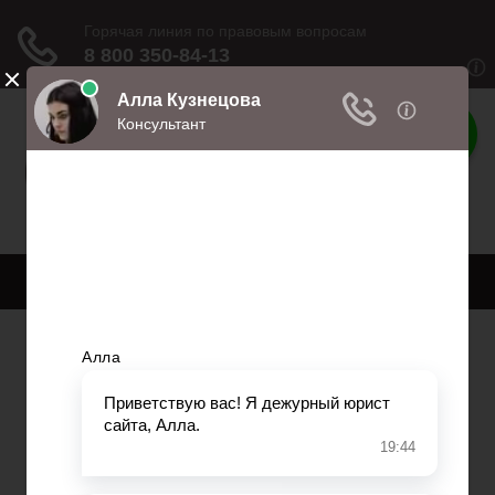
Права
Права и обязанности
Меню
Главная
Право собственности
Регистрация автомобиля
Нотариат