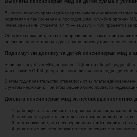
Выплаты пенсионерам мвд на детей сумма и услов
Выплаты пенсионерам мвд Федеральным законодательством пре
родителями пенсионерами, проходившими службу в органах МВД
члена семьи или студента, 64 % — за двух, и 100 процентов за т
Обратите внимание, что вышеперечисленные категории заявителе
несовершеннолетних граждан, находящихся у них на попечении
Поднимут ли доплату за детей пенсионерам мвд в а
Если срок службы в МВД не менее 12,5 лет и общий трудовой ст
или в связи с ОШМ (реорганизация, ликвидация подразделения и 
В этом году правительство отказалось от выплаты единовременн
с учетом инфляции. При этом решено было провести индексацию 
Доплата пенсионерам мвд за несовершеннолетних де
ребенку не выплачивается страховое или социальное обе
наличие документального доказательства родственных свя
подтверждение, что несовершеннолетний находится на иж
родители являются получателями пенсии вне зависимости о