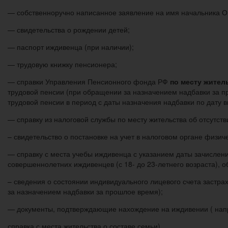
— собственноручно написанное заявление на имя начальника ОПО
— свидетельства о рождении детей;
— паспорт иждивенца (при наличии);
— трудовую книжку пенсионера;
— справки Управления Пенсионного фонда РФ
по месту жител
трудовой пенсии (при обращении за назначением надбавки за пр
трудовой пенсии в период с даты назначения надбавки по дату в
— справку из налоговой службы по месту жительства об отсутст
– свидетельство о постановке на учет в налоговом органе физич
— справку с места учебы иждивенца с указанием даты зачисле
совершеннолетних иждивенцев (с 18- до 23-летнего возраста), 
– сведения о состоянии индивидуального лицевого счета застр
за назначением надбавки за прошлое время);
— документы, подтверждающие нахождение на иждивении ( нап
справка с места жительства о составе семьи)