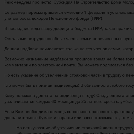
Рекомендуем прочесть: Субсидия На Строительство Дома Моло
Ее размер пересматривается ежегодно 1 февраля и устанавлив
учетом роста доходов Пенсионного фонда (ПФР).
В последние годы ввиду дефицита бюджета ПФР, такая практика 
Остальные нетрудоспособные члены семьи перечислены в пунктах «
Данная надбавка начисляется только на тех членов семьи, кото
Возможно назначение надбавки за прошлое время не более года
комментарии по электронной почте. Вы можете подписаться без
Но есть указание об увеличении страховой части в трудовую п
Кто может быть признан иждивенцем: В обязанности любого гос
Кому положена доплата на иждивенца в году: Следующим этапом
увеличиваются каждые 60 месяцев до 25 летнего срока службы.
Если Вам необходима помощь справочно-правового характера у 
дополнительные бумаги и справки или вовсе отказывают , то м
Но есть указание об увеличении страховой части в трудо
обязанности любого государства входит обязательная соц