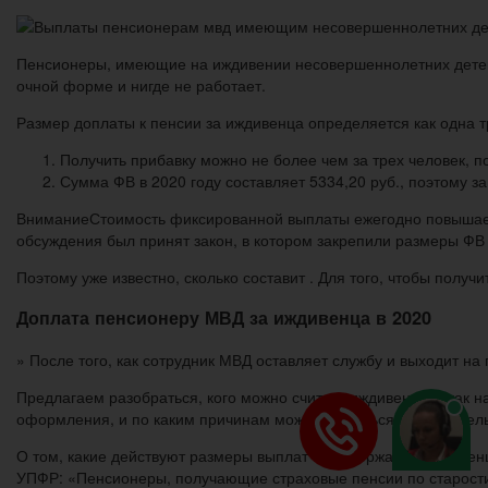
Пенсионеры, имеющие на иждивении несовершеннолетних детей, п
очной форме и нигде не работает.
Размер доплаты к пенсии за иждивенца определяется как одна т
Получить прибавку можно не более чем за трех человек, п
Сумма ФВ в 2020 году составляет 5334,20 руб., поэтому з
ВниманиеСтоимость фиксированной выплаты ежегодно повышаетс
обсуждения был принят закон, в котором закрепили размеры ФВ
Поэтому уже известно, сколько составит . Для того, чтобы пол
Доплата пенсионеру МВД за иждивенца в 2020
» После того, как сотрудник МВД оставляет службу и выходит н
Предлагаем разобраться, кого можно считать иждивенцем, как н
оформления, и по каким причинам можно лишиться дополнител
О том, какие действуют размеры выплат за содержание иждивенц
УПФР: «Пенсионеры, получающие страховые пенсии по старости