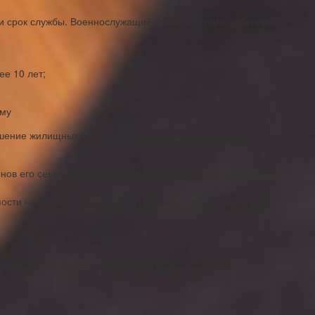
ли срок службы. Военнослужащий может получить субсидию
ее 10 лет;
ему
чшение жилищных условий необходимо предоставить
нов его семьи (либо свидетельств о рождении, если членам
ости на праве собственности или по договору социального
еобходимых документов субсидии предоставляются