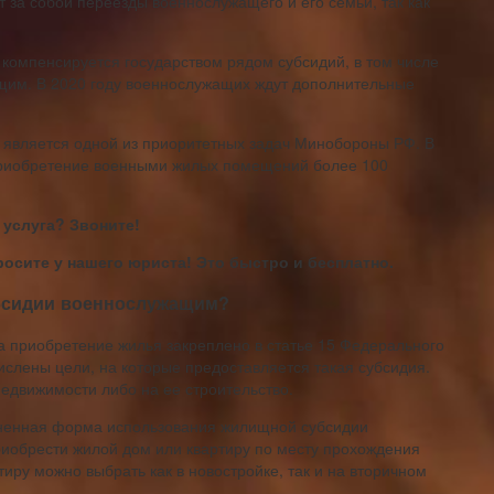
 за собой переезды военнослужащего и его семьи, так как
мпенсируется государством рядом субсидий, в том числе
им. В 2020 году военнослужащих ждут дополнительные
является одной из приоритетных задач Минобороны РФ. В
 приобретение военными жилых помещений более 100
 услуга? Звоните!
росите у нашего юриста! Это быстро и бесплатно.
бсидии военнослужащим?
 приобретение жилья закреплено в статье 15 Федерального
ислены цели, на которые предоставляется такая субсидия.
едвижимости либо на ее строительство.
ненная форма использования жилищной субсидии
обрести жилой дом или квартиру по месту прохождения
иру можно выбрать как в новостройке, так и на вторичном