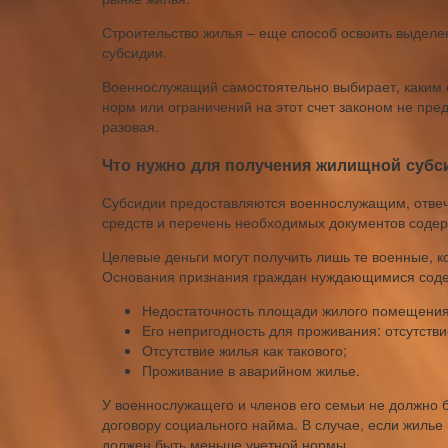
Строительство жилья – еще способ освоить выдел
субсидии.
Военнослужащий самостоятельно выбирает, каким 
норм или ограничений на этот счет законом не пре
разовая.
Что нужно для получения жилищной суб
Субсидии предоставляются военнослужащим, отве
средств и перечень необходимых документов содер
Целевые деньги могут получить лишь те военные,
Основания признания граждан нуждающимися содер
Недостаточность площади жилого помещения
Его непригодность для проживания: отсутствие
Отсутствие жилья как такового;
Проживание в аварийном жилье.
У военнослужащего и членов его семьи не должно б
договору социального найма. В случае, если жилье
должен быть меньше учетной нормы.