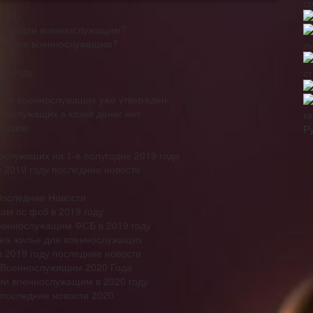
с
 году
субсидии военнослужащим?
убсидии военнослужащим?
л
20 году
с
ям
ние военнослужащих уже утвержден
нослужащих в казне денег нет
к
ужащим
Р
служащих на 1-е полугодие 2019 года
 2019 году последние новости
Последние Новости
ам пс фсб в 2019 году
оеннослужащим ФСБ в 2019 году
на жилье для военнослужащих
2019 году последние новости
 Военнослужищим 2020 Года
ии военнослужащим в 2020 году
последние новости 2020