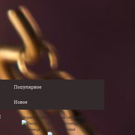
Популярное
Новое
Нормы строительства снт 2020
Окоф лестница
алюминиевая