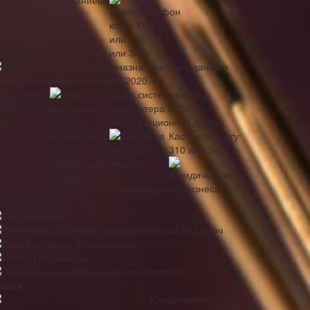
идеодомофон косгу 310 или 340
Земля сельхозназначения для дачного
строительства в 2020
Окоф системный блок
компьютера 2020 и
амортизационная группа
Кастрюля косгу
310 или 340
Юридическое
сопровождение бизнеса
ены москва
Смс рассылка
Получение лицензии образовательной под ключ
Вывод из запоя в стационаре
Охрана периметра
Повышение квалификации менеджмент
аписи
Юридическое