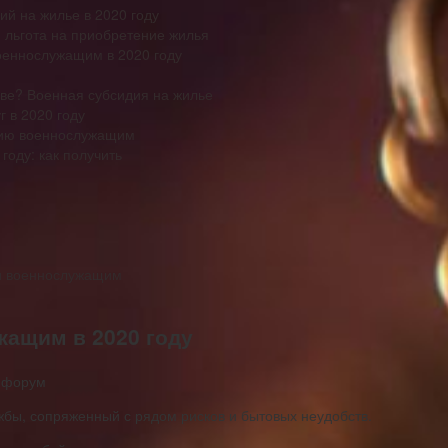
ий на жилье в 2020 году
 льгота на приобретение жилья
еннослужащим в 2020 году
кве? Военная субсидия на жилье
 в 2020 году
дию военнослужащим
оду: как получить
и военнослужащим
ащим в 2020 году
жбы, сопряженный с рядом рисков и бытовых неудобств.