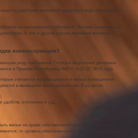
енные государством денежные средства в виде жилищной
образом воспользоваться субсидией. Никаких специальных
дусмотрено. В том и другом случае денежная выплата
сидии военнослужащим?
чающим ряду требований. Порядок выделения денежных
жатся в Приказе Минобороны №510 от 21.07.2014 года.
 которые считаются нуждающимися в жилых помещениях.
жатся в жилищном законодательстве. В их числе:
;
 удобств, отопления и т.д.;
ыть жилья на праве собственности или полученного по
 имеется, то уровень обеспеченности каждого члена семьи