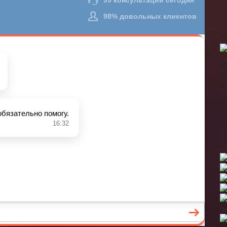
В
ц
З