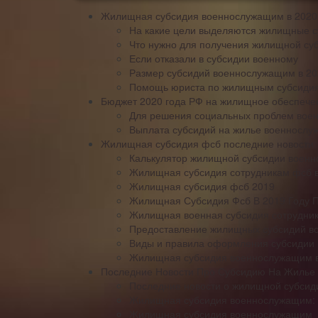
Жилищная субсидия военнослужащим в 2020
На какие цели выделяются жилищные 
Что нужно для получения жилищной с
Если отказали в субсидии военному
Размер субсидий военнослужащим в 20
Помощь юриста по жилищным субсиди
Бюджет 2020 года РФ на жилищное обеспече
Для решения социальных проблем воен
Выплата субсидий на жилье военносл
Жилищная субсидия фсб последние новости
Калькулятор жилищной субсидии военно
Жилищная субсидия сотрудникам фсб в
Жилищная субсидия фсб 2019
Жилищная Субсидия Фсб В 2019 Году 
Жилищная военная субсидия сотрудник
Предоставление жилищных субсидий в
Виды и правила оформления субсидии 
Жилищная субсидия военнослужащим в 
Последние Новости Про Субсидию На Жилье
Последние новости о жилищной субсид
Жилищная субсидия военнослужащим: 
Жилищная субсидия военнослужащим