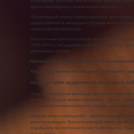
Исполнение воинских обязанностей зачастую влечет
место прохождения службы может меняться.
Причиняемый такими перемещениями дискомфорт ко
предоставляется жилищная субсидия военнослужащ
лимиты финансирования.
Обеспечение военнослужащих постоянным жильем 
2020-2023 гг. государство планирует выделить на
миллиардов рублей.
Нужна консультация адвоката или юридическая
Как, когда и можно ли оформить субсидию – сп
На какие цели выделяются жилищные су
Право на получение военными денежных средств на
закона «О статусе военнослужащих». Там же переч
Государством компенсируются затраты на покупку н
Покупка жилых помещений – наиболее распростра
военнослужащим. Военнослужащий имеет право при
службы или же постоянного места жительства. Кварт
рынке жилья.