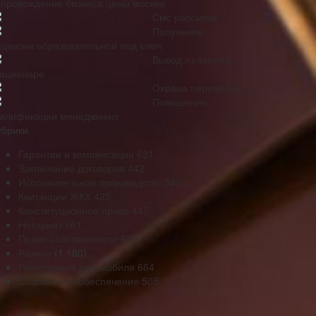
опровождение бизнеса цены москва
Смс рассылка
Получение
ицензии образовательной под ключ
Вывод из запоя в
тационаре
Охрана периметра
Повышение
валификации менеджмент
убрики
Гарантии и компенсации
631
Заключение договоров
442
Исполнительное производство
540
Квитанции ЖКХ
425
Конституционное право
447
Нотариат
661
Право собственности
679
Разное
(1 180)
Регистрация автомобиля
664
Социальное обеспечение
505