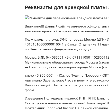
Реквизиты для арендной платы 
Внимание!!! Данный сайт не является официальны
квитанции проверяйте правильность заполнения ре
Получатель платежа: УФК по городу Москве (ДГИ) 
40101810800000010041 в банке: Отделение 1 Глав
по Центральному федеральному округу г.
Москва БИК: 044583001 КБК: 071111050110280011
Муниципальные образования города Москвы (столи
→ Внутригородские территории города Москвы (см.
также 45 900 000) → Южное Тушино Перевести ОКТ
квитанцию Зарегистрируйтесь и получите возможно
Вами квитанций. После регистрации и сохранения б
форм.
Извещение Получатель платежа: ИНН: КПП: Банк пол
Сокращенное наименование органа: Плательщик: 
Плательщик: (подпись) Кассир На данной странице