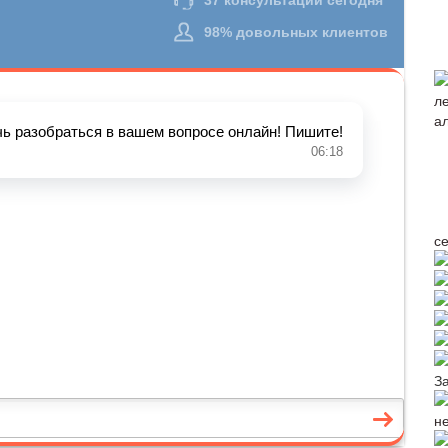
с
З
н