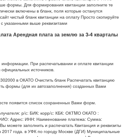
ыше формы. Для формирования квитанции заполните те
ически включены в бланк, поля которые останутся
сайт чистый бланк квитанции на оплату Просто скопируйте
а с указанными выше реквизитами
лата Арендная плата за землю за 3-4 кварталы
 информации. При распечатывании и оплате квитанции
з официальных источников.
302000 в ОКАТО Очистить бланк Распечатать квитанцию
ять формы (для их автозаполнения) созданных Вами
месте появится список сохраненных Вами форм.
учателя: р/с: БИК: корр/с: КБК: ОКТMО ОКАТО :
ФИО: Адрес: ИНН: Наименование платежа: Сумма:
Вы можете заполнить и распечатать Квитанция и реквизиты
ы 2017 года. в УФК по городу Москве (ДГИ) Муниципальные