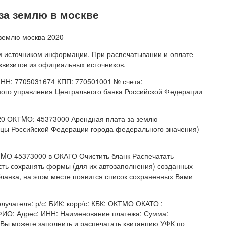
за землю в москве
м источником информации. При распечатывании и оплате
квизитов из официальных источников.
ИНН: 7705031674 КПП: 770501001 № счета:
ного управления Центрального банка Российской Федерации
20 ОКТMО: 45373000 Арендная плата за землю
цы Российской Федерации города федерального значения)
MО 45373000 в ОКАТО Очистить бланк Распечатать
сть сохранять формы (для их автозаполнения) созданных
ланка, на этом месте появится список сохраненных Вами
учателя: р/с: БИК: корр/с: КБК: ОКТMО ОКАТО :
ФИО: Адрес: ИНН: Наименование платежа: Сумма:
 Вы можете заполнить и распечатать квитанцию УФК по