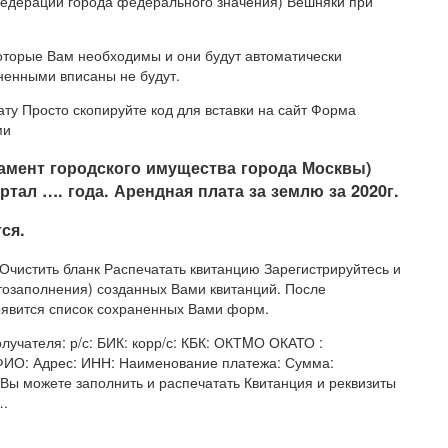
Федерации города федерального значения) Вешняки при
оторые Вам необходимы и они будут автоматически
ненными вписаны не будут.
ату Просто скопируйте код для вставки на сайт Форма
ми
амент городского имущества города Москвы)
ртал …. года. Арендная плата за землю за 2020г.
ся.
истить бланк Распечатать квитанцию Зарегистрируйтесь и
тозаполнения) созданных Вами квитанций. После
появится список сохраненных Вами форм.
учателя: р/с: БИК: корр/с: КБК: ОКТMО ОКАТО :
ФИО: Адрес: ИНН: Наименование платежа: Сумма:
Вы можете заполнить и распечатать Квитанция и реквизиты
….