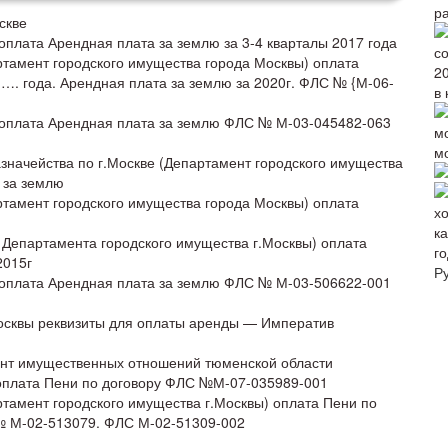
р
скве
оплата Арендная плата за землю за 3-4 кварталы 2017 года
ртамент городского имущества города Москвы) оплата
…. года. Арендная плата за землю за 2020г. ФЛС № {М-06-
в 
 оплата Арендная плата за землю ФЛС № М-03-045482-063
м
значейства по г.Москве (Департамент городского имущества
 за землю
ртамент городского имущества города Москвы) оплата
 Департамента городского имущества г.Москвы) оплата
го
2015г
Р
 оплата Арендная плата за землю ФЛС № М-03-506622-001
осквы реквизиты для оплаты аренды — Императив
ент имущественных отношений тюменской области
 оплата Пени по договору ФЛС №М-07-035989-001
ртамент городского имущества г.Москвы) оплата Пени по
 № М-02-513079. ФЛС М-02-51309-002