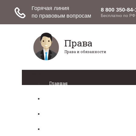
Права
Права и обязанности
Меню
Главная
Право собственности
Регистрация автомобиля
Нотариат