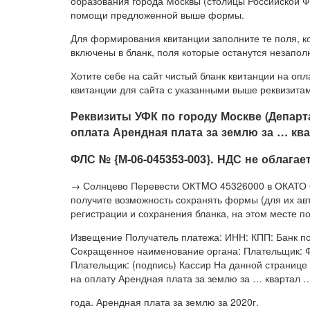
образования города Москвы (столицы Российской 
помощи предложенной выше формы.
Для формирования квитанции заполните те поля, к
включены в бланк, поля которые останутся незапол
Хотите себе на сайт чистый бланк квитанции на опл
квитанции для сайта с указанными выше реквизита
Реквизиты УФК по городу Москве (Департ
оплата Арендная плата за землю за … ква
ФЛС № {М-06-045353-003}. НДС не облагает
→ Солнцево Перевести ОКТMО 45326000 в ОКАТО Оч
получите возможность сохранять формы (для их ав
регистрации и сохранения бланка, на этом месте 
Извещение Получатель платежа: ИНН: КПП: Банк пол
Сокращенное наименование органа: Плательщик: 
Плательщик: (подпись) Кассир На данной странице 
на оплату Арендная плата за землю за … квартал 
года. Арендная плата за землю за 2020г.