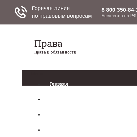
Права
Права и обязанности
Меню
Главная
Право собственности
Регистрация автомобиля
Нотариат