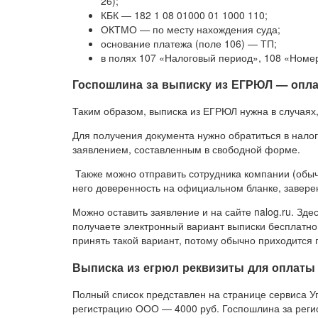
26);
КБК — 182 1 08 01000 01 1000 110;
ОКТМО — по месту нахождения суда;
основание платежа (поле 106) — ТП;
в полях 107 «Налоговый период», 108 «Номер
Госпошлина за выписку из ЕГРЮЛ — опла
Таким образом, выписка из ЕГРЮЛ нужна в случаях,
Для получения документа нужно обратиться в нало
заявлением, составленным в свободной форме.
Также можно отправить сотрудника компании (обыч
него доверенность на официальном бланке, завере
Можно оставить заявление и на сайте nalog.ru. Зде
получаете электронный вариант выписки бесплатно.
принять такой вариант, потому обычно приходится
Выписка из егрюл реквизиты для оплаты
Полный список представлен на странице сервиса 
регистрацию ООО — 4000 руб. Госпошлина за реги