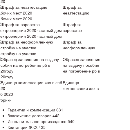
020
Штраф за
неаттестацию
абочих мест 2020
Штраф за
воровство
лектроэнергии 2020 частный дом
Штраф за
неоформленную
стройку на участке
Образец заявления
на выдачу пособия
на погребение рб в
020году
Единица
компенсации жкх в
пб 2020
убрики
Гарантии и компенсации
631
Заключение договоров
442
Исполнительное производство
540
Квитанции ЖКХ
425