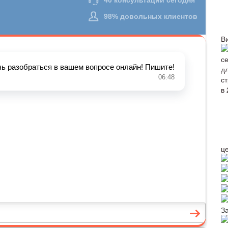
В
ц
З