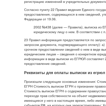
регистрацию изменений в учредительных документ
Согласно пункту 22 Правил ведения Единого госуд
предоставления, содержащихся в нем сведений, у
Федерации от 19.06.
2002 №438 (далее — Правила), выписка из Е
юридическому лицу о нем. В соответствии с п
23 Правил информация предоставляется по запрос
запросом документа, подтверждающего оплату): а)
срочном предоставлении сведений о нем в виде вып
юридическим лицам – сведения о конкретном юриди
информации в виде выписки из ЕГРЮЛ составляет 2
предоставление сведений.
Реквизиты для оплаты выписки из егрюл
Произошли следующие основные изменения: Стоим
ЕГРН Стоимость выписки ЕГРН о признании право
Стоимость выписки ЕГРН о содержании правоустан
переходе прав собственности на объект недвижимо
имеющиеся у него в настоящее время, либо имевши
субъектов РФ, на которых они зарегистрированы: Х