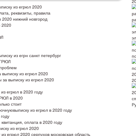
2
писку из егрюл 2020
ата, реквизиты, правила
ы 2020 нижний новгород
р
л 2020
ЮЛ
э
писку из егрн санкт петербург
по
ЕГРЮЛ
 проблем
 выписку из егрюл 2020
 за выписку из егрюл 2020
2
 из егрюл в 2020 году
ГРЮЛ в 2020
с
лько стоит
Р
очнуювыписку из егрюл в 2020 году
 году
квитанция, оплата в 2020 году
иску из егрюл 2020
 из егрюл 2020 серпухов московская область