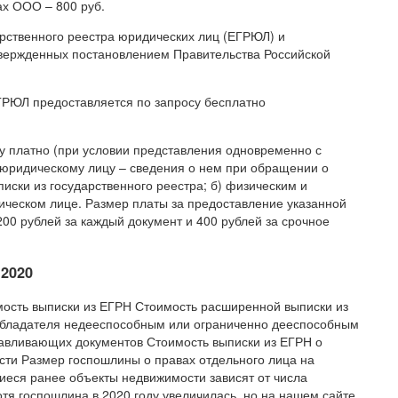
ах ООО – 800 руб.
арственного реестра юридических лиц (ЕГРЮЛ) и
твержденных постановлением Правительства Российской
ГРЮЛ предоставляется по запросу бесплатно
.
у платно (при условии представления одновременно с
 юридическому лицу – сведения о нем при обращении о
иски из государственного реестра; б) физическим и
ческом лице. Размер платы за предоставление указанной
00 рублей за каждый документ и 400 рублей за срочное
 2020
ость выписки из ЕГРН Стоимость расширенной выписки из
обладателя недееспособным или ограниченно дееспособным
авливающих документов Стоимость выписки из ЕГРН о
сти Размер госпошлины о правах отдельного лица на
еся ранее объекты недвижимости зависят от числа
отя госпошлина в 2020 году увеличилась, но на нашем сайте