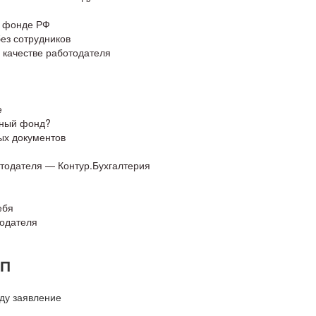
м фонде РФ
ез сотрудников
 качестве работодателя
е
нный фонд?
ых документов
отодателя — Контур.Бухгалтерия
ебя
тодателя
ИП