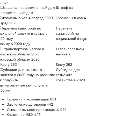
аписи
Штраф за
еоформленный дом
Экзамены в чоп 4
азряд 2020
Перечень
санаторий по
социальной защите
крыму в 2020 году
О транспортном
налоге в
осковской области 2020
Косгу 262
Субсидии для
сельского
хозяйства в 2020
ду на развитие как получить
убрики
Гарантии и компенсации
631
Заключение договоров
442
Исполнительное производство
540
Квитанции ЖКХ
425