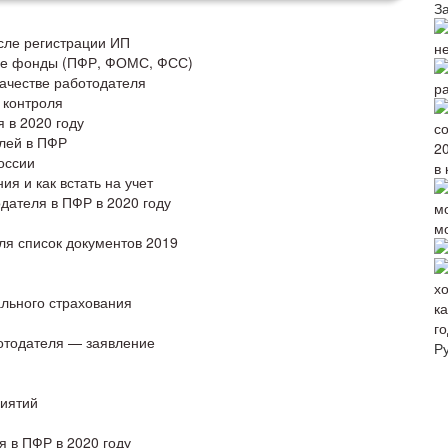
З
сле регистрации ИП
н
ные фонды (ПФР, ФОМС, ФСС)
качестве работодателя
р
 контроля
я в 2020 году
елей в ПФР
оссии
в 
я и как встать на учет
дателя в ПФР в 2020 году
м
ля список документов 2019
льного страхования
го
ботодателя — заявление
Р
риятий
я в ПФР в 2020 году