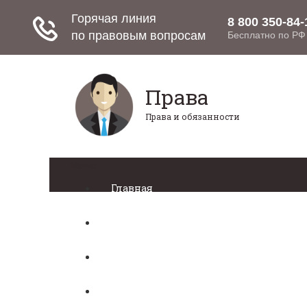
Права
Права и обязанности
Меню
Главная
Право собственности
Регистрация автомобиля
Нотариат