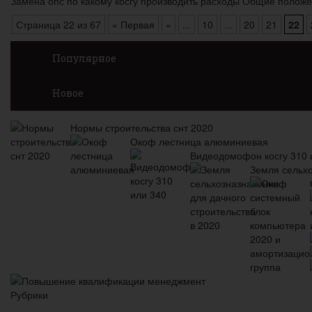
Замена опс по какому косгу производить расходы Общие полож
Страница 22 из 67
« Первая
«
...
10
...
20
21
22
Популярное
Новое
Нормы строительства снт 2020
Окоф лестница алюминиевая
Видеодомофон косгу 310 
Земля сельхо
Повышение квалификации менеджмент
Рубрики