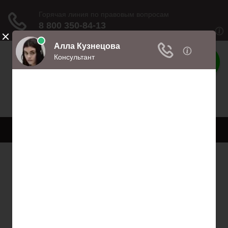
Права
Права и обязанности
Меню
Главная
Право собственности
Регистрация автомобиля
Нотариат