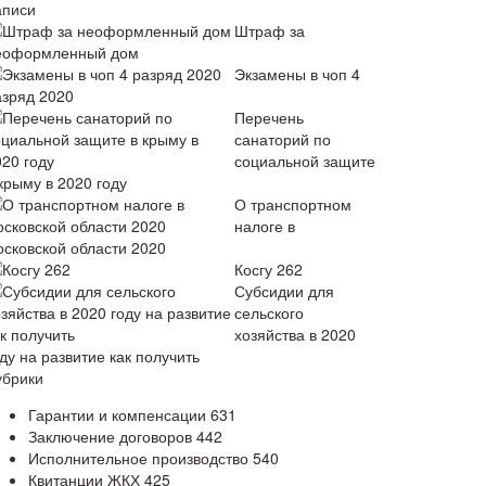
аписи
Штраф за
еоформленный дом
Экзамены в чоп 4
азряд 2020
Перечень
санаторий по
социальной защите
крыму в 2020 году
О транспортном
налоге в
осковской области 2020
Косгу 262
Субсидии для
сельского
хозяйства в 2020
ду на развитие как получить
убрики
Гарантии и компенсации
631
Заключение договоров
442
Исполнительное производство
540
Квитанции ЖКХ
425