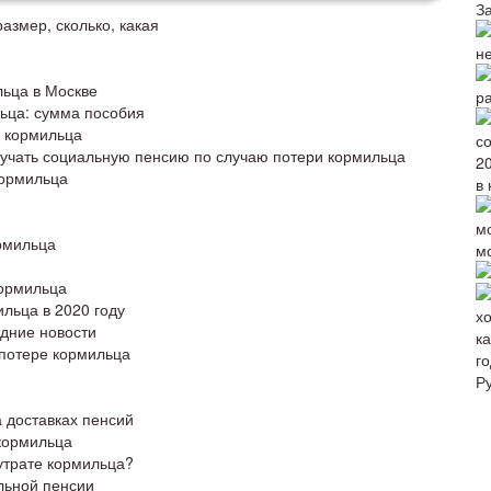
З
азмер, сколько, какая
н
льца в Москве
р
ьца: сумма пособия
е кормильца
учать социальную пенсию по случаю потери кормильца
кормильца
в 
рмильца
м
кормильца
льца в 2020 году
едние новости
 потере кормильца
го
Р
 доставках пенсий
 кормильца
утрате кормильца?
льной пенсии