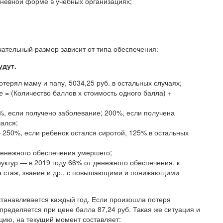
 дневной форме в учебных организациях;
чательный размер зависит от типа обеспечения:
удут.
отерял маму и папу, 5034,25 руб. в остальных случаях;
 = (Количество баллов х стоимость одного балла) +
, если получено заболевание; 200%, если получена
чался;
 250%, если ребенок остался сиротой, 125% в остальных
денежного обеспечения умершего;
уктур — в 2019 году 66% от денежного обеспечения, к
за стаж, звание и др., с повышающими и понижающими
станавливается каждый год. Если произошла потеря
определяется при цене балла 87,24 руб. Такая же ситуация и
цию, на текущий момент составляет: