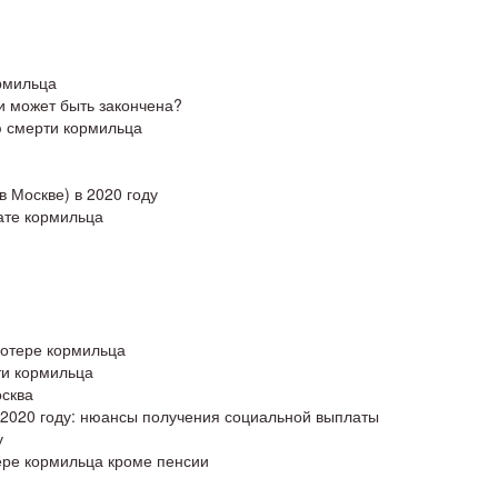
рмильца
и может быть закончена?
ю смерти кормильца
 Москве) в 2020 году
ате кормильца
потере кормильца
ти кормильца
сква
 2020 году: нюансы получения социальной выплаты
у
ере кормильца кроме пенсии