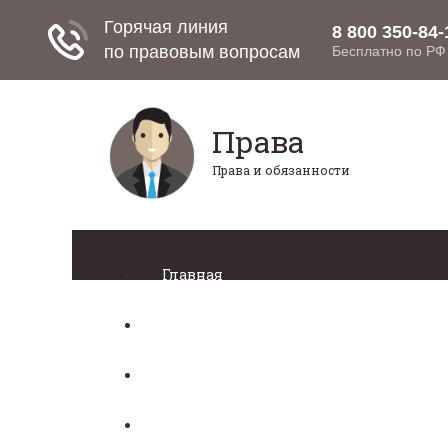
Права
Права и обязанности
Меню
Главная
Право собственности
Регистрация автомобиля
Нотариат