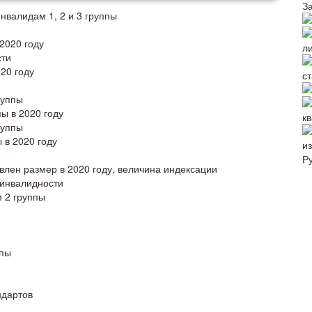
З
нвалидам 1, 2 и 3 группы
2020 году
л
сти
20 году
с
руппы
ы в 2020 году
к
руппы
 в 2020 году
и
Р
влен размер в 2020 году, величина индексации
 инвалидности
 2 группы
ппы
ндартов