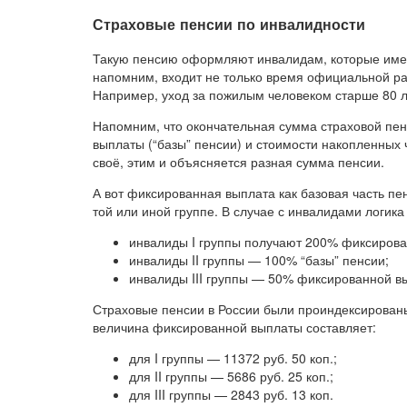
Страховые пенсии по инвалидности
Такую пенсию оформляют инвалидам, которые имеют
напомним, входит не только время официальной ра
Например, уход за пожилым человеком старше 80 лет
Напомним, что окончательная сумма страховой пен
выплаты (“базы” пенсии) и стоимости накопленных 
своё, этим и объясняется разная сумма пенсии.
А вот фиксированная выплата как базовая часть пе
той или иной группе. В случае с инвалидами логика 
инвалиды I группы получают 200% фиксирова
инвалиды II группы — 100% “базы” пенсии;
инвалиды III группы — 50% фиксированной в
Страховые пенсии в России были проиндексированы
величина фиксированной выплаты составляет:
для I группы — 11372 руб. 50 коп.;
для II группы — 5686 руб. 25 коп.;
для III группы — 2843 руб. 13 коп.