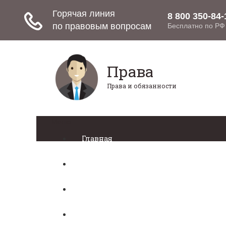
Права
Права и обязанности
Меню
Главная
Право собственности
Регистрация автомобиля
Нотариат