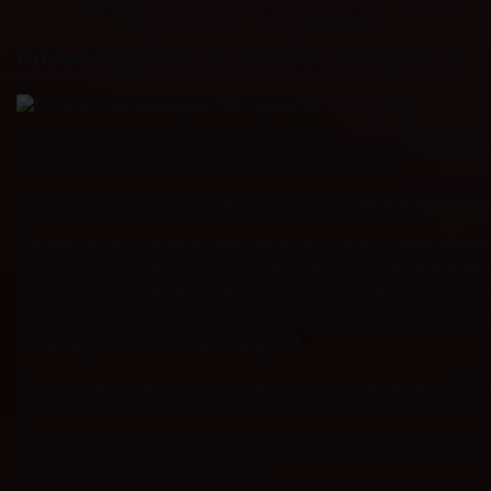
Как отразить в учете пени по страховым взносам
Проводка пени по налогам в бюджете
Об актуальных изменениях в КС узнаете, став участником про
выдаются удостоверения установленного образца.
Программа, разработана совместно с ЗАО «Сбербанк-АСТ». Слу
Бюджетному учреждению налоговым органом предъя
нарушение сроков представления налоговых деклар
по подстатье 292 КОСГУ за счет субсидии на госзад
добровольно возместить произведенные расходы. Ка
возмещение виновным лицом?
Рассмотрев вопрос, мы пришли к следующему выводу:
Любы
организациями госсектора на счете 0 303 05 000 «Расчеты по п
Сумму возмещенных виновным лицом денежных средств следует 
«Расчеты по компенсации затрат».