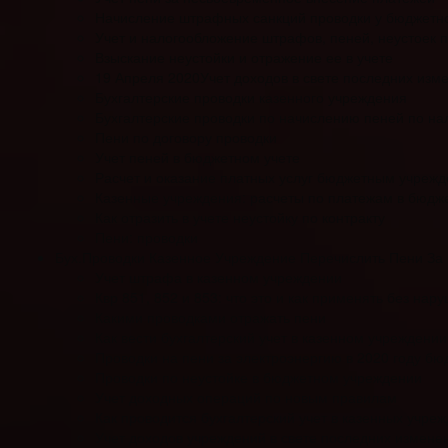
Начисление штрафных санкций проводки у бюджетно
Учет и налогообложение штрафов, пеней, неустоек 
Взыскание неустойки и отражение ее в учете
19 Апреля 2020Учет доходов в свете последних изм
Бухгалтерские проводки казенного учреждения
Бухгалтерские проводки по начислению пеней по нал
Пени по договору проводки
Учет пеней в бюджетном учете
Расчет и оказание платных услуг бюджетным учреж
Казенные учреждения: расчеты по платежам в бюдж
Как отразить в учете неустойку по контракту
Пени: проводки
Бух.Проводки Казенное Учреждение Перечислить Пени За
Учет штрафа в казенном учреждении
Квр 851, 852 и 853: что это и как применять без нар
Какими проводками отражать пени
Как вести бухгалтерский учет в казенном учреждении
Проводки на пени за электроэнергию в 2020 году б
Проводки по неустойке в бюджетном учреждении
Учет доходных операций по новым правилам
Как проводится бухгалтерский учет в казенных учре
Учет доходов учреждений в свете последних измене