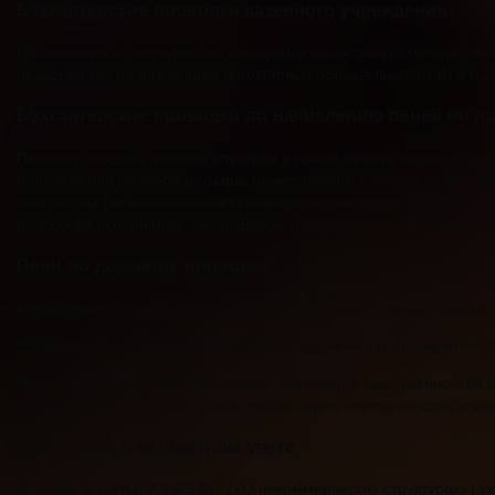
Бухгалтерские проводки казенного учреждения
По аналогии со штрафными санкциями за несвоевременную выпла
начисленной по различным договорным обязательствам Дт 91-2 К
Бухгалтерские проводки по начислению пеней по на
Поэтому способы расчета штрафов и пеней за нарушение госуда
определения размера штрафа, начисляемого в случае ненадлеж
контрактом (за исключением просрочки исполнения обязательств
просрочки исполнения поставщиком (подрядчиком, исполнителем
Пени по договору проводки
Чтобы точно отразить факты относительно хозяйственной жизни
В некоторый случаях обязанность составления такого первичног
Например, в случае просроченных платежей и задолженностей п
Энергосбыт или любая другая организация, поставляющая элек
Учет пеней в бюджетном учете
В пункте 4 статьи 9.2 ФЗ №7 («О некоммерческих структурах») у