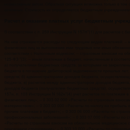
нормативным актом. Обратная ситуация возможна только в том с
основных. Стоимость их определяется бюджетным учреждением
Расчет и оказание платных услуг бюджетным учреж
В соответствии с п. 259 Инструкции N 157Н*(1) для расчетов с
На нем отражаются расходы по следующим видам платежей: – н
физических лиц за выполнение ими трудовых или иных обязанно
соответствии с Налоговым кодексом; – страховым взносам на об
125-ФЗ *(3); – иным платежам в бюджет, начисленным в соответс
а) получателями бюджетных средств, за которыми не закреплен
бюджета в погашение дебиторской задолженности прошлых лет; 
средств; б) администраторами доходов бюджета, осуществляющ
бюджета; в) расчетов между администратором доходов бюджет
доходов бюджета (получателем бюджетных средств), осуществл
157н, п. 103 Инструкции N 162н*(4) учет расчетов по платежам 
физических лиц»; – 0 303 02 000 «Расчеты по страховым взноса
материнством»; – 0 303 03 000 «Расчеты по налогу на прибыль о
прочим платежам в бюджет»; – 0 303 06 000 «Расчеты по страхо
профессиональных заболеваний»; – 0 303 07 000 «Расчеты по 
«Расчеты по страховым взносам на обязательное медицинское 
пенсионное страхование»; – 0 303 10 000 «Расчеты по страховы