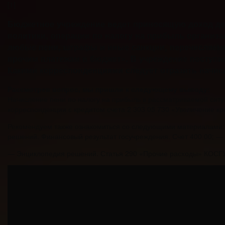
[1]
Бюджетное учреждение ведет приносящую доход дея
политики, операции по налогу на прибыль организа
любые пени, штрафы и иные санкции, перечисляемы
прочим платежам в бюджет». В учреждение поступил
Какими корреспонденциями следует отразить начис
Рассмотрев вопрос, мы пришли к следующему выводу:
Начисление пени по налогу на прибыль в рассматриваемой ситу
корреспонденции с кредитом счета 2 303 05 730 «Увеличение к
Рекомендуем также ознакомиться со следующими материалами:
решений. Финансовый результат госучреждения. Счет 400 00; —
— Энциклопедия решений. Статья 290 «Прочие расходы» КОСГ