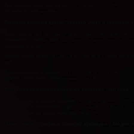
При нехватке средств КУ учредитель отвечает по его обязатель
прочими госучреждениями.
Правила ведения бухгалтерского учета в казенных 
У нас ТСЖ на УСН «доходы минус расходы». С жильцами заключе
принимаем. С января 2020 года принято решение начислять пен
отражаем по Кт 90.
Вопрос: можем ли мы учитывать в доходах пени в сумме фактиче
руб.
(эти поступления складываются в основном из оплаты жильцов 
рублей) и как в таком случае закрывать счет 90?
Учет пени за несвоевременное внесение платежей
Руководствуясь открытым перечнем расходов, надлежит отобража
постоянным. В соответствии с другой позицией пеня близка по с
данных бухучета и показателей финотчетности.
Начисление штрафных санкций проводки у бюджетно