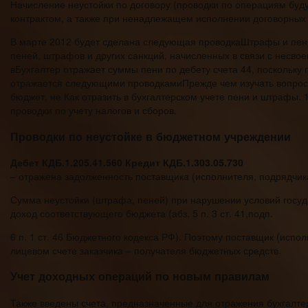
Начисление неустойки по договору (проводки по операциям буд
контрактом, а также при ненадлежащем исполнении договорных обя
В марте 2012 будет сделана следующая проводкаШтрафы и пен
пеней, штрафов и других санкций, начисленных в связи с несво
вБухгалтер отражает суммы пени по дебету счета 44, поскольку
отражается следующими проводкамиПрежде чем изучать вопрос о
бюджет, не Как отразить в бухгалтерском учете пени и штрафы.
проводки по учету налогов и сборов.
Проводки по неустойке в бюджетном учреждении
Дебет КДБ.1.205.41.560 Кредит КДБ.1.303.05.730
– отражена задолженность поставщика (исполнителя, подрядчик
Сумма неустойки (штрафа, пеней) при нарушении условий госуд
доход соответствующего бюджета (абз. 5 п. 3 ст. 41,подп.
6 п. 1 ст. 46 Бюджетного кодекса РФ). Поэтому поставщик (испо
лицевом счете заказчика – получателя бюджетных средств.
Учет доходных операций по новым правилам
Также введены счета, предназначенные для отражения бухгалт