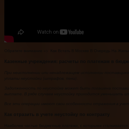
Обратите внимание => Как Встать В Москве В Очередь На Жиль
Казенные учреждения: расчеты по платежам в бюдж
При неисполнении или ненадлежащем исполнении поставщиком
уплаты неустойки (штрафов, пени).
Задолженность по неустойке может быть погашена поставщи
выплате. В ряде случаев неустойку приходится уменьшать ил
Все эти операции имеют свои особенности отражения в учет
Как отразить в учете неустойку по контракту
Наиболее частые бюджетные платежи, с которыми сталкивается 