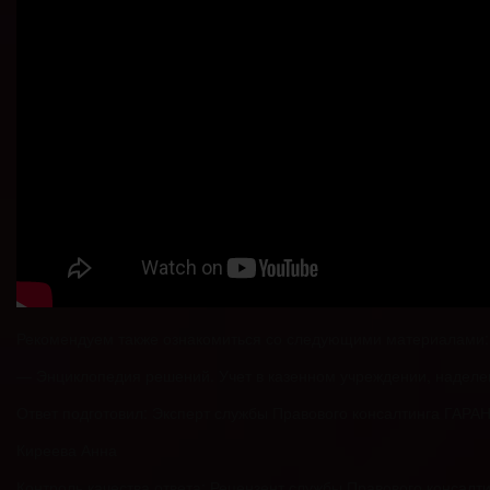
Рекомендуем также ознакомиться со следующими материалами: 
— Энциклопедия решений. Учет в казенном учреждении, наделе
Ответ подготовил: Эксперт службы Правового консалтинга ГАРА
Киреева Анна
Контроль качества ответа: Рецензент службы Правового консалт