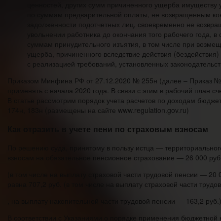
ценностей, других сумм причиненного ущерба имуществу
по суммам предварительной оплаты, не возвращенным кон
задолженности подотчетных лиц, своевременно не возвра
увольнении работника до окончания того рабочего года, 
суммам принудительного изъятия, в том числе при возмещ
ущерба, причиненного вследствие действия (бездействия)
с реализацией требований, установленных законодательс
Приказом Минфина РФ от 27.12.2020 № 255н (далее – Приказ № 
применять с начала 2020 года. В связи с этим в рабочий план 
В статье рассмотрим порядок учета расчетов по доходам бюдже
174н, 183н (размещены на сайте www.regulation.gov.ru)
Как отразить в учете пени по страховым взносам
По решению суда, принятому в пользу истца — территориально
взносам на обязательное пенсионное страхование — 26 000 руб
(в том числе на выплату страховой части трудовой пенсии — 20 
равна 707,2 руб. (в том числе на выплату страховой части трудо
, на выплату накопительной части трудовой пенсии — 163,2 руб.)
В соответствии с Указаниями о порядке применения бюджетной