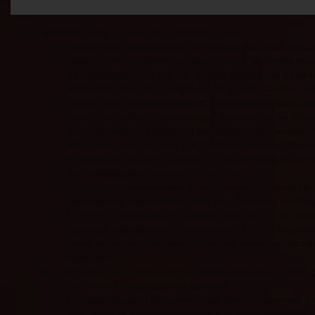
Проводка пени по налогам в бюджете
Бюджетному учреждению налоговым органом предъяв
представления налоговых деклараций (расчетов по 
на госзадание. Нарушение сроков произошло по вине
бухгалтерском учете операции по уплате пеней и 
Бюджетное учреждение ведет приносящую доход деят
налогу на прибыль организаций отражаются по стат
перечисляемые в бюджеты (внебюджетные фонды), у
об уплате пени по налогу на прибыль. Какими корр
Начисление пени по налогам — бухгалтерские пров
Учет штрафов по налогам в бухучете
Проводки по начислению и уплаты пени по налогам
Проводки по начислению пени по страховым взноса
Из УФНС в казначейство пришло требование на оплат
казенное учреждение — получатель средств бюджета
полномочия по администрированию кассовых поступ
проводки?
Как учитывать пеню в бухучете за электроэнергию в 2020 
Учет пеней и штрафов по налогам
Правила ведения бухгалтерского учета в казенных у
Учет пени за несвоевременное внесение платежей