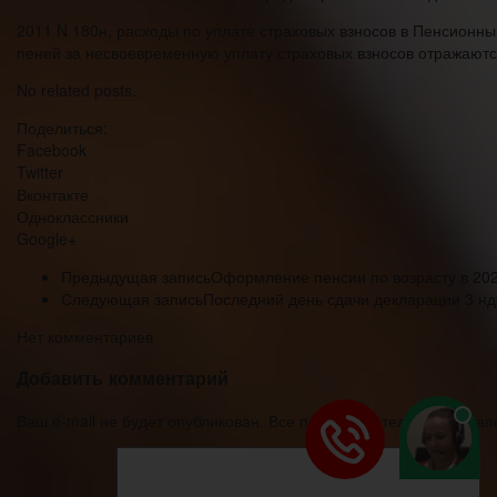
2011 N 180н, расходы по уплате страховых взносов в Пенсионн
пеней за несвоевременную уплату страховых взносов отражают
No related posts.
Поделиться:
Facebook
Twitter
Вконтакте
Одноклассники
Google+
Предыдущая запись
Оформление пенсии по возрасту в 202
Следующая запись
Последний день сдачи декларации 3 н
Нет комментариев
Добавить комментарий
Ваш e-mail не будет опубликован. Все поля обязательны для за