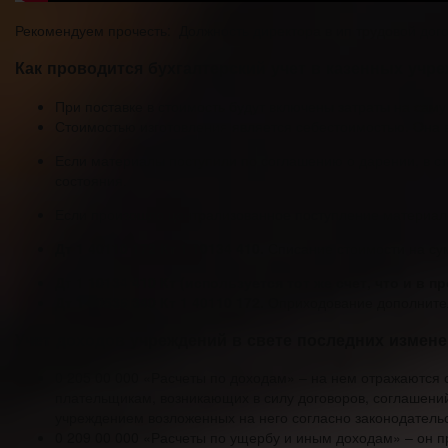
Рекомендуем прочесть: Должность директора в ип трудовой дог
Как проводится бухгалтерский учет в казенных учр
При поставке в стоимость будут включены затраты на саму
Стоимостью изготовления является себестоимостью. Она в
Если материалы поступили по соглашению о дарении, в ст
состояния.
Если произошло централизованное поступление материало
Дт 1 40110 172 Кт 1 10134 410.
Списание стоимости на сум
Дт 1 10134 410 Кт (используется тот же счет, что и в 
Дт 1 10536 340 Кт 1 40110 172.
Оприходование дополнител
Учет доходов учреждений в свете последних измен
0 205 00 000 «Расчеты по доходам» – на нем отражаются
плательщикам, возникающих в силу договоров, соглашений
учреждением возложенных на него согласно законодатель
0 209 00 000 «Расчеты по ущербу и иным доходам» – он п