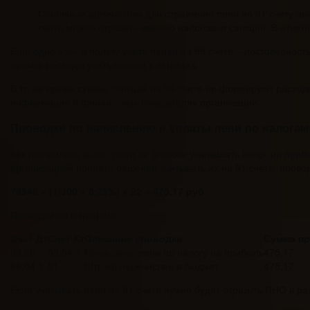
Основным аргументом для отражения пени по 91 счету явл
счете можно отразить именно налоговые санкции. В отчет
Еще одно «за» в пользу учета пеней на 99 счете – достоверност
прочие расходы учитываются в затратах.
В то же время суммы санкций на 99 счете не формируют расходы
информации о финансовых показателях организации.
Проводки по начислению и уплаты пени по налогам
Как говорилось выше, пени не должны уменьшать налог на приб
организацией принято решение учитывать их на 91 счете, провод
78540 х (1/300 х 8,25%) х 22 = 475,17 руб
.
Проводки по штрафам:
Счет Дт
Счет Кт
Описание проводки
Сумма п
99.06
68.04.1
Начислены пени по налогу на прибыль
475,17
68.04.1
51
Штраф перечислен в бюджет
475,17
Если учитывать пени на 91 счете нужно будет отразить ПНО в ра