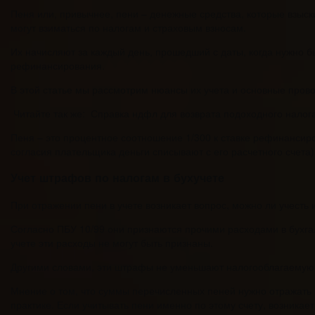
Пеня или, привычнее, пени – денежные средства, которые взыск
могут взиматься по налогам и страховым взносам.
Их начисляют за каждый день, прошедший с даты, когда нужно б
рефинансирования.
В этой статье мы рассмотрим нюансы их учета и основные пров
Читайте так же: Справка ндфл для возврата подоходного налог
Пеня – это процентное соотношение 1/300 к ставке рефинанси
согласия плательщика деньги списывают с его расчетного счет
Учет штрафов по налогам в бухучете
При отражении пени в учете возникает вопрос, можно ли учесть и
Согласно ПБУ 10/99 они признаются прочими расходами в бухгал
учете эти расходы не могут быть признаны.
Другими словами, эти штрафы не уменьшают налогооблагаему
Мнение о том, что суммы перечисленных пеней нужно отражать п
практике. Если учитывать пени именно по этому счету, возникае