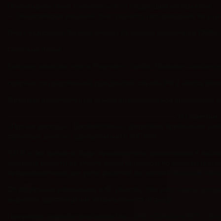
Рекомендуем также ознакомиться со следующим материалом:
— Энциклопедия решений. Учет расчетов госучреждения по ущер
Ответ подготовил:Эксперт службы Правового консалтинга ГАРАН
Сапетина Ирина
Контроль качества ответа:Рецензент службы Правового консалт
советник государственной гражданской службы РФ 2 класса Ше
Материал подготовлен на основе индивидуальной письменной кон
————————————————————————-*(1) Заметим, что в Приложе
«Прочие расходы». Соответственно, допустимо применение ново
страховых взносах» одновременно с КВР 853.
*(2) В то же время не будут противоречить применяемой в наст
которыми расчеты по уплате пеней (штрафов) по налогам (взнос
предназначенным для учета расчетов по соответствующим налогам 
Об актуальных изменениях в КС узнаете, став участником про
выдаются удостоверения установленного образца.
Программа, разработана совместно с ЗАО «Сбербанк-АСТ». Слу