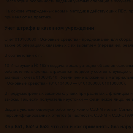
Рассмотрим особенности ведения учетных операций в бухучете
На основе утвержденных норм и методик в действующих ПБУ, пр
применяют на практике.
Учет штрафа в казенном учреждении
Счет 010100000 «Основные средства» предназначен для сбора,
также об операциях, связанных с их выбытием (передачей, реал
В соответствии с п.
10 Инструкции № 162н выдача в эксплуатацию объектов основны
библиотечного фонда, отражается по дебету соответствующих с
активов», счета 010634340 «Увеличение вложений в материаль
«Основные средства» (010134000 — 010136000, 010138000).
В предусмотренных законом случаях при расчетах с физлицом н
взносы. Так, если получатель неустойки — физическое лицо, не
Выдать увольняющемуся работнику копию СЗВ-М нельзя Согласно
персонифицированных отчетов (в частности, СЗВ-М и СЗВ-СТАЖ)
Квр 851, 852 и 853: что это и как применять без нар