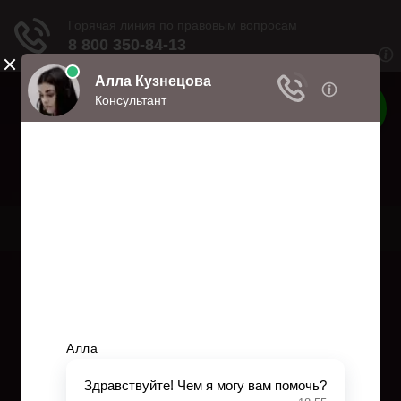
Права
Права и обязанности
Меню
Главная
Право собственности
Регистрация автомобиля
Нотариат