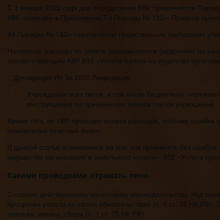
C 1 января 2020 года для определения КВР применяется Поряд
КВР приведен в Приложении 7 к Порядку № 132н. Правила примен
49 Порядка № 132н перечислены существенные требования утве
Например, расходы по уплате задолженности (недоимки) по нал
соответствующим КВР 851 «Уплата налога на иущество организац
: Декларация Ип За 2020 Ликвидация
Учреждения всех типов, в том числе бюджетные, отражают
инструкциями по применению планов счетов учреждений.
Кроме того, по КВР проходит оплата расходов, поэтому ошибка 
показателей отчетных форм.
В данной статье остановимся на том, как применять без ошибок
имущество организаций и земельного налога», 852 «Уплата проч
Какими проводками отражать пени
Согласно действующему налоговому законодательству, под пеня
просрочки уплаты по своим обязательствам (п. 1 ст. 72 НК РФ). 
платежа, взноса, сбора (п. 1 ст. 75 НК РФ).