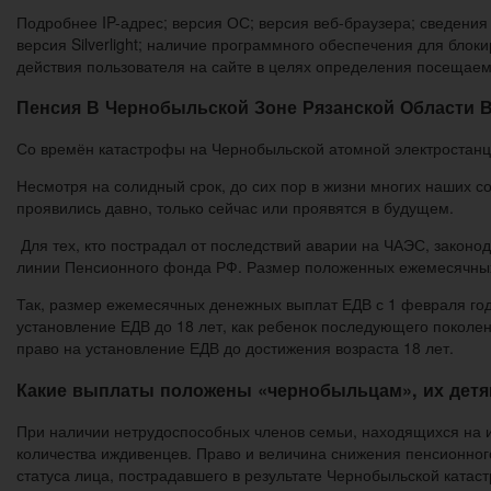
Подробнее IP-адрес; версия ОС; версия веб-браузера; сведения 
версия Silverlight; наличие программного обеспечения для блок
действия пользователя на сайте в целях определения посещаем
Пенсия В Чернобыльской Зоне Рязанской Области В
Со времён катастрофы на Чернобыльской атомной электростанции
Несмотря на солидный срок, до сих пор в жизни многих наших с
проявились давно, только сейчас или проявятся в будущем.
Для тех, кто пострадал от последствий аварии на ЧАЭС, законо
линии Пенсионного фонда РФ. Размер положенных ежемесячных 
Так, размер ежемесячных денежных выплат ЕДВ с 1 февраля года 
установление ЕДВ до 18 лет, как ребенок последующего поколе
право на установление ЕДВ до достижения возраста 18 лет.
Какие выплаты положены «чернобыльцам», их детя
При наличии нетрудоспособных членов семьи, находящихся на и
количества иждивенцев. Право и величина снижения пенсионного
статуса лица, пострадавшего в результате Чернобыльской катас