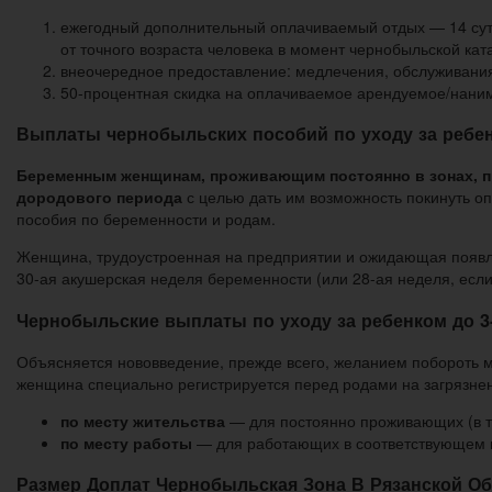
ежегодный дополнительный оплачиваемый отдых — 14 суток
от точного возраста человека в момент чернобыльской кат
внеочередное предоставление: медлечения, обслуживания в
50-процентная скидка на оплачиваемое арендуемое/нани
Выплаты чернобыльских пособий по уходу за ребен
Беременным женщинам, проживающим постоянно в зонах, п
дородового периода
с целью дать им возможность покинуть оп
пособия по беременности и родам.
Женщина, трудоустроенная на предприятии и ожидающая появлен
30-ая акушерская неделя беременности (или 28-ая неделя, есл
Чернобыльские выплаты по уходу за ребенком до 3-
Объясняется нововведение, прежде всего, желанием побороть м
женщина специально регистрируется перед родами на загрязнен
по месту жительства
— для постоянно проживающих (в т
по месту работы
— для работающих в соответствующем н
Размер Доплат Чернобыльская Зона В Рязанской Об