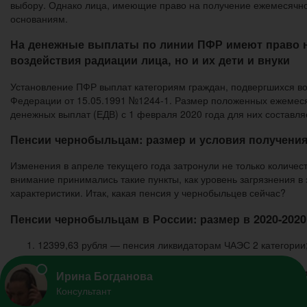
выбору. Однако лица, имеющие право на получение ежемесячной
основаниям.
На денежные выплаты по линии ПФР имеют право н
воздействия радиации лица, но и их дети и внуки
Установление ПФР выплат категориям граждан, подвергшихся в
Федерации от 15.05.1991 №1244-1. Размер положенных ежемесяч
денежных выплат (ЕДВ) с 1 февраля 2020 года для них составля
Пенсии чернобыльцам: размер и условия получени
Изменения в апреле текущего года затронули не только количес
внимание принимались такие пункты, как уровень загрязнения в 
характеристики. Итак, какая пенсия у чернобыльцев сейчас?
Пенсии чернобыльцам в России: размер в 2020-2020
12399,63 рубля — пенсия ликвидаторам ЧАЭС 2 категории
потерявшие обоих кормильцев;
9919,70 рублей — гражданам, проживающим и работающим
6199,81 рублей — инвалидам третьей группы; остальные 