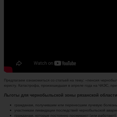
Предлагаем ознакомиться со статьей на тему: «пенсия чернобы
юристу. Катастрофа, произошедшая в апреле года на ЧАЭС, при
Льготы для чернобыльской зоны рязанской област
гражданам, получившим или перенесшим лучевую болезнь,
участникам ликвидации последствий чернобыльской авари
гражданам, которые постоянно проживают (или работают) 