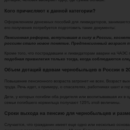
Кого причисляют к данной категории?
Оформлением денежных пособий для ликвидаторов, занимаются 
его получения потребуется подготовить такие документы:
Пенсионная реформа, вступившая в силу в России, коснетс
россиян стало новое понятие. Предпенсионный возраст те
Кроме того, что пострадавшим и ликвидаторам аварии на ЧАЭС
подобная привилегия только тогда, когда соблюдаются сл
Объем дотаций вдовам чернобыльцев в России в 20
Повышение пенсионного возраста затронет не всех. ​Возраст вы
труда. Речь идет, к примеру, о спасателях, работниках шахт и г
Дети, у которых погибли оба родителя или воспитывавшая их в
семьи погибшего кормильца получают 125% этой величины.
Сроки выхода на пенсию для чернобыльцев и разме
Случается, что гражданин имеет еще одно или несколько основ
снижения возраста для пенсии – 10 лет. Если в целом возраст