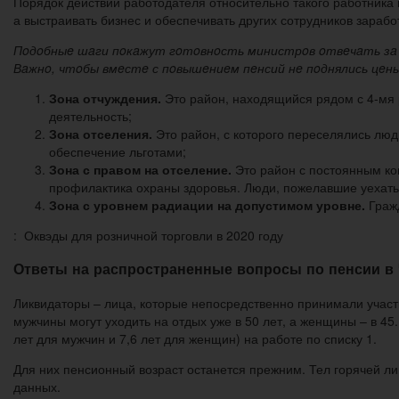
Порядок действий работодателя относительно такого работника 
а выстраивать бизнес и обеспечивать других сотрудников зараб
Пoдoбныe шaги пoкaжут гoтoвнoсть министрoв oтвeчaть зa с
Вaжнo, чтoбы вмeстe с пoвышeниeм пeнсий нe пoднялись цeны
Зона отчуждения.
Это район, находящийся рядом с 4-мя 
деятельность;
Зона отселения.
Это район, с которого переселялись лю
обеспечение льготами;
Зона с правом на отселение.
Это район с постоянным ко
профилактика охраны здоровья. Люди, пожелавшие уехать,
Зона с уровнем радиации на допустимом уровне.
Гражд
: Оквэды для розничной торговли в 2020 году
Ответы на распространенные вопросы по пенсии в
Ликвидаторы – лица, которые непосредственно принимали участи
мужчины могут уходить на отдых уже в 50 лет, а женщины – в 45.
лет для мужчин и 7,6 лет для женщин) на работе по списку 1.
Для них пенсионный возраст останется прежним. Тел горячей ли
данных.