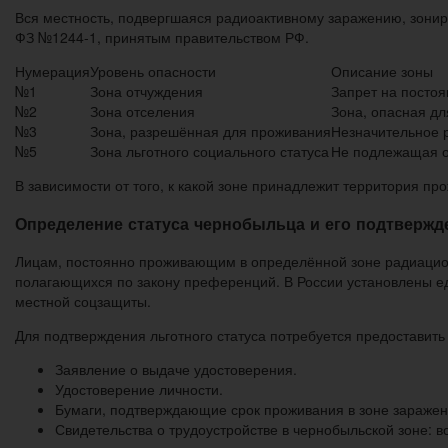
Вся местность, подвергшаяся радиоактивному заражению, зониру
ФЗ №1244-1, принятым правительством РФ.
Нумерация
Уровень опасности
Описание зоны
№1
Зона отчуждения
Запрет на посто
№2
Зона отселения
Зона, опасная д
№3
Зона, разрешённая для проживания
Незначительное 
№5
Зона льготного социального статуса
Не подлежащая 
В зависимости от того, к какой зоне принадлежит территория п
Определение статуса чернобыльца и его подтвержд
Лицам, постоянно проживающим в определённой зоне радиацион
полагающихся по закону преференций. В России установлены е
местной соцзащиты.
Для подтверждения льготного статуса потребуется предостави
Заявление о выдаче удостоверения.
Удостоверение личности.
Бумаги, подтверждающие срок проживания в зоне заражени
Свидетельства о трудоустройстве в чернобыльской зоне: в