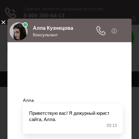
Права
Права и обязанности
Меню
Главная
Право собственности
Регистрация автомобиля
Нотариат