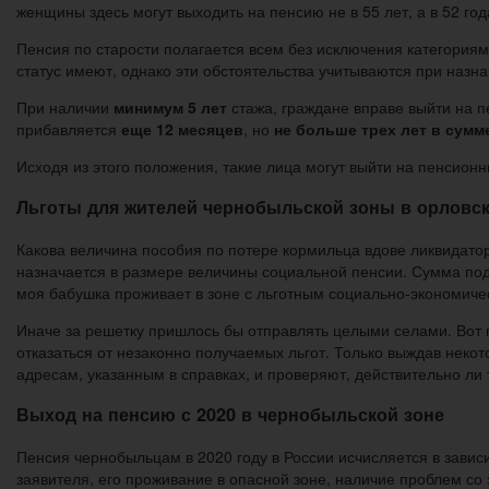
женщины здесь могут выходить на пенсию не в 55 лет, а в 52 года
Пенсия по старости полагается всем без исключения категориям
статус имеют, однако эти обстоятельства учитываются при назн
При наличии
минимум 5 лет
стажа, граждане вправе выйти на 
прибавляется
еще 12 месяцев
, но
не больше трех лет в сумм
Исходя из этого положения, такие лица могут выйти на пенсион
Льготы для жителей чернобыльской зоны в орловск
Какова величина пособия по потере кормильца вдове ликвидатора
назначается в размере величины социальной пенсии. Сумма под
моя бабушка проживает в зоне с льготным социально-экономичес
Иначе за решетку пришлось бы отправлять целыми селами. Вот 
отказаться от незаконно получаемых льгот. Только выждав неко
адресам, указанным в справках, и проверяют, действительно ли 
Выход на пенсию с 2020 в чернобыльской зоне
Пенсия чернобыльцам в 2020 году в России исчисляется в зави
заявителя, его проживание в опасной зоне, наличие проблем со