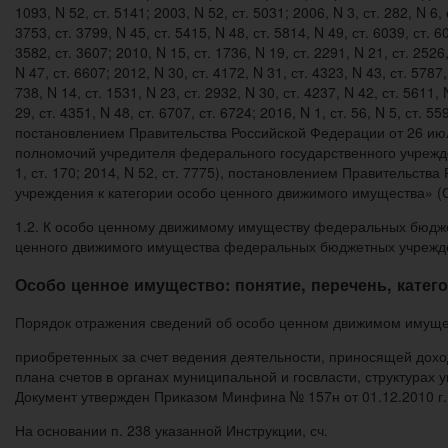
1093, N 52, ст. 5141; 2003, N 52, ст. 5031; 2006, N 3, ст. 282, N 6, с
3753, ст. 3799, N 45, ст. 5415, N 48, ст. 5814, N 49, ст. 6039, ст. 6
3582, ст. 3607; 2010, N 15, ст. 1736, N 19, ст. 2291, N 21, ст. 2526,
N 47, ст. 6607; 2012, N 30, ст. 4172, N 31, ст. 4323, N 43, ст. 5787,
738, N 14, ст. 1531, N 23, ст. 2932, N 30, ст. 4237, N 42, ст. 5611, 
29, ст. 4351, N 48, ст. 6707, ст. 6724; 2016, N 1, ст. 56, N 5, ст. 55
постановлением Правительства Российской Федерации от 26 ию
полномочий учредителя федерального государственного учреждени
1, ст. 170; 2014, N 52, ст. 7775), постановлением Правительст
учреждения к категории особо ценного движимого имущества» (С
1.2. К особо ценному движимому имуществу федеральных бюдже
ценного движимого имущества федеральных бюджетных учрежден
Особо ценное имущество: понятие, перечень, катег
Порядок отражения сведений об особо ценном движимом имущест
приобретенных за счет ведения деятельности, приносящей дохо
плана счетов в органах муниципальной и госвласти, структура
Документ утвержден Приказом Минфина № 157н от 01.12.2010 г.
На основании п. 238 указанной Инструкции, сч.