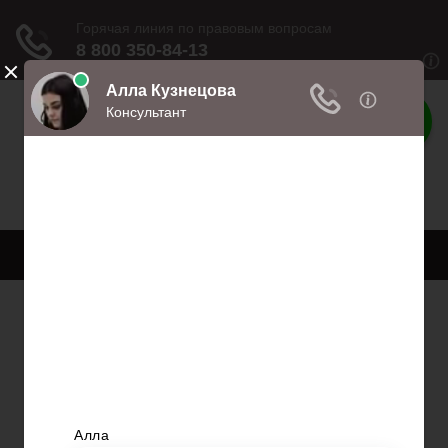
Права
Права и обязанности
Меню
Главная
Право собственности
Регистрация автомобиля
Нотариат