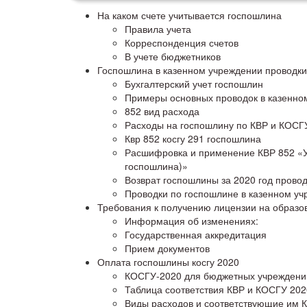
На каком счете учитывается госпошлина
Правила учета
Корреспонденция счетов
В учете бюджетников
Госпошлина в казенном учреждении проводки
Бухгалтерский учет госпошлин
Примеры основных проводок в казенно
852 вид расхода
Расходы на госпошлину по КВР и КОСГ
Квр 852 косгу 291 госпошлина
Расшифровка и применение КВР 852 «Уп
госпошлина)»
Возврат госпошлины за 2020 год прово
Проводки по госпошлине в казенном уч
Требования к получению лицензии на образов
Информация об изменениях:
Государственная аккредитация
Прием документов
Оплата госпошлины косгу 2020
КОСГУ-2020 для бюджетных учреждени
Таблица соответствия КВР и КОСГУ 20
Виды расходов и соответствующие им К