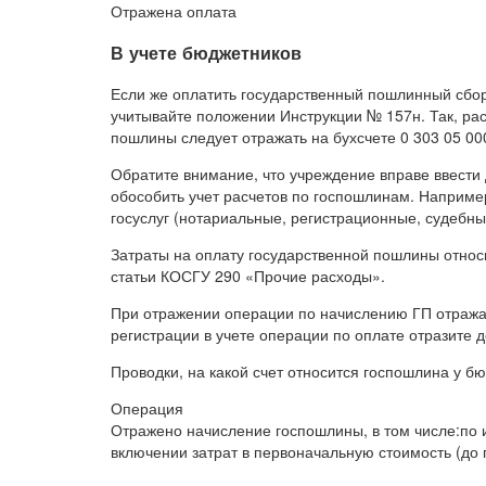
Отражена оплата
В учете бюджетников
Если же оплатить государственный пошлинный сбо
учитывайте положении Инструкции № 157н. Так, ра
пошлины следует отражать на бухсчете 0 303 05 0
Обратите внимание, что учреждение вправе ввести 
обособить учет расчетов по госпошлинам. Наприм
госуслуг (нотариальные, регистрационные, судебны
Затраты на оплату государственной пошлины отно
статьи КОСГУ 290 «Прочие расходы».
При отражении операции по начислению ГП отражай
регистрации в учете операции по оплате отразите д
Проводки, на какой счет относится госпошлина у б
Операция
Отражено начисление госпошлины, в том числе:по
включении затрат в первоначальную стоимость (до п