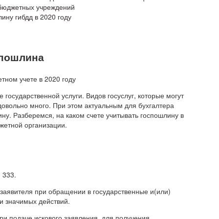
 бюджетных учреждений
ину гибдд в 2020 году
спошлина
 государственной услуги. Видов госуслуг, которые могут
овольно много. При этом актуальным для бухгалтера
ину. Разберемся, на каком счете учитывать госпошлину в
жетной организации.
 333.
 заявителя при обращении в государственные и(или)
и значимых действий.
ри подаче искового заявления, для получения