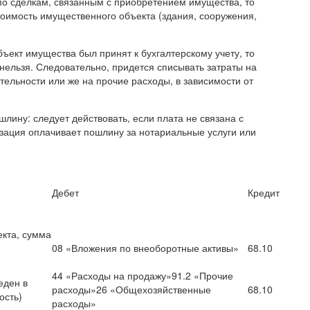
по сделкам, связанным с приобретением имущества, то
тоимость имущественного объекта (здания, сооружения,
бъект имущества был принят к бухгалтерскому учету, то
нельзя. Следовательно, придется списывать затраты на
тельности или же на прочие расходы, в зависимости от
шлину: следует действовать, если плата не связана с
зация оплачивает пошлину за нотариальные услуги или
Дебет
Кредит
екта, сумма
08 «Вложения по внеоборотные активы»
68.10
44 «Расходы на продажу»91.2 «Прочие
еден в
расходы»26 «Общехозяйственные
68.10
ость)
расходы»