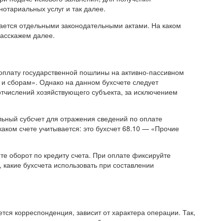
отариальных услуг и так далее.
ается отдельными законодательными актами. На каком
расскажем далее.
оплату государственной пошлины на активно-пассивном
м и сборам». Однако на данном бухсчете следует
отчислений хозяйствующего субъекта, за исключением
ьный субсчет для отражения сведений по оплате
аком счете учитывается: это бухсчет 68.10 — «Прочие
е оборот по кредиту счета. При оплате фиксируйте
какие бухсчета использовать при составлении
тся корреспонденция, зависит от характера операции. Так,