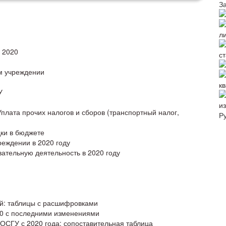
З
л
 2020
с
м учреждении
к
У
и
лата прочих налогов и сборов (транспортный налог,
Р
дки в бюджете
реждении в 2020 году
ательную деятельность в 2020 году
й: таблицы с расшифровками
20 с последними изменениями
ОСГУ с 2020 года: сопоставительная таблица