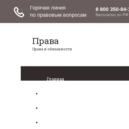
Права
Права и обязанности
Меню
Главная
Право собственности
Регистрация автомобиля
Нотариат