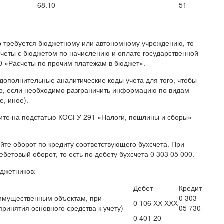
68.10
51
р требуется бюджетному или автономному учреждению, то
счеты с бюджетом по начислению и оплате государственной
00 «Расчеты по прочим платежам в бюджет».
дополнительные аналитические коды учета для того, чтобы
ер, если необходимо разграничить информацию по видам
е, иное).
сите на подстатью КОСГУ 291 «Налоги, пошлины и сборы»
те оборот по кредиту соответствующего бухсчета. При
ебетовый оборот, то есть по дебету бухсчета 0 303 05 000.
юджетников:
Дебет
Кредит
 имущественным объектам, при
0 303
0 106 ХХ ХХХ
ринятия основного средства к учету)
05 730
0 401 20