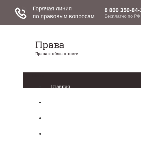
Права
Права и обязанности
Меню
Главная
Право собственности
Регистрация автомобиля
Нотариат