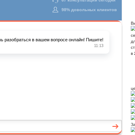
В
ц
З