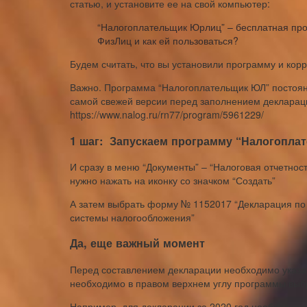
статью, и установите ее на свой компьютер:
“Налогоплательщик Юрлиц” – бесплатная про
ФизЛиц и как ей пользоваться?
Будем считать, что вы установили программу и кор
Важно. Программа “Налогоплательщик ЮЛ” постоянн
самой свежей версии перед заполнением деклараци
https://www.nalog.ru/rn77/program/5961229/
1 шаг: Запускаем программу “Налогопла
И сразу в меню “Документы” – “Налоговая отчетнос
нужно нажать на иконку со значком “Создать”
А затем выбрать форму № 1152017 “Декларация по
системы налогообложения”
Да, еще важный момент
Перед составлением декларации необходимо указать
необходимо в правом верхнем углу программы выб
Например, для декларации за 2020 год необходимо 