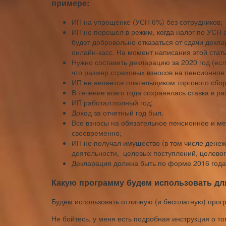
примере:
ИП на упрощенке (УСН 6%) без сотрудников;
ИП не перешел в режим, когда налог по УСН 
будет добровольно отказаться от сдачи декл
онлайн-касс. На момент написания этой стать
Нужно составить декларацию за 2020 год (есл
что размер страховых взносов на пенсионное
ИП не является плательщиком торгового сбор
В течение всего года сохранялась ставка в р
ИП работал полный год;
Доход за отчетный год был.
Все взносы на обязательное пенсионное и м
своевременно;
ИП не получал имущество (в том числе денеж
деятельности, целевых поступлений, целево
Декларация должна быть по форме 2016 года
Какую программу будем использовать дл
Будем использовать отличную (и бесплатную) прог
Не бойтесь, у меня есть подробная инструкция о том