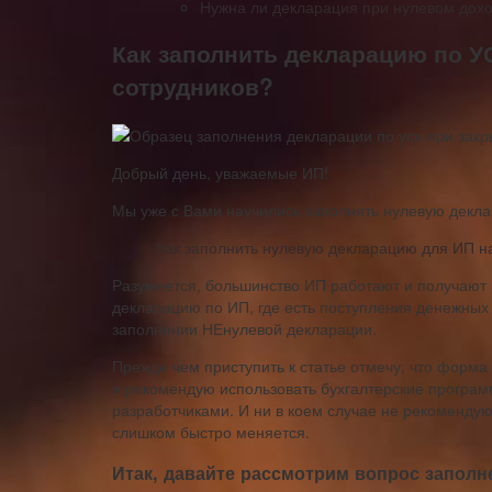
Нужна ли декларация при нулевом дох
Как заполнить декларацию по УС
сотрудников?
Добрый день, уважаемые ИП!
Мы уже с Вами научились заполнять нулевую декла
Как заполнить нулевую декларацию для ИП на
Разумеется, большинство ИП работают и получают 
декларацию по ИП, где есть поступления денежных с
заполнении НЕнулевой декларации.
Прежде чем приступить к статье отмечу, что форма
я рекомендую использовать бухгалтерские програм
разработчиками. И ни в коем случае не рекомендую 
слишком быстро меняется.
Итак, давайте рассмотрим вопрос заполн