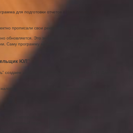
грамма для подготовки отчетов в Налоговую для ИП и
ректно прописали свои реквизиты по ИП.
о обновляется. Это значит, что ее необходимо обновить до
и. Саму программу можно скачать вот здесь:
тельщик ЮЛ”
ть” создаем шаблон налоговой декларации по УСН. Для этого
 налогу, уплачиваемому в связи применением упрощенной
 год, за который мы ее будем составлять. Для этого
рать налоговый период.
выставить вот такие настройки: