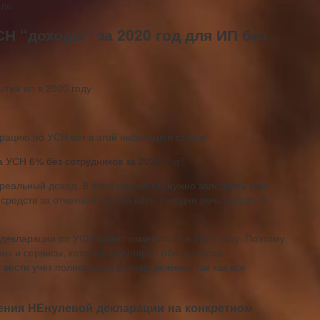
оде
Н “доходы” за 2020 год для ИП без
рацию по УСН вот в этой небольшой статье:
 УСН 6% без сотрудников за 2020 год?
реальный доход. В этом случае им нужно заполнить уже
редств за отчетный год. То есть, сегодня речь пойдет о
 декларации по УСН может измениться в 2020 году. Поэтому,
мы и сервисы, которые регулярно обновляются
вести учет полностью в ручном режиме, так как все
ения НЕнулевой декларации на конкретном