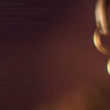
0 году образец
при закрытии ип в 2020 году
ии Ип В 2020 Году Бланк
и закрытии ип
акрытии: образец заполнения
вой декларацией
ботников
вать
прощенке за 2020 год
дпринимателю для сдачи отчетности
ции
ьщиков по УСН «доходы»