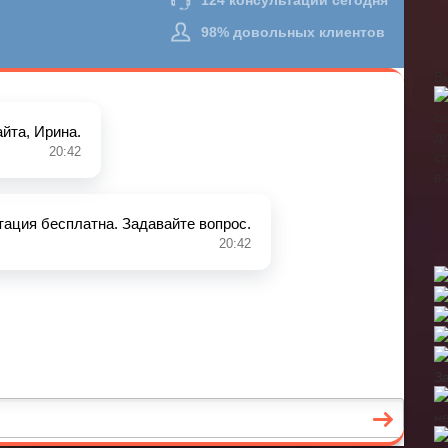
В
З
н