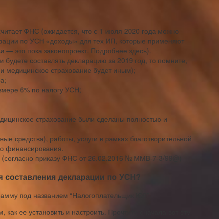
считает ФНС (ожидается, что с 1 июля 2020 года можно
арации по УСН «доходы» для тех ИП, которые применяют
и — это пока законопроект. Подробнее здесь).
и будете составлять декларацию за 2019 год, то помните,
 и медицинское страхование будет иным);
а;
азмере 6% по налогу УСН;
едицинское страхование были сделаны полностью и
ные средства), работы, услуги в рамках благотворительной
го финансирования.
 (согласно приказу ФНС от 26.02.2016 № ММВ-7-3/99@)
я составления декларации по УСН?
рамму под названием “Налогоплательщик ЮЛ”.
, как ее установить и настроить. Прочтите сначала вот эту