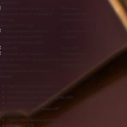
азряд 2020
Перечень
санаторий по
социальной защите
крыму в 2020 году
О транспортном
налоге в
осковской области 2020
Косгу 262
Субсидии для
сельского
хозяйства в 2020
ду на развитие как получить
убрики
Гарантии и компенсации
631
Заключение договоров
442
Исполнительное производство
540
Квитанции ЖКХ
425
Конституционное право
447
Нотариат
661
Право собственности
679
Разное
(1 179)