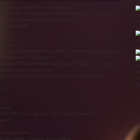
р
а 2020 год для ИП без сотрудников?
лнения НЕнулевой декларации на конкретном примере:
для составления декларации по УСН?
лательщик ЮЛ”
в 
екларации
м
т налога, уплачиваемого в связи с применением упрощенной
гообложения – доходы)”
 нашего ИП за отчетный год. Предположим, некий Иван
ющий доход поквартально :
носы на пенсионное и медицинское страхование
го
Р
ать
разец
 за 2020 год — доходы (ИП без работников)
тии ИП
у
ии ип образец
к составить, образец, срок подачи