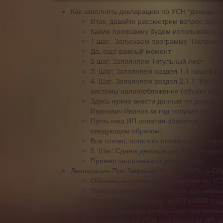
Как заполнить декларацию по УСН “доходы” з
Итак, давайте рассмотрим вопрос запо
Какую программу будем использовать 
1 шаг: Запускаем программу “Налогоп
Да, еще важный момент
2 шаг: Заполняем Титульный Лист
3. Шаг: Заполняем раздел 1.1 нашей д
4. Шаг: Заполняем раздел 2.1.1 “Расче
системы налогообложения (объект нало
Здесь нужно внести данные по доходам
Иванович Иванов за год получил следу
Пусть наш ИП оплатил обязательные вз
следующим образом:
Все готово, осталось послать ее на печ
5. Шаг: Сдаем декларацию в налоговую
Пример заполненной декларации
Декларация При Закрытии Ип В 2020 Году Об
Образец заполнения декларации по УСН
Ликвидационная декларация при закры
Отчетность при закрытии ИП в 2020 год
Ликвидационная декларация при закрыт
Декларация по УСН при закрытии ИП: ка