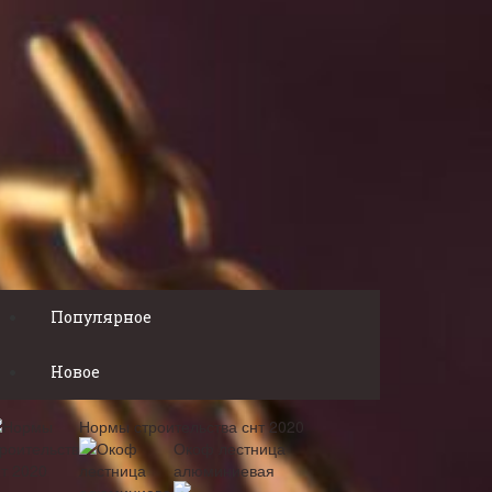
Популярное
Новое
Нормы строительства снт 2020
Окоф лестница
алюминиевая