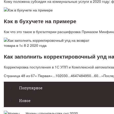
Кому положена субсидия на коммунальные услуги в 2020 году:
Кэк в бухучете на примере
Кэк что это такое в бухгалтерии расшифровка Приказом Минфина
Как заполнить корректировочный упд на 
Корректировка поступления в 1С УПП и Комплексной автоматиза
Страница 48 из 67
« Первая
«
...
10
20
30
...
46
47
48
49
50
...
60
...
»
После
Популярное
Новое
Нормы строительства снт 2020