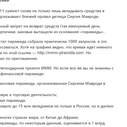
1 сумеют снова не только лишь вкладывать средства в
дсказывают близкий провал детища Сергея Мавроди.
нный запрет на возврат средств (так именуемый день
кирпичики, каковые вытащили из основания «пирамиды».
ат пирамида собрала практически 1000 запросов, а это
соваться. Хотя на графике видно, что кривая идет немного
по этой ссылке — http://mmm-piramida.com. Но
ько по приглашению.
 легендарном проекте МММ. Но если все же вы не знакомы с
о финансовой пирамиде:
нсовая пирамида, организованная Сергеем Мавроди в
овую и торговую деятельность;
вая пирамида;
овало до 15 млн вкладчиков не только в России, но и далеко
огих странах мира, от Китая до Африки;
пирамиды, по некоторым данным, оценивается в 1 млрд.