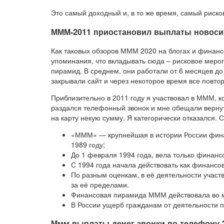
Это самый доходный и, в то же время, самый риско
МММ-2011 приостановил выплаты новоси
Как таковых обзоров МММ 2020 на блогах и финанс
упоминания, что вкладывать сюда – рисковое мер
пирамид. В среднем, они работали от 6 месяцев до 
закрывали сайт и через некоторое время все повтор
Приблизительно в 2011 году я участвовал в МММ, ко
раздался телефонный звонок и мне обещали верну
на карту некую сумму. Я категорически отказался. С
«МММ» — крупнейшая в истории России фина
1989 году;
До 1 февраля 1994 года, вела только финанс
С 1994 года начала действовать как финансо
По разным оценкам, в её деятельности участв
за её пределами.
Финансовая пирамида МММ действовала во мн
В России ущерб гражданам от деятельности 
Ммм выплаты денег звонки по телефону 