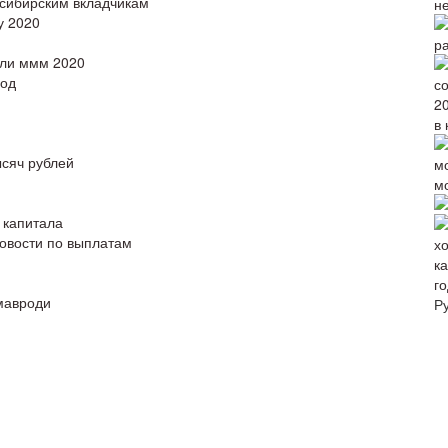
сибирским вкладчикам
н
у 2020
р
или ммм 2020
вод
в 
ысяч рублей
м
 капитала
новости по выплатам
го
мавроди
Р