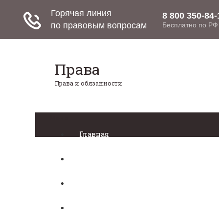
Права
Права и обязанности
Меню
Главная
Право собственности
Регистрация автомобиля
Нотариат