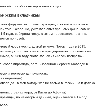
ванный способ инвестирования в акции.
бирским вкладчикам
овых форумах нет, лишь пара предложений о проекте и
оприятие. Особенно, учитывая опыт прошлых финансовых
1,5 года, собирали кассу, а затем переставали платить,
яется по новой.
торый через месяц-другой рухнул. Потом, году в 2015,
ть сумму с процентами если предварительно положить им
ейчас, в 2020 году снова звонок из «Кассы возврата».
нсовая пирамида, организованная Сергеем Мавроди в
овую и торговую деятельность;
вая пирамида;
овало до 15 млн вкладчиков не только в России, но и далеко
огих странах мира, от Китая до Африки;
пирамиды, по некоторым данным, оценивается в 1 млрд.
2020