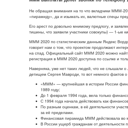
Не обращая внимания на то что вкладчики МММ-201
«пирамиду», да и изымать их, валютные спецы пре
Его арест по довольно мнимому предлогу, и заявле
тишины, что заявили участники совокупы) — 1-ые 
МММ 2020 по статистическим данным Яндекс Вордст
говорит нам о том, что проектом продолжают интере
на спад. Официальный сайт МММ 2020 можно найти 
регистрация в МММ 2020 доступна по ссылке и тол
Наверняка, уже нет таких людей, что не слышали о
детищем Сергея Мавроди, то вот немного фактов 
«МММ» — крупнейшая в истории России фина
1989 году;
До 1 февраля 1994 года, вела только финанс
С 1994 года начала действовать как финансо
По разным оценкам, в её деятельности участв
за её пределами.
Финансовая пирамида МММ действовала во мн
В России ущерб гражданам от деятельности 