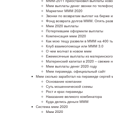
МММ-2011 приостановил выплаты ново
Ммм выплаты денег звонки по телефон
Маркетинг МММ 2020
Звонки по возвратам выплат на бирже 
Фонд возврата долгов МММ. Опять раз
Ммм 2020 выплаты
Потерпевшим оформили выплаты
Компенсация ммм 2020
Как мою тещу развели в МММ на 400 т
Клуб взаимопомощи или МММ 3.0
О чем молчат в новом ммм
Ежемесячные выплаты из материнского
Материнский капитал в 2020 – свежие 
Ммм выплаты денег 2020 году
Ммм пирамида. официальный сайт
Ммм сколько заработал на пирамиде сергей 
Основание компании
Суть мошеннической схемы
Рост и крах пирамиды
Наказание великого комбинатора
Куда делись деньги МММ
Система ммм 2020
Ммм 2020