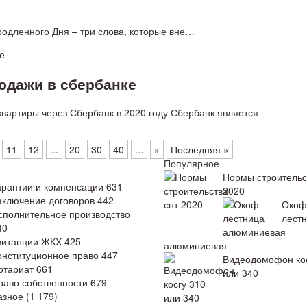
родленного Дня – три слова, которые вне…
одажи в сбербанке
квартиры через Сбербанк в 2020 году Сбербанк является
11
12
...
20
30
40
...
»
Последняя »
и
Популярное
Нормы строительс
арантии и компенсации
631
2020
аключение договоров
442
Окоф
сполнительное производство
лест
40
витанции ЖКХ
425
алюминиевая
онституционное право
447
Видеодомофон кос
отариат
661
или 340
раво собственности
679
азное
(1 179)