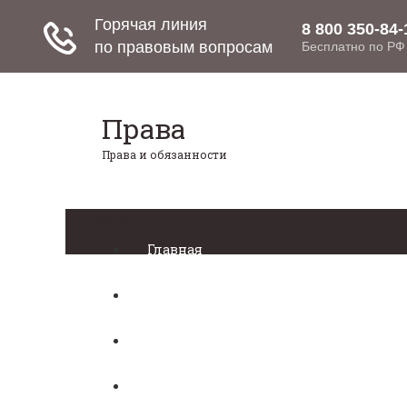
Права
Права и обязанности
Меню
Главная
Право собственности
Регистрация автомобиля
Нотариат