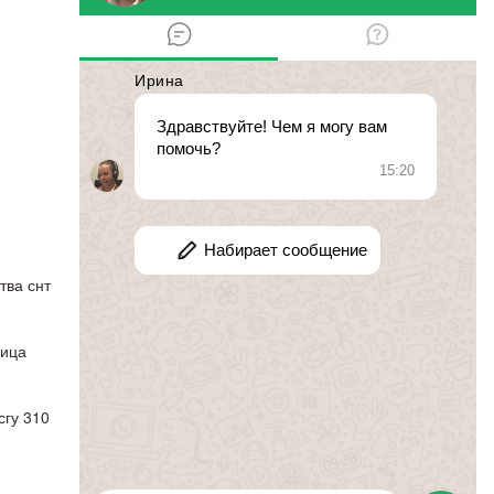
Контакты
тва снт
г. Москва 1-я Лазурная, ул. д. 11
ница
8(499) 345-28-12
гу 310