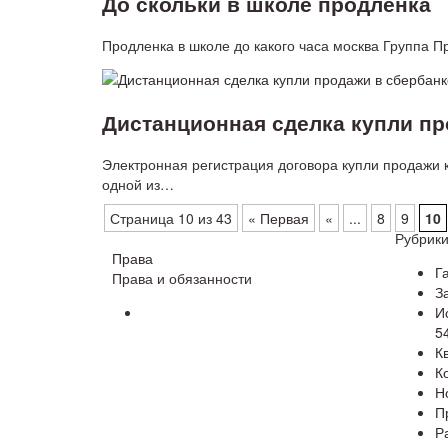
До скольки в школе продленка
Продленка в школе до какого часа москва Группа П
Дистанционная сделка купли пр
Электронная регистрация договора купли продажи 
одной из…
Страница 10 из 43
« Первая
«
...
8
9
10
Рубрик
Права
Г
Права и обязанности
З
И
5
К
К
Н
П
Р