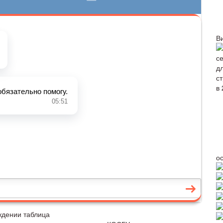
В
о
ждении таблица