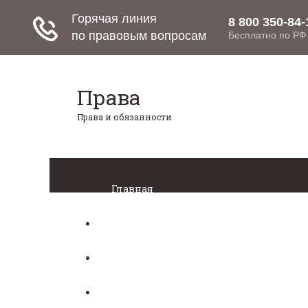
Права
Права и обязанности
Меню
Главная
Право собственности
Регистрация автомобиля
Нотариат