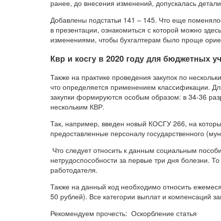
ранее, до внесения изменений, допускалась детализ
Добавлены подстатьи 141 – 145. Что еще поменяло
в презентации, ознакомиться с которой можно здесь
изменениями, чтобы бухгалтерам было проще орие
Квр и косгу в 2020 году для бюджетных 
Также на практике проведения закупок по несколь
что определяется применением классификации. Для
закупки формируются особым образом: в 34-36 разр
нескольким КВР.
Так, например, введен новый КОСГУ 266, на котор
предоставленные персоналу государственного (му
Что следует относить к данным социальным пособ
нетрудоспособности за первые три дня болезни. То
работодателя.
Также на данный код необходимо относить ежемесяч
50 рублей). Все категории выплат и компенсаций за
Рекомендуем прочесть: Оскорбление статья