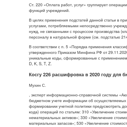
Ст. 220 «Оплата работ, услуг» группирует операци
функций учреждений.
В целях применения подстатей данной статьи в п
услугами, потребляемыми непосредственно учрежд
нужд, не связанными с процессом производства (к
персоналу в натуральной форме (см. подстатью 214
В соответствии с п. 5 «Порядка применения класси
утвержденного Приказом Минфина РФ от 29.11.202
уникальные коды, сформированные с применением букв
D, K, S, T, Z.
Косгу 226 расшифровка в 2020 году для 
Мухин С.
, эксперт информационно-справочной системы «Аю
бюджетном учете информации об осуществляемых 
формировании учетной политики предусмотреть до
кода) операций по статьям: 310 «Увеличение стоим
нематериальных активов»; 330 «Увеличение стоимо
материальных запасов»; 530 «Увеличение стоимост