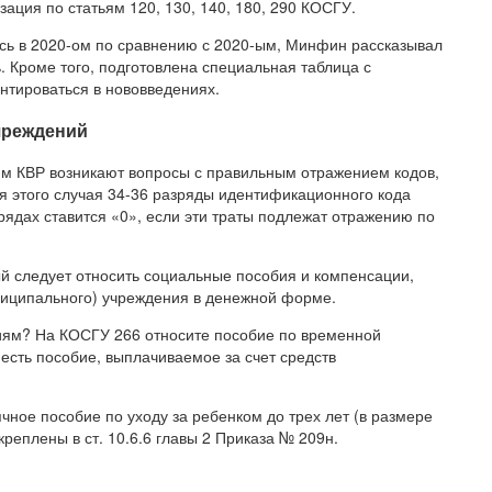
ация по статьям 120, 130, 140, 180, 290 КОСГУ.
сь в 2020-ом по сравнению с 2020-ым, Минфин рассказывал
. Кроме того, подготовлена специальная таблица с
нтироваться в нововведениях.
учреждений
ким КВР возникают вопросы с правильным отражением кодов,
 этого случая 34-36 разряды идентификационного кода
ядах ставится «0», если эти траты подлежат отражению по
ый следует относить социальные пособия и компенсации,
ниципального) учреждения в денежной форме.
иям? На КОСГУ 266 относите пособие по временной
 есть пособие, выплачиваемое за счет средств
ное пособие по уходу за ребенком до трех лет (в размере
креплены в ст. 10.6.6 главы 2 Приказа № 209н.