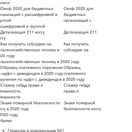
аписи
Окоф 2020 для
бюджетных
организаций с
асшифровкой и группой
Детализация 211
сгу
Как получить
субсидию на
ельскохозяйственную технику в 2020 году
Образец
платежного
оручения по ндфл с дивидендов в 2020 году
Стажер гибдд
права и
бязанности
Знаки пожарной
безопасности косгу
2020 году
убрики
Гарантии и компенсации
631