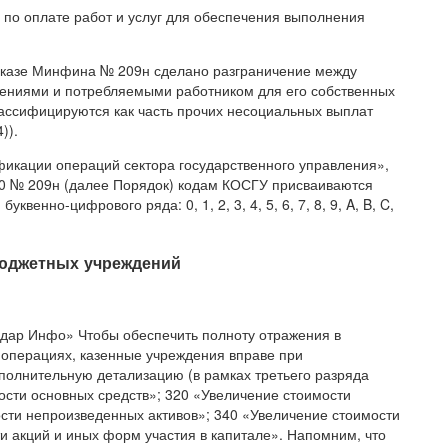
и по оплате работ и услуг для обеспечения выполнения
риказе Минфина № 209н сделано разграничение между
ениями и потребляемыми работником для его собственных
лассифицируются как часть прочих несоциальных выплат
)).
фикации операций сектора государственного управления»,
0 № 209н (далее Порядок) кодам КОСГУ присваиваются
енно-цифрового ряда: 0, 1, 2, 3, 4, 5, 6, 7, 8, 9, A, B, C,
бюджетных учреждений
дар Инфо» Чтобы обеспечить полноту отражения в
операциях, казенные учреждения вправе при
полнительную детализацию (в рамках третьего разряда
ости основных средств»; 320 «Увеличение стоимости
сти непроизведенных активов»; 340 «Увеличение стоимости
и акций и иных форм участия в капитале». Напомним, что