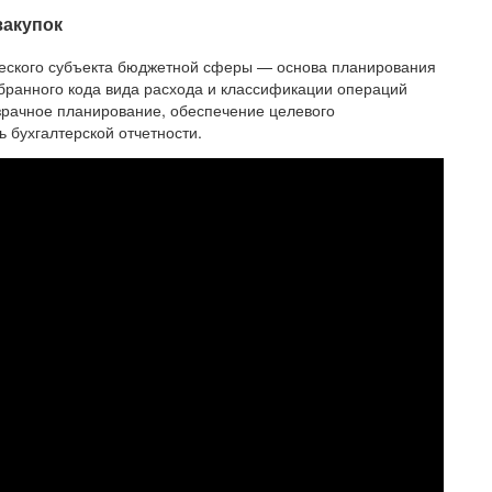
закупок
еского субъекта бюджетной сферы — основа планирования
ыбранного кода вида расхода и классификации операций
зрачное планирование, обеспечение целевого
 бухгалтерской отчетности.