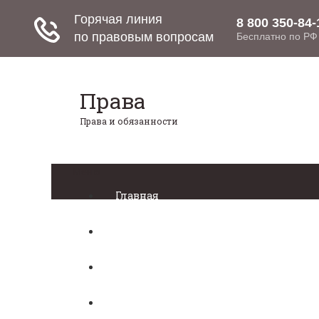
Права
Права и обязанности
Меню
Главная
Право собственности
Регистрация автомобиля
Нотариат