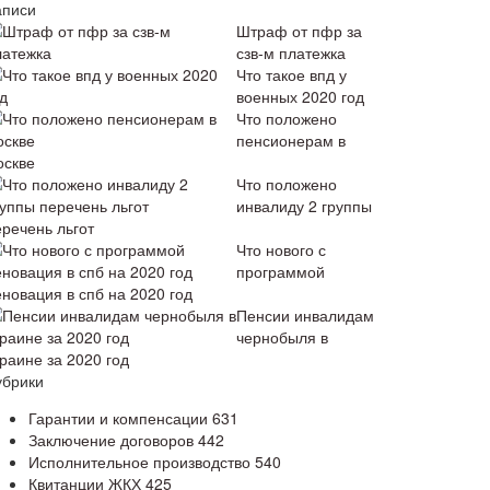
аписи
Штраф от пфр за
сзв-м платежка
Что такое впд у
военных 2020 год
Что положено
пенсионерам в
оскве
Что положено
инвалиду 2 группы
еречень льгот
Что нового с
программой
еновация в спб на 2020 год
Пенсии инвалидам
чернобыля в
раине за 2020 год
убрики
Гарантии и компенсации
631
Заключение договоров
442
Исполнительное производство
540
Квитанции ЖКХ
425