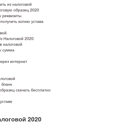
ить из налоговой
логовую образец 2020
у реквизиты
 получить копию устава
овой
Из Налоговой 2020
в налоговой
у сумма
через интернет
алоговой
 бланк
образец скачать бесплатно
уставе
алоговой 2020