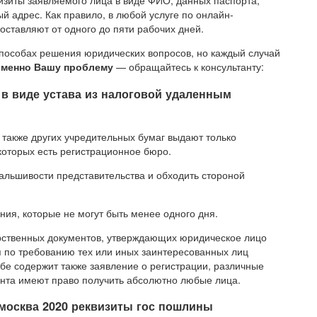
зиты заявляемого лица в виде ФИО, данных паспорта,
 адрес. Как правило, в любой услуге по онлайн-
ставляют от одного до пяти рабочих дней.
способах решения юридических вопросов, но каждый случай
именно Вашу проблему
— обращайтесь к консультанту:
в виде устава из налоговой удаленным
а также других учредительных бумаг выдают только
 которых есть регистрационное бюро.
альшивости представительства и обходить стороной
ия, которые не могут быть менее одного дня.
арственных документов, утверждающих юридическое лицо
я по требованию тех или иных заинтересованных лиц
ебе содержит также заявление о регистрации, различные
мента имеют право получить абсолютно любые лица.
 москва 2020 реквизиты гос пошлины