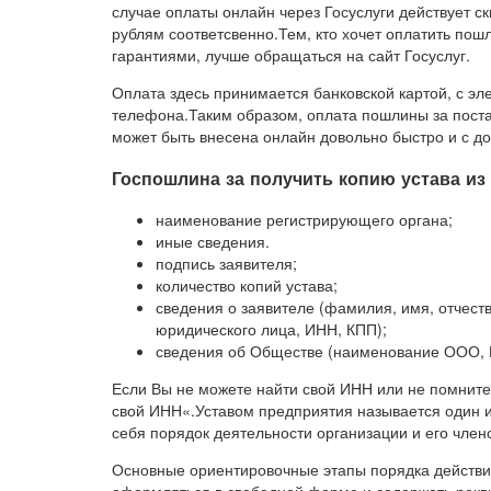
случае оплаты онлайн через Госуслуги действует ск
рублям соответсвенно.Тем, кто хочет оплатить по
гарантиями, лучше обращаться на сайт Госуслуг.
Оплата здесь принимается банковской картой, с эл
телефона.Таким образом, оплата пошлины за поста
может быть внесена онлайн довольно быстро и с д
Госпошлина за получить копию устава из
наименование регистрирующего органа;
иные сведения.
подпись заявителя;
количество копий устава;
сведения о заявителе (фамилия, имя, отчес
юридического лица, ИНН, КПП);
сведения об Обществе (наименование ООО, 
Если Вы не можете найти свой ИНН или не помните
свой ИНН«.Уставом предприятия называется один 
себя порядок деятельности организации и его члено
Основные ориентировочные этапы порядка действий