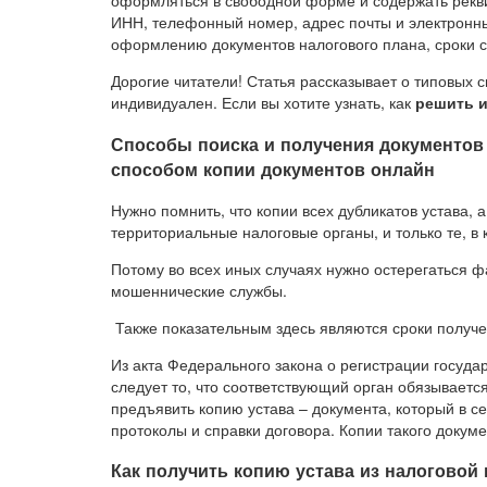
оформляться в свободной форме и содержать рекви
ИНН, телефонный номер, адрес почты и электронный
оформлению документов налогового плана, сроки со
Дорогие читатели! Статья рассказывает о типовых 
индивидуален. Если вы хотите узнать, как
решить 
Способы поиска и получения документов 
способом копии документов онлайн
Нужно помнить, что копии всех дубликатов устава, 
территориальные налоговые органы, и только те, в
Потому во всех иных случаях нужно остерегаться ф
мошеннические службы.
Также показательным здесь являются сроки получен
Из акта Федерального закона о регистрации госуд
следует то, что соответствующий орган обязываетс
предъявить копию устава – документа, который в с
протоколы и справки договора. Копии такого доку
Как получить копию устава из налоговой