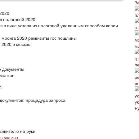
З
 2020
з налоговой 2020
в в виде устава из налоговой удаленным способом копии
й москва 2020 реквизиты гос пошлины
 2020 в москве
м
п
е документы
ументов
р
С
 документов: процедура запроса
ук
Р
аявителю на руки
 в москве