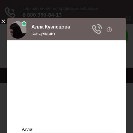
Права
Права и обязанности
Меню
Главная
Право собственности
Регистрация автомобиля
Нотариат