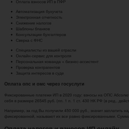
Оплата взносов ИП в ПФР
Автоматизация бухучета
Электронная отчетность
Снижение налогов
Шаблоны бланков
Консультации бухгалтеров
Сверка с ФНС
Специалисты из вашей отрасли
Онлайн-сервис для контроля
Персональная команда + бизнес-ассистент
Проверка контрагентов
Защита интересов в суде
Оплата опс и омс через госуслуги
Фиксированные платежи ИП в 2020 году: взносы на ОПС Аб­со­лют­но в
себя в раз­ме­ре 26545 руб. (пп. 1 п. 1 ст. 430 НК РФ (в ред., дейст
Например, за год Вы получили 450 000 руб., значит заплатить на
фиксированной, называют их все равно фиксированными. Сумма п
Оплата налогов и взносов ИП онлайн —