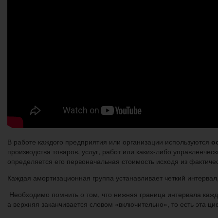
В работе каждого предприятия или организации используются
о
производства товаров, услуг, работ или каких-либо управленчес
определяется его первоначальная стоимость исходя из фактическ
Каждая амортизационная группа устанавливает четкий интервал
Необходимо помнить о том, что нижняя граница интервала кажд
а верхняя заканчивается словом «включительно», то есть эта ц