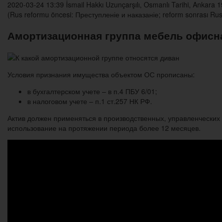
2020-03-24 13:39 İsmail Hakkı Uzunçarşılı, Osmanlı Tarihi, Ankara 19
(Rus reformu öncesi: Преступленіе и наказаніе; reform sonrası Ru
Амортизационная группа мебель офисн
Условия признания имущества объектом ОС прописаны:
в бухгалтерском учете – в п.4 ПБУ 6/01;
в налоговом учете – п.1 ст.257 НК РФ.
Актив должен применяться в производственных, управленческих
использование на протяжении периода более 12 месяцев.