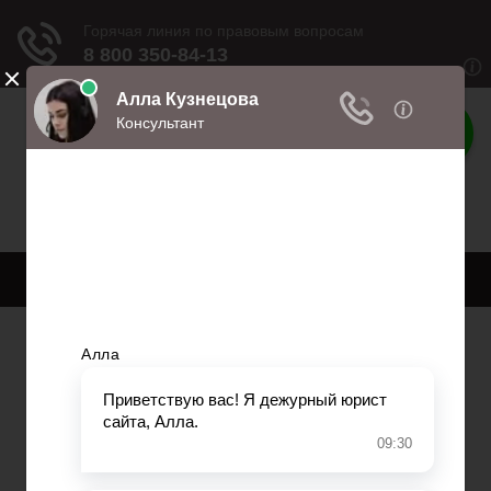
Права
Права и обязанности
Меню
Главная
Право собственности
Регистрация автомобиля
Нотариат