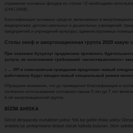
отражения основных фондов по строке 12 необходимо использо
(СНС-2008).
Классификация основных средств, включаемых в амортизационн
медицинская; детских,школьных и дошкольных учреждений; пред
предприятий и учреждений культуры; административных помещен
Столы окоф и амортизационная группа 2020 какую 
При оказании бухуслуг предписано проявлять бдительнос
услуги, по исполнению требований «антиотмывочного» зак
< … ИП и самозанятым гражданам предложат новый спецрежи
работников будет введен новый специальный режим налог
Обращаем внимание, что до приведения Классификации в соотве
полезного использования составлял свыше 5 лет до 7 лет включ
4-ой амортизационной группе.
BİZİM AHISKA
Gönül deryasında muhabbet çoktur Yok ise gafilin ihlası yoktur Dery
anadolu’ya yerleşmesine dolaylı olarak katkıda bulunan, ölüm sebebi d