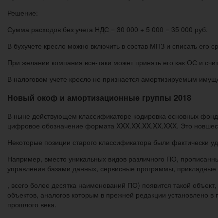
Решение:
Сумма расходов без учета НДС = 30 000 + 5 000 = 35 000 руб.
В бухучете кресло можно включить в состав МПЗ и списать его ср
При желании компания все-таки может принять его как ОС и сч
В налоговом учете кресло не признается амортизируемым имущес
Новый окоф и амортизационные группы 2018
В ныне действующем классификаторе кодировка основных фондо
цифровое обозначение формата XXX.XX.XX.XX.XXX. Это новшест
Некоторые позиции старого классификатора были фактически 
Например, вместо уникальных видов различного ПО, прописанн
управления базами данных, сервисные программы, прикладные 
, всего более десятка наименований ПО) появится такой объек
объектов, аналогов которым в прежней редакции установлено в п
прошлого века.