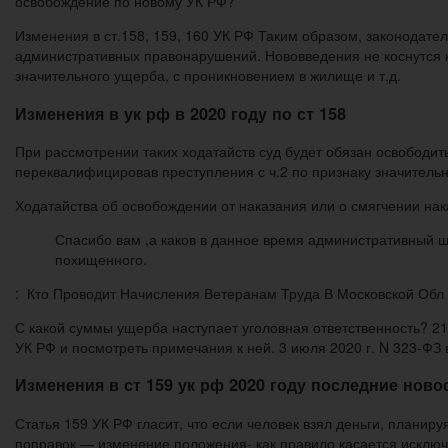
освобождение по новому УК РФ?
Изменения в ст.158, 159, 160 УК РФ Таким образом, законодатель
административных правонарушений. Нововведения не коснутся к
значительного ущерба, с проникновением в жилище и т.д.
Изменения в ук рф в 2020 году по ст 158
При рассмотрении таких ходатайств суд будет обязан освободит
переквалифицировав преступления с ч.2 по признаку значительн
Ходатайства об освобождении от наказания или о смягчении на
Спасибо вам ,а каков в данное время административный ш
похищенного.
: Кто Проводит Начисления Ветеранам Труда В Московской Обл
С какой суммы ущерба наступает уголовная ответственность? 21
УК РФ и посмотреть примечания к ней. 3 июля 2020 г. N 323-ФЗ в
Изменения в ст 159 ук рф 2020 году последние ново
Статья 159 УК РФ гласит, что если человек взял деньги, планиру
поправок — изменение положения- как правило касается исклю