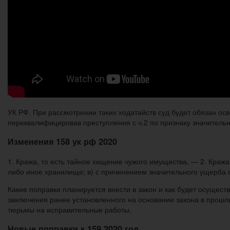
УК РФ. При рассмотрении таких ходатайств суд будет обязан ос
переквалифицировав преступления с ч.2 по признаку значительн
Изменения 158 ук рф 2020
1. Кража, то есть тайное хищение чужого имущества, — 2. Краж
либо иное хранилище; в) с причинением значительного ущерба г
Какие поправки планируется внести в закон и как будет осущес
заключения ранее установленного на основании закона в прошло
тюрьмы на исправительные работы.
Новые поправки к 159 2020 год