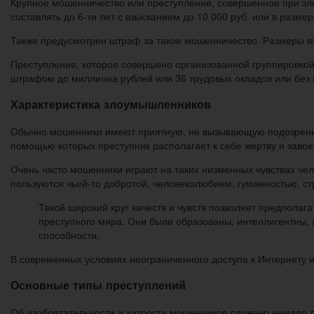
Крупное мошенничество или преступление, совершенное при з
составлять до 6-ти лет с взысканием до 10 000 руб. или в разме
Также предусмотрен штраф за такое мошенничество. Размеры взы
Преступление, которое совершено организованной группировкой
штрафом до миллиона рублей или 36 трудовых окладов или без 
Характеристика злоумышленников
Обычно мошенники имеют приятную, не вызывающую подозрений 
помощью которых преступник располагает к себе жертву и завое
Очень часто мошенники играют на таких низменных чувствах чело
пользуются чьей-то добротой, человеколюбием, гуманностью, с
Такой широкий круг качеств и чувств позволяет предполаг
преступного мира. Они были образованы, интеллигентны, 
способности.
В современных условиях неограниченного доступа к Интернету и
Основные типы преступлений
Об изобретательности и хитрости мошенников сложено немало 