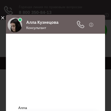
Права
Права и обязанности
Меню
Главная
Право собственности
Регистрация автомобиля
Нотариат