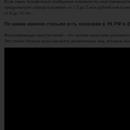
Если такие телефонные сообщения повлекли по неосторожности см
предусмотрен штраф в размере от 1,5 до 2 млн рублей или в ра
от 8 до 10 лет.
По каким именно статьям есть поправки в УК РФ в 2
Фальсификация преступлений – это особая категория уголовного 
Эта статья больше всего касается должностных лиц, которым бы