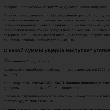
совершенное с особой жестокостью; е) совершенное общеопасн
1) по мотиву кровной мести; ж) совершенное группой лиц, групп
а равно сопряженное с разбоем, вымогательством или бандитизмо
равно сопряженное с изнасилованием или насильственными дейс
религиозной ненависти или вражды либо по мотивам ненависти и
потерпевшего, — наказывается лишением свободы на срок от вос
лишением свободы, либо смертной казнью.
С какой суммы ущерба наступает уголо
Какая сумма ущерба для возбуждения уголовного дела в 2020 г
деяний?
К примеру,
есть статья 7.27.1 КоАП «Мелкое хищение» и ста
доверием», а есть статья 159 «Мошенничество».
Ключевым отграничением столь «похожих» между собой составо
поэтому будьте внимательными!
С какой суммы ущерба наступает уголовная ответст