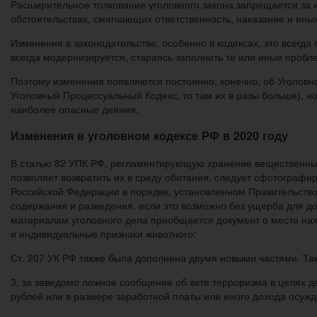
Расширительное толкование уголовного закона запрещается за и
обстоятельствах, смягчающих ответственность, наказание и ин
Изменения в законодательстве, особенно в кодексах, это всегд
всегда модернизируется, стараясь заполнить те или иные пробле
Поэтому изменения появляются постоянно, конечно, об Уголовном
Уголовный Процессуальный Кодекс, то там их в разы больше), но 
наиболее опасные деяния.
Изменения в уголовном кодексе РФ в 2020 году
В статью 82 УПК РФ, регламентирующую хранение вещественных д
позволяет возвратить их в среду обитания, следует сфотографир
Российской Федерации в порядке, установленном Правительство
содержания и разведения, если это возможно без ущерба для д
материалам уголовного дела приобщается документ о месте нах
и индивидуальные признаки животного:
Ст. 207 УК РФ также была дополнена двумя новыми частями. Так,
3, за заведомо ложное сообщение об акте терроризма в целях 
рублей или в размере заработной платы или иного дохода осужден