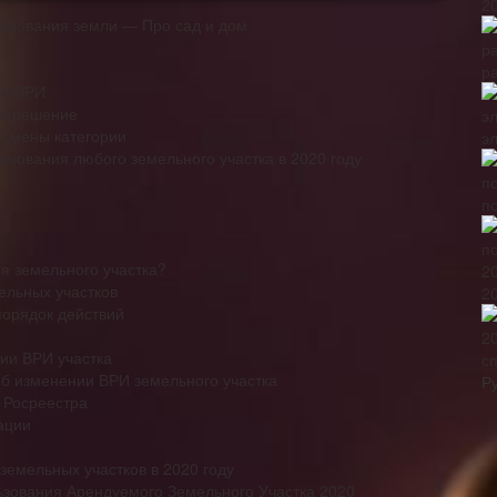
2
ьзования земли — Про сад и дом
р
ия ВРИ
ет решение
 смены категории
э
зования любого земельного участка в 2020 году
по
я земельного участка?
ельных участков
2
порядок действий
ии ВРИ участка
с
б изменении ВРИ земельного участка
Р
 Росреестра
ации
емельных участков в 2020 году
ьзования Арендуемого Земельного Участка 2020