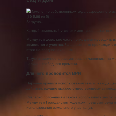
(
10
5,00
из 5)
Загрузка…
Каждый земельный участок имеет свое назначение, 
Между тем довольно часто приходится проводить
и
земельного участка
. Чаще всего это происходит, 
этого не предназначенных.
Такую возможность рассматривают чиновники на мес
наличия свободного времени.
Для чего проводится ВРИ
Нарушая правила использования земли, находящейс
действия, идущие вразрез существующему законода
Согласно положениям закона использовать землю мо
Между тем Гражданским кодексом предусмотрена п
использования земельного участка (ст.