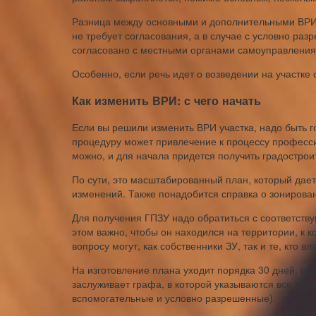
Разница между основными и дополнительными ВРИ з
не требует согласования, а в случае с условно р
согласовано с местными органами самоуправления
Особенно, если речь идет о возведении на участке 
Как изменить ВРИ: с чего начать
Если вы решили изменить ВРИ участка, надо быть го
процедуру может привлечение к процессу професси
можно, и для начала придется получить градострои
По сути, это масштабированный план, который дает
изменений. Также понадобится справка о зонирован
Для получения ГПЗУ надо обратиться с соответств
этом важно, чтобы он находился на территории, к 
вопросу могут, как собственники ЗУ, так и те, кто 
На изготовление плана уходит порядка 30 дней, пр
заслуживает графа, в которой указываются все вар
вспомогательные и условно разрешенные).