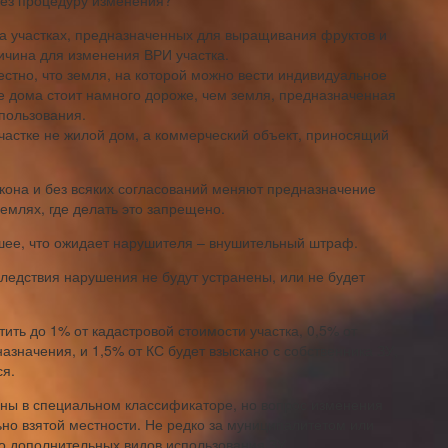
ерез процедуру изменения?
на участках, предназначенных для выращивания фруктов и
ичина для изменения ВРИ участка.
естно, что земля, на которой можно вести индивидуальное
е дома стоит намного дороже, чем земля, предназначенная
пользования.
участке не жилой дом, а коммерческий объект, приносящий
она и без всяких согласований меняют предназначение
емлях, где делать это запрещено.
шее, что ожидает нарушителя – внушительный штраф.
следствия нарушения не будут устранены, или не будет
ить до 1% от кадастровой стоимости участка, 0,5% от
азначения, и 1,5% от КС будет взыскано с собственника ЗУ,
ся.
аны в специальном классификаторе, но вопрос изменения
ьно взятой местности. Не редко за муниципалитетом или
о дополнительных видов использования ЗУ.