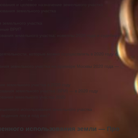
зования и целевое назначение земельного участка
зования земельного участка
 земельного участка
енные ВРИ?
вания земельного участка: новеллы 2020 года и судебная
еятельности, которые можно осуществлять в 2020 году с
ания земельного участка на примере Москвы 2020 года —
е земельного участка в 2020 году
вания земельного участка (ВРИ) — в 2020 году
вания земельного участка 2020
решенного использования земельного участка
 ведения лпх и под ижс?
шенного использования земли — Про