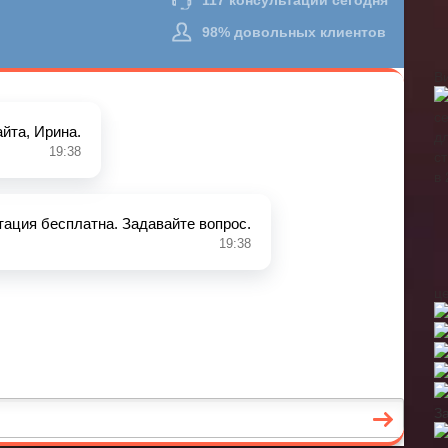
В
ц
З