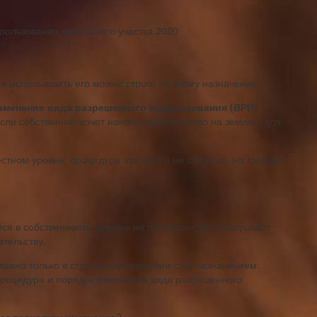
и использовать его можно строго по этому назначению.
зменение вида разрешенного использования (ВРИ)
если собственник хочет начать строительство на землях, для
тном уровне, процедура эта хотя и не сложная, но требует
я в собственности, многие не понимают, что совершают
тельству.
жно только в строгом соответствии с ее назначением.
роцедура и порядок изменения вида разрешенного