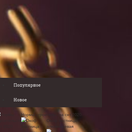
Популярное
Новое
Нормы строительства снт 2020
Окоф лестница
алюминиевая