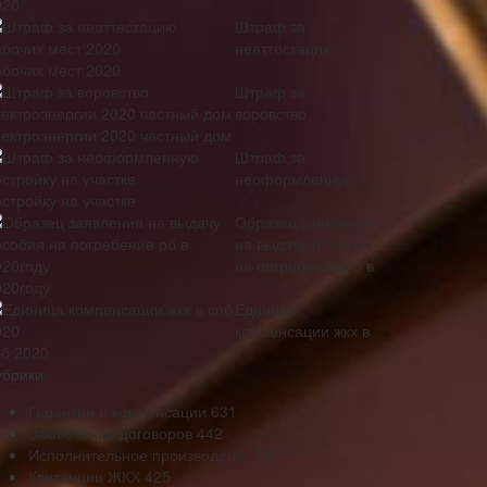
020
Штраф за
неаттестацию
абочих мест 2020
Штраф за
воровство
лектроэнергии 2020 частный дом
Штраф за
неоформленную
стройку на участке
Образец заявления
на выдачу пособия
на погребение рб в
020году
Единица
компенсации жкх в
пб 2020
убрики
Гарантии и компенсации
631
Заключение договоров
442
Исполнительное производство
540
Квитанции ЖКХ
425