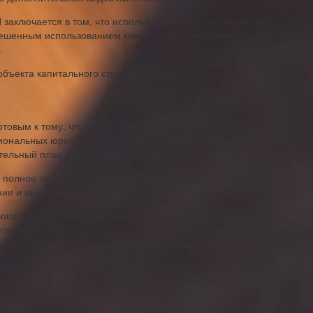
аключается в том, что использование по основному виду
азрешенным использованием каждое действие должно быть
.
объекта капитального строительства.
товым к тому, что на это уйдет немало времени, и облегчить
ональных юристов. Между тем, самостоятельно это сделать
тельный план земельного участка.
 полное представление о территории, которая требует
ии и выписка из ПЗиЗ.
ующим заявлением в орган местного самоуправления, при
которой принадлежит участок земли. Обратиться по этому
владеет участком временно, по праву аренды.
ичем услуга эта бесплатная. В документе особого внимания
ианты разрешенного использования участка (основные,