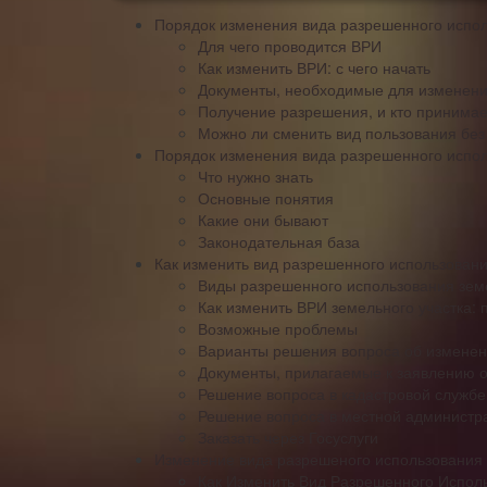
Порядок изменения вида разрешенного испол
Для чего проводится ВРИ
Как изменить ВРИ: с чего начать
Документы, необходимые для изменен
Получение разрешения, и кто принима
Можно ли сменить вид пользования без
Порядок изменения вида разрешенного исполь
Что нужно знать
Основные понятия
Какие они бывают
Законодательная база
Как изменить вид разрешенного использовани
Виды разрешенного использования зем
Как изменить ВРИ земельного участка: 
Возможные проблемы
Варианты решения вопроса об изменен
Документы, прилагаемые к заявлению о
Решение вопроса в кадастровой службе
Решение вопроса в местной администр
Заказать через Госуслуги
Изменение вида разрешеного использования з
Как Изменить Вид Разрешенного Испол