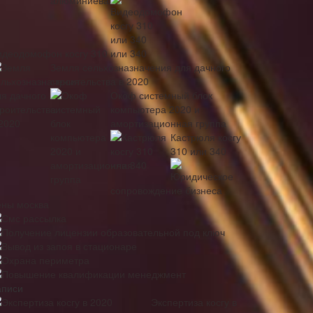
идеодомофон косгу 310 или 340
Земля сельхозназначения для дачного
строительства в 2020
Окоф системный блок
компьютера 2020 и
амортизационная группа
Кастрюля косгу
310 или 340
Юридическое
сопровождение бизнеса
ены москва
Смс рассылка
Получение лицензии образовательной под ключ
Вывод из запоя в стационаре
Охрана периметра
Повышение квалификации менеджмент
аписи
Экспертиза косгу в