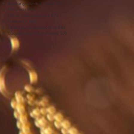
Конституционное право
447
Нотариат
661
Право собственности
679
Разное
(1 180)
Регистрация автомобиля
664
Социальное обеспечение
505