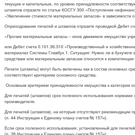
текущие и капитальные, по уровню принадлежности соответству
штампов отразите по статье КОСГУ 300 «Поступление нефинанс
«Увеличение стоимости материальных запасов» в зависимости от
Оприходование печатей и штампов отразите проводкой Дебет сч
«Прочие материальные запасы – иное движимое имущество уч
или Дебет счета 0.101.36.310 «Производственный и хозяйстве
материалах Системы Главбух 1. Ситуация: Нужно ли в бухучете 
средствам или материальным запасам относится к компетенции
Печати (штампы) могут быть включены как в состав основных сре
соответствуют критериям основного средства.
Основным критерием принадлежности имущества к категории осн
Для печатей (штампов) срок полезного использования нормами з
производителя.
Для печатей (штампов), на которые отсутствуют рекомендации п
(п. 44 Инструкции к Единому плану счетов № 157н).
Если срок полезного использования, установленный для печатей
(п. 38 Инструкции к Единому плану счетов № 157н).