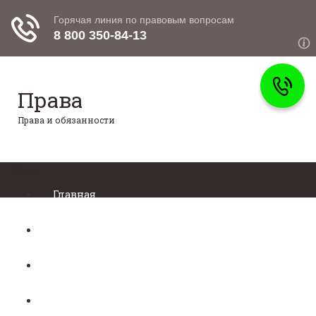
Права
Права и обязанности
Меню
Главная
Право собственности
Регистрация автомобиля
Нотариат