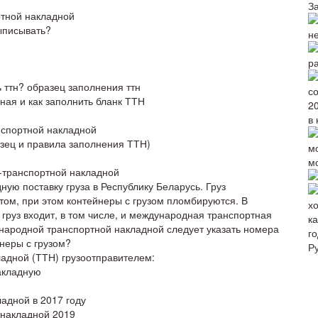
З
ртной накладной
ыписывать?
н
р
)
ь ттн? образец заполнения ттн
ная и как заполнить бланк ТТН
в 
нспортной накладной
зец и правила заполнения ТТН)
м
-транспортной накладной
ую поставку груза в Республику Беларусь. Груз
ом, при этом контейнеры с грузом пломбируются. В
груз входит, в том числе, и международная транспортная
народной транспортной накладной следует указать номера
го
неры с грузом?
Р
адной (ТТН) грузоотправителем:
акладную
адной в 2017 году
 накладной 2019