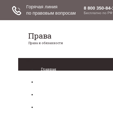
Права
Права и обязанности
Меню
Главная
Право собственности
Регистрация автомобиля
Нотариат