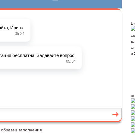
В
о
, образец заполнения