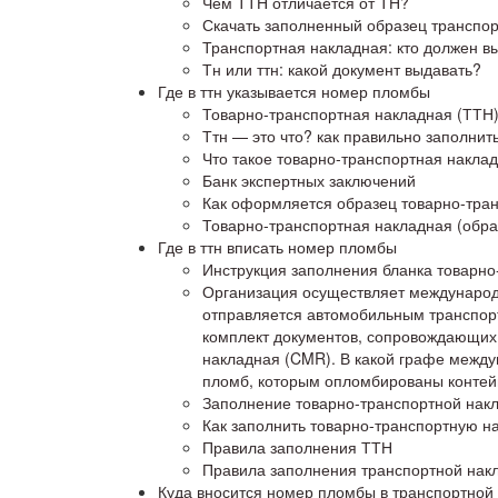
Чем ТТН отличается от ТН?
Скачать заполненный образец транспо
Транспортная накладная: кто должен в
Тн или ттн: какой документ выдавать?
Где в ттн указывается номер пломбы
Товарно-транспортная накладная (ТТН
Ттн — это что? как правильно заполнит
Что такое товарно-транспортная наклад
Банк экспертных заключений
Как оформляется образец товарно-тра
Товарно-транспортная накладная (обра
Где в ттн вписать номер пломбы
Инструкция заполнения бланка товарно
Организация осуществляет международн
отправляется автомобильным транспорт
комплект документов, сопровождающих 
накладная (CMR). В какой графе между
пломб, которым опломбированы контей
Заполнение товарно-транспортной накл
Как заполнить товарно-транспортную н
Правила заполнения ТТН
Правила заполнения транспортной накл
Куда вносится номер пломбы в транспортной