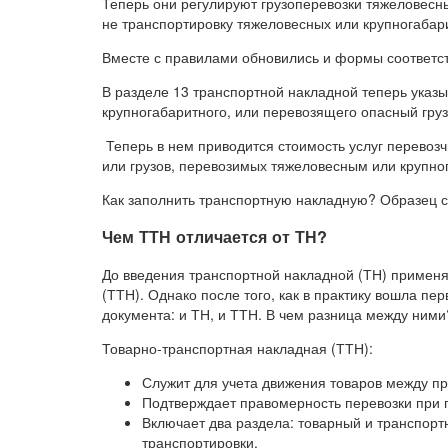
Теперь они регулируют грузоперевозки тяжеловес
не транспортировку тяжеловесных или крупногабари
Вместе с правилами обновились и формы соответс
В разделе 13 транспортной накладной теперь указ
крупногабаритного, или перевозящего опасный гру
Теперь в нем приводится стоимость услуг перевозч
или грузов, перевозимых тяжеловесным или крупно
Как заполнить транспортную накладную? Образец 
Чем ТТН отличается от ТН?
До введения транспортной накладной (ТН) применя
(ТТН). Однако после того, как в практику вошла п
документа: и ТН, и ТТН. В чем разница между ними
Товарно-транспортная накладная (ТТН):
Служит для учета движения товаров между п
Подтверждает правомерность перевозки при п
Включает два раздела: товарный и транспортн
транспортировки.