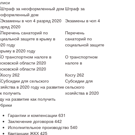
аписи
Штраф за
еоформленный дом
Экзамены в чоп 4
азряд 2020
Перечень
санаторий по
социальной защите
крыму в 2020 году
О транспортном
налоге в
осковской области 2020
Косгу 262
Субсидии для
сельского
хозяйства в 2020
ду на развитие как получить
убрики
Гарантии и компенсации
631
Заключение договоров
442
Исполнительное производство
540
Квитанции ЖКХ
425