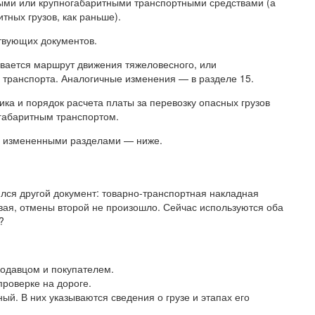
ными или крупногабаритными транспортными средствами (а
тных грузов, как раньше).
твующих документов.
ывается маршрут движения тяжеловесного, или
з транспорта. Аналогичные изменения — в разделе 15.
ика и порядок расчета платы за перевозку опасных грузов
габаритным транспортом.
с измененными разделами — ниже.
лся другой документ: товарно-транспортная накладная
ервая, отмены второй не произошло. Сейчас используются оба
?
родавцом и покупателем.
роверке на дороге.
ый. В них указываются сведения о грузе и этапах его