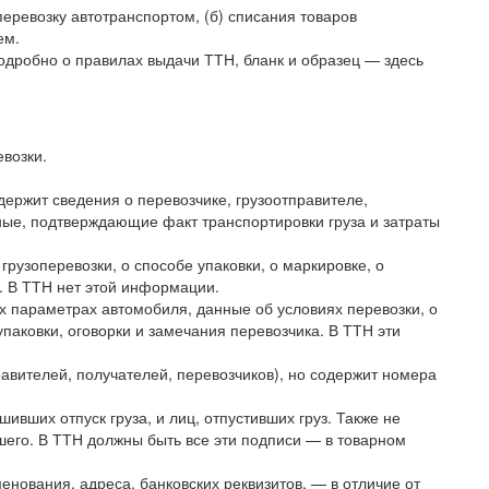
перевозку автотранспортом, (б) списания товаров
ем.
одробно о правилах выдачи ТТН, бланк и образец — здесь
возки.
держит сведения о перевозчике, грузоотправителе,
нные, подтверждающие факт транспортировки груза и затраты
грузоперевозки, о способе упаковки, о маркировке, о
х. В ТТН нет этой информации.
х параметрах автомобиля, данные об условиях перевозки, о
упаковки, оговорки и замечания перевозчика. В ТТН эти
вителей, получателей, перевозчиков), но содержит номера
ивших отпуск груза, и лиц, отпустивших груз. Также не
ршего. В ТТН должны быть все эти подписи — в товарном
нования, адреса, банковских реквизитов, — в отличие от