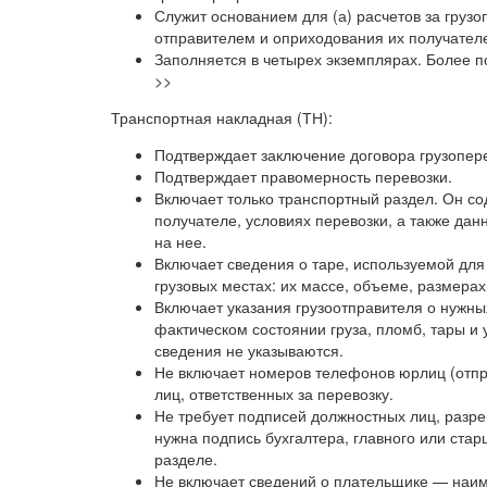
Служит основанием для (а) расчетов за грузо
отправителем и оприходования их получател
Заполняется в четырех экземплярах. Более п
>>
Транспортная накладная (ТН):
Подтверждает заключение договора грузопере
Подтверждает правомерность перевозки.
Включает только транспортный раздел. Он со
получателе, условиях перевозки, а также да
на нее.
Включает сведения о таре, используемой для 
грузовых местах: их массе, объеме, размера
Включает указания грузоотправителя о нужны
фактическом состоянии груза, пломб, тары и 
сведения не указываются.
Не включает номеров телефонов юрлиц (отпра
лиц, ответственных за перевозку.
Не требует подписей должностных лиц, разреш
нужна подпись бухгалтера, главного или ста
разделе.
Не включает сведений о плательщике — наиме