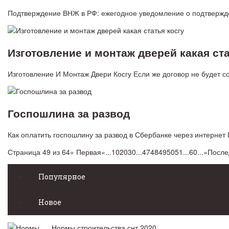
Подтверждение ВНЖ в РФ: ежегодное уведомление о подтвержд
Изготовление и монтаж дверей какая ста
Изготовление И Монтаж Двери Косгу Если же договор не будет 
Госпошлина за развод
Как оплатить госпошлину за развод в Сбербанке через интерне
Страница 49 из 64
« Первая
«
...
10
20
30
...
47
48
49
50
51
...
60
...
»
После
Популярное
Новое
Нормы строительства снт 2020