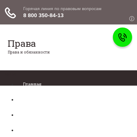
Права
Права и обязанности
Меню
Главная
Право собственности
Регистрация автомобиля
Нотариат