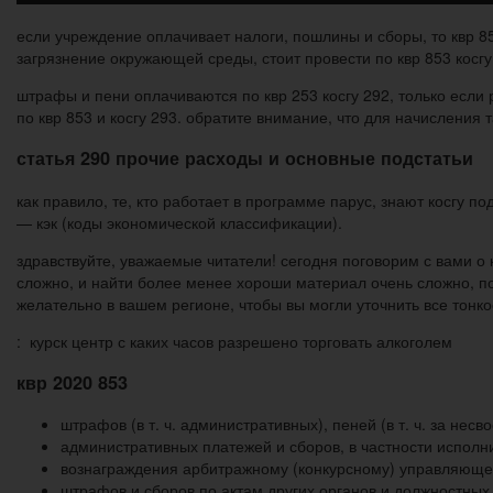
если учреждение оплачивает налоги, пошлины и сборы, то квр 85
загрязнение окружающей среды, стоит провести по квр 853 косгу
штрафы и пени оплачиваются по квр 253 косгу 292, только если 
по квр 853 и косгу 293. обратите внимание, что для начисления
статья 290 прочие расходы и основные подстатьи
как правило, те, кто работает в программе парус, знают косгу 
— кэк (коды экономической классификации).
здравствуйте, уважаемые читатели! сегодня поговорим с вами о
сложно, и найти более менее хороши материал очень сложно, по
желательно в вашем регионе, чтобы вы могли уточнить все тонко
: курск центр с каких часов разрешено торговать алкоголем
квр 2020 853
штрафов (в т. ч. административных), пеней (в т. ч. за нес
административных платежей и сборов, в частности исполни
вознаграждения арбитражному (конкурсному) управляюще
штрафов и сборов по актам других органов и должностны