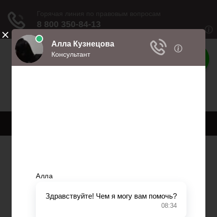
Права
Права и обязанности
Меню
Главная
Право собственности
Регистрация автомобиля
Нотариат