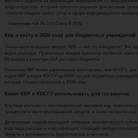
местного бюджета на реализацию мероприятий по информатиза
инфраструктуры, в случае принятия решения финансовым орган
«Закупка товаров, работ, услуг в сфере информационно-коммун
: Изменение Кэк По 210 Счету В 2020
Квр и косгу в 2020 году для бюджетных учреждений
Очень часто возникает вопрос: КВР — что это в бюджете? Это ча
видов расходов. Практически каждый бухгалтер пытается самост
20 разряд в структуре КБК расходов бюджетов.
Поскольку КВР более укрупненная группировка, чем КОСГУ, дл
кодов КВР и кодов КОСГУ на 2020 год для бюджетных учреждени
которые следует применять в 2020 году.
Какие КВР и КОСГУ использовать для госзакупок
Код вида расхода — это специальный числовой код, позволяющ
процессом в части расходования средств, а также контролю над
Детализация каждой расходной операции экономического субъе
кода вида расхода и классификации операций сектора госупра
средств и достоверность бухгалтерской отчетности.