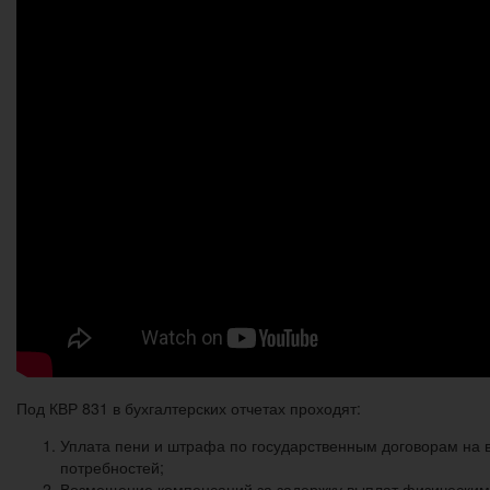
Под КВР 831 в бухгалтерских отчетах проходят:
Уплата пени и штрафа по государственным договорам на 
потребностей;
Возмещение компенсаций за задержку выплат физическим