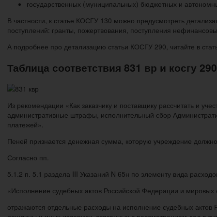
государственных (муниципальных) бюджетных и автономн
В частности, к статье КОСГУ 130 можно предусмотреть детализац
поступлений: гранты, пожертвования, поступления нефинансовых а
А подробнее про детализацию статьи КОСГУ 290, читайте в стат
Таблица соответствия 831 вр и косгу 2
Из рекомендации «Как заказчику и поставщику рассчитать и уче
административные штрафы, исполнительный сбор Административ
платежей».
Пеней признается денежная сумма, которую учреждение должно п
Согласно пп.
5.1.2 п. 5.1 раздела III Указаний N 65н по элементу вида расходо
«Исполнение судебных актов Российской Федерации и мировых
отражаются отдельные расходы на исполнение судебных актов Р
пошлины и иных издержек, связанных с рассмотрением дел в суд