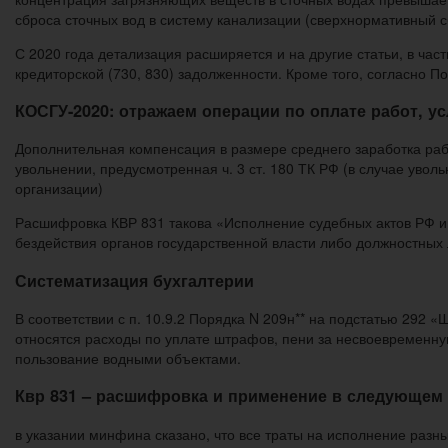
сброса сточных вод в систему канализации (сверхнормативный 
С 2020 года детализация расширяется и на другие статьи, в час
кредиторской (730, 830) задолженности. Кроме того, согласно 
КОСГУ-2020: отражаем операции по оплате работ, ус
Дополнительная компенсация в размере среднего заработка ра
увольнении, предусмотренная ч. 3 ст. 180 ТК РФ (в случае уво
организации)
Расшифровка КВР 831 такова «Исполнение судебных актов РФ и
бездействия органов государственной власти либо должностных л
Систематизация бухгалтерии
В соответствии с п. 10.9.2 Порядка N 209н** на подстатью 292 
относятся расходы по уплате штрафов, пени за несвоевременную
пользование водными объектами.
Квр 831 – расшифровка и применение в следующем 
в указании минфина сказано, что все траты на исполнение раз