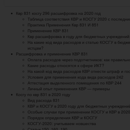
Квр 831 косгу 296 расшифровка на 2020 год
Таблица соответствия КВР и КОСГУ 2020 с последн
Практика Применения Квр 831 И 851
Применение КВР 831
Квр расшифровка в году для бюджетных учреждений
На какие код вида расходов и статью КОСГУ в бюдж
истцам?
Расшифровка и применение КВР 831
Оплата расходов через подотчетников: как правиль
Какие расходы относятся к сфере ИКТ?
На какой код вида расходов КВР отнести штраф и г
Условия для применения кода вида расходов 242
Аттестация выделенного помещения по КВР 244
Личный опыт применения КВР — примеры
Косгу по квр 831 в 2020 году
Вид расхода 831
КВР и КОСГУ в 2020 году для бюджетных учреждени
Особые случаи при применении КОСГУ и КВР в 2020
Порядок определения КВР и КОСГУ
КОСГУ-2020: учитываем новшества
Статьи 150, 160, 190.