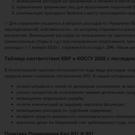
возмещение расходов на проживание и питание в месте ор
привлечение физических лиц для выполнения поручений б
компенсация проездных билетов к месту прохождения прак
/ / Для отражения указанных в вопросе расходов по Указаниям
(муниципальной) собственности», по которому отражаются расх
контрактам: Возмещение расходов за пользование на транспор
(комиссионные сборы и т.д.) при направлении спортсменов, тре
расходы» с 1 января 2020 г. отражаются по подст. 296 «Иные р
Таблица соответствия КВР и КОСГУ 2020 с последн
В бухгалтерской практике используются коды вида расходов, с
шифров имеет номерное обозначение 853. В нашей сегодняшней
уплате штрафов и пеней по договорам госзначения за вы
уплате процентов за пользование чужими денежными сред
возмещении морального ущерба;
оплате компенсаций за задержку зарплаты физлицам;
возмещении расходов по судебным издержкам;
возврате средств доказанного неосновательного обогащен
внесении денег на банковский счет арбитражного суда, к
Практика Применения Квр 831 И 851