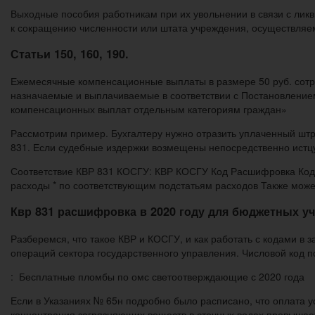
Выходные пособия работникам при их увольнении в связи с ли
к сокращению численности или штата учреждения, осуществляем
Статьи 150, 160, 190.
Ежемесячные компенсационные выплаты в размере 50 руб. сотру
назначаемые и выплачиваемые в соответствии с Постановление
компенсационных выплат отдельным категориям граждан»
Рассмотрим пример. Бухгалтеру нужно отразить уплаченный штр
831. Если судебные издержки возмещены непосредственно истцу,
Соответствие КВР 831 КОСГУ: КВР КОСГУ Код Расшифровка Код
расходы * по соответствующим подстатьям расходов Также може
Квр 831 расшифровка в 2020 году для бюджетных у
Разберемся, что такое КВР и КОСГУ, и как работать с кодами в 
операций сектора государственного управления. Числовой код
: Бесплатные пломбы по омс светоотверждающие с 2020 года
Если в Указаниях № 65н подробно было расписано, что оплата у
концентрация загрязняющих веществ в сточных водах превышае