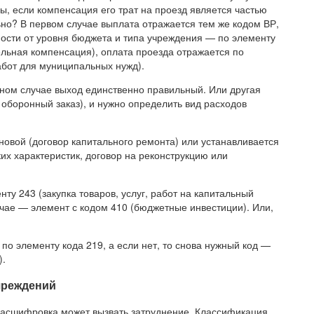
ы, если компенсация его трат на проезд является частью
ьно? В первом случае выплата отражается тем же кодом ВР,
мости от уровня бюджета и типа учреждения — по элементу
дельная компенсация), оплата проезда отражается по
работ для муниципальных нужд).
анном случае выход единственно правильный. Или другая
 оборонный заказ), и нужно определить вид расходов
новой (договор капитального ремонта) или устанавливается
их характеристик, договор на реконструкцию или
ту 243 (закупка товаров, услуг, работ на капитальный
чае — элемент с кодом 410 (бюджетные инвестиции). Или,
по элементу кода 219, а если нет, то снова нужный код —
).
учреждений
, расшифровка может вызвать затруднение. Классификация