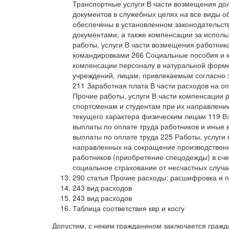
Транспортные услуги В части возмещения до
документов в служебных целях на все виды о
обеспечены в установленном законодательс
документами, а также компенсации за исполь
работы, услуги В части возмещения работник
командировками 266 Социальные пособия и 
компенсации персоналу в натуральной форм
учреждений, лицам, привлекаемым согласно 
211 Заработная плата В части расходов на о
Прочие работы, услуги В части компенсации
спортсменам и студентам при их направлени
текущего характера физическим лицам 119 В
выплаты по оплате труда работников и иные
выплаты по оплате труда 225 Работы, услуги
направленных на сокращение производствен
работников (приобретение спецодежды) в сче
социальное страхование от несчастных случ
290 статья Прочие расходы: расшифровка и 
243 вид расходов
243 вид расходов
Таблица соответствия квр и косгу
Допустим, с неким гражданином заключается гражда