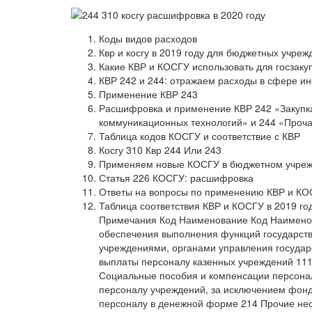
Коды видов расходов
Квр и косгу в 2019 году для бюджетных учреж
Какие КВР и КОСГУ использовать для госзаку
КВР 242 и 244: отражаем расходы в сфере 
Применение КВР 243
Расшифровка и применение КВР 242 «Закупка
коммуникационных технологий» и 244 «Прочая
Таблица кодов КОСГУ и соответствие с КВР
Косгу 310 Квр 244 Или 243
Применяем новые КОСГУ в бюджетном учрежд
Статья 226 КОСГУ: расшифровка
Ответы на вопросы по применению КВР и К
Таблица соответствия КВР и КОСГУ в 2019 го
Примечания Код Наименование Код Наименов
обеспечения выполнения функций государст
учреждениями, органами управления госуда
выплаты персоналу казенных учреждений 111
Социальные пособия и компенсации персона
персоналу учреждений, за исключением фон
персоналу в денежной форме 214 Прочие не