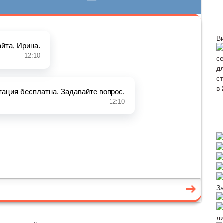
В
З
л