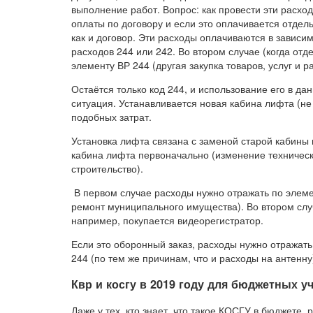
выполнение работ. Вопрос: как провести эти расход
оплаты по договору и если это оплачивается отдел
как и договор. Эти расходы оплачиваются в зависи
расходов 244 или 242. Во втором случае (когда от
элементу ВР 244 (другая закупка товаров, услуг и 
Остаётся только код 244, и использование его в д
ситуация. Устанавливается новая кабина лифта (не
подобных затрат.
Установка лифта связана с заменой старой кабины 
кабина лифта первоначально (изменение техническ
строительство).
В первом случае расходы нужно отражать по элемен
ремонт муниципального имущества). Во втором слу
например, покупается видеорегистратор.
Если это оборонный заказ, расходы нужно отражать 
244 (по тем же причинам, что и расходы на антенну
Квр и косгу в 2019 году для бюджетных 
Даже у тех, кто знает, что такое КОСГУ в бюджете