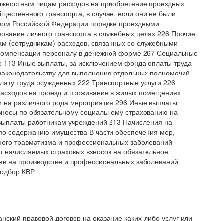
лжностным лицам расходов на приобретение проездных
бщественного транспорта, в случае, если они не были
твом Российской Федерации порядке проездными
зование личного транспорта в служебных целях 226 Прочие
ам (сотрудникам) расходов, связанных со служебными
компенсации персоналу в денежной форме 267 Социальные
е 113 Иные выплаты, за исключением фонда оплаты труда
законодательству для выполнения отдельных полномочий
плату труда осужденных 222 Транспортные услуги 226
 расходов на проезд и проживание в жилых помещениях
и на различного рода мероприятия 296 Иные выплаты
зносы по обязательному социальному страхованию на
 выплаты работникам учреждений 213 Начисления на
 по содержанию имущества В части обеспечения мер,
ного травматизма и профессиональных заболеваний
т начисляемых страховых взносов на обязательное
аев на производстве и профессиональных заболеваний
подбор КВР
нский правовой договор на оказание каких-либо услуг или