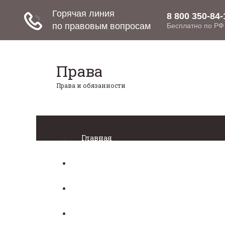
Права
Права и обязанности
Меню
Главная
Право собственности
Регистрация автомобиля
Нотариат