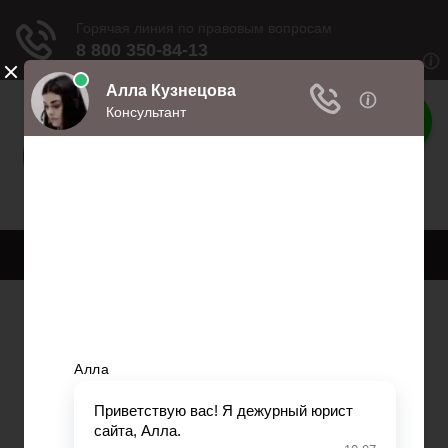
Права
Права и обязанности
Меню
Главная
Право собственности
Регистрация автомобиля
Нотариат