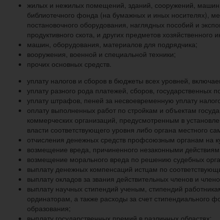
жилых и нежилых помещений, зданий, сооружений, машин и
библиотечного фонда (на бумажных и иных носителях), ме
постановочного оборудования, наглядных пособий и экспо
продуктивного скота, и других предметов хозяйственного и
машин, оборудования, материалов для подрядчика;
вооружения, военной и специальной техники;
прочих основных средств.
уплату налогов и сборов в бюджеты всех уровней, включае
уплату разного рода платежей, сборов, государственных п
уплату штрафов, пеней за несвоевременную уплату налого
оплату выполненных работ по стройкам и объектам госуд
коммерческих организаций, предусмотренным в установлен
власти соответствующего уровня либо органа местного са
отчисления денежных средств профсоюзным органам на ку
возмещение вреда, причиненного незаконными действиями
возмещение морального вреда по решению судебных орга
выплату денежных компенсаций истцам по соответствующ
выплату окладов за звания действительных членов и член
выплату научных стипендий ученым, стипендий работника
ординаторам, а также расходы за счет стипендиального 
образования;
выплату государственных премий в различных областях;