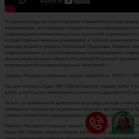
По данному виду расходов подлежат отражению расходы федера
модернизации, эксплуатации государственных информационных
информационно-коммуникационных технологий в деятельности ф
государственных казенных учреждений, и органов управления 
расходы бюджета субъекта Российской Федерации, бюджета тер
информатизации, в части региональных (муниципальных) инфо
финансовым органом субъекта Российской Федерации (муниципал
информационно-коммуникационных технологий».
Пример. Расходная операция: ремонт автомобиля. КОСГУ — 225 
Так, для текущего будет 244 «Прочая закупка товаров, работ и 
работ, услуг в целях капитального ремонта государственного (
То есть от правильности выбранного кода вида расхода и клас
целевого использования выделенных средств и достоверность б
таблицу соответствия кодов видов расходов и классификации се
Пример. Расходная операция: ремонт автомобиля. КОСГУ — 225 с
будет 244 «Прочая закупка товаров, работ и услуг для обеспече
целях капитального ремонта государственного (муниципального