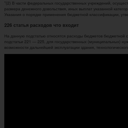
*(2) В части федеральных государственных учреждений, осуще
размера денежного довольствия, иных выплат указанной катего
Указания о порядке применения бюджетной классификации, утв
226 статья расходов что входит
На данную подстатью относятся расходы бюджетов бюджетной си
подстатьи 221 — 225, для государственных (муниципальных) нуж
возможности дальнейшей эксплуатации здания, технологического