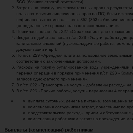
БСО (бланков строгой отчетности).
Затраты на покупку неисключительных прав на результаты
пользовательских лицензионных прав на ПО) были исключе
нефинансовых активов» — п/ст. 352 (353) «Увеличение с
(определенным) сроком полезного использования».
Появилась новая п/ст. 227 «Страхование» для отражения 
Введена в действие новая п/ст. 228 «Услуги, работы для
капитальных вложений (пусконаладочные работы, реконстр
документации и др.).
По п/ст. 229 «Арендная плата за пользование земельными
соответствии с заключенными договорами.
Расходы на покупку бутилированной воды учреждениями, в
перечня операций в порядке применения п/ст. 223 «Комму
запасов однократного применения».
В п/ст. 222 «Транспортные услуги» добавлены расходы на
В п/ст. 226 «Прочие работы, услуги» перенесены 4 операц
выплата суточных, денег на питание, возмещение за
компенсация сотрудникам затрат, понесенных во вр
представительские расходы, прием и обслуживание 
компенсация работникам затрат на прохождение ме
Выплаты (компенсации) работникам