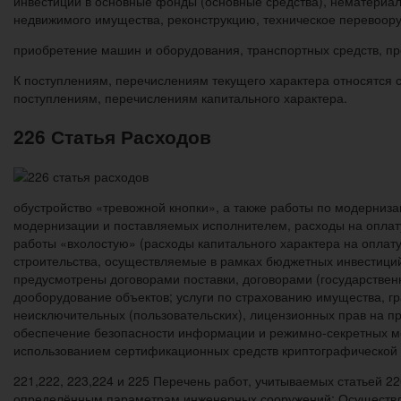
инвестиций в основные фонды (основные средства), нематериаль
недвижимого имущества, реконструкцию, техническое перевоор
приобретение машин и оборудования, транспортных средств, про
К поступлениям, перечислениям текущего характера относятся 
поступлениям, перечислениям капитального характера.
226 Статья Расходов
обустройство «тревожной кнопки», а также работы по модерниз
модернизации и поставляемых исполнителем, расходы на оплату
работы «вхолостую» (расходы капитального характера на оплат
строительства, осуществляемые в рамках бюджетных инвестици
предусмотрены договорами поставки, договорами (государствен
дооборудование объектов; услуги по страхованию имущества, г
неисключительных (пользовательских), лицензионных прав на 
обеспечение безопасности информации и режимно-секретных ме
использованием сертификационных средств криптографической 
221,222, 223,224 и 225 Перечень работ, учитываемых статьей 
определённым параметрам инженерных сооружений; Осуществле