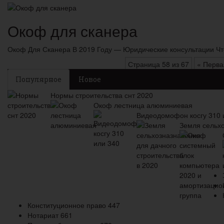
Окоф для сканера
Окоф Для Сканера В 2019 Году — Юридические консультации Ч
Страница 58 из 67
« Перва
Популярное
Новое
Нормы строительства снт 2020
Окоф лестница алюминиевая
Видеодомофон косгу 310 
Земля сельхо
Конституционное право
447
Нотариат
661