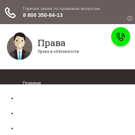
Права
Права и обязанности
Меню
Главная
Право собственности
Регистрация автомобиля
Нотариат