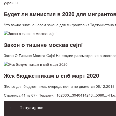
Будет ли амнистия в 2020 для мигранто
Что важно знать о новом законе для мигрантов из Таджикистана
Закон о тишине москва cejnf
Закон О Тишине Москва Cejnf На стадии рассмотрения в москов
Жск бюджетникам в спб март 2020
Жилье для бюджетников: очередь почти не движется 06.12.2018
Страница 41 из 67
« Первая
«
...
10
20
30
...
39
40
41
42
43
...
50
60
...
»
Пос
Популярное