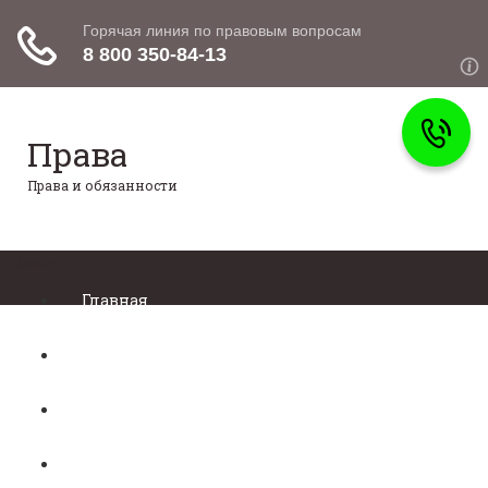
Права
Права и обязанности
Меню
Главная
Право собственности
Регистрация автомобиля
Нотариат