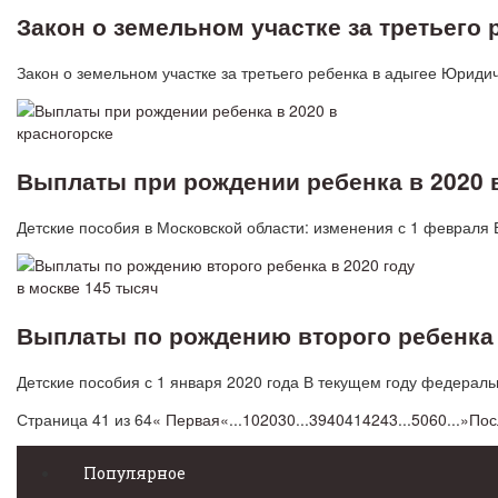
Закон о земельном участке за третьего 
Закон о земельном участке за третьего ребенка в адыгее Юриди
Выплаты при рождении ребенка в 2020 
Детские пособия в Московской области: изменения с 1 февраля
Выплаты по рождению второго ребенка в
Детские пособия с 1 января 2020 года В текущем году федера
Страница 41 из 64
« Первая
«
...
10
20
30
...
39
40
41
42
43
...
50
60
...
»
Пос
Популярное