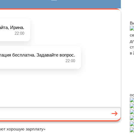
В
о
чают хорошую зарплату»