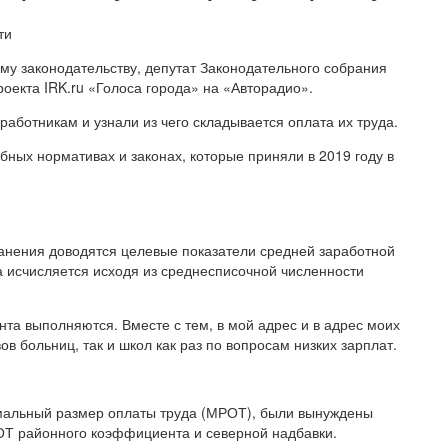
му законодательству, депутат Законодательного собрания
роекта IRK.ru «Голоса города» на «Авторадио».
аботникам и узнали из чего складывается оплата их труда.
бных нормативах и законах, которые приняли в 2019 году в
анения доводятся целевые показатели средней заработной
а исчисляется исходя из среднесписочной численности
ента выполняются. Вместе с тем, в мой адрес и в адрес моих
ов больниц, так и школ как раз по вопросам низких зарплат.
мальный размер оплаты труда (МРОТ), были вынуждены
ОТ районного коэффициента и северной надбавки.