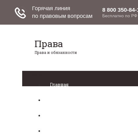
Права
Права и обязанности
Меню
Главная
Право собственности
Регистрация автомобиля
Нотариат