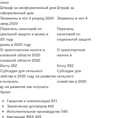
аписи
Штраф за
еоформленный дом
Экзамены в чоп 4
азряд 2020
Перечень
санаторий по
социальной защите
крыму в 2020 году
О транспортном
налоге в
осковской области 2020
Косгу 262
Субсидии для
сельского
хозяйства в 2020
ду на развитие как получить
убрики
Гарантии и компенсации
631
Заключение договоров
442
Исполнительное производство
540
Квитанции ЖКХ
425