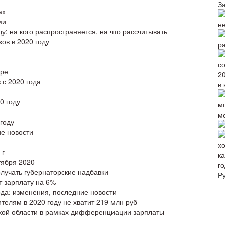
З
ах
ми
н
: на кого распространяется, на что рассчитывать
ов в 2020 году
р
ере
 с 2020 года
в 
0 году
м
году
ие новости
 г
тября 2020
го
олучать губернаторские надбавки
Р
т зарплату на 6%
ода: изменения, последние новости
телям в 2020 году не хватит 219 млн руб
ской области в рамках дифференциации зарплаты