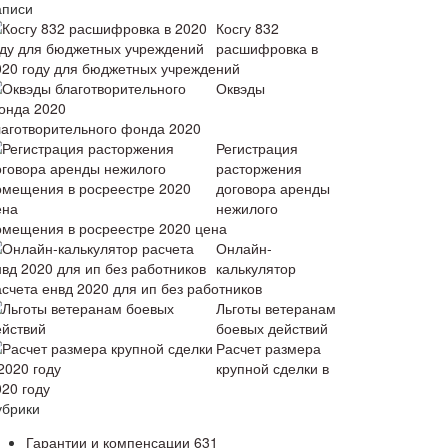
аписи
Косгу 832
расшифровка в
020 году для бюджетных учреждений
Оквэды
лаготворительного фонда 2020
Регистрация
расторжения
договора аренды
нежилого
омещения в росреестре 2020 цена
Онлайн-
калькулятор
асчета енвд 2020 для ип без работников
Льготы ветеранам
боевых действий
Расчет размера
крупной сделки в
020 году
убрики
Гарантии и компенсации
631