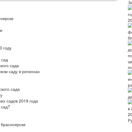
З
ноярске
2
ми
б
0 году
 сад
кого сада
п
ском саду в регионах
р
ского сада
ту
их садов 2019 года
 сад?
2
Р
 Красноярске