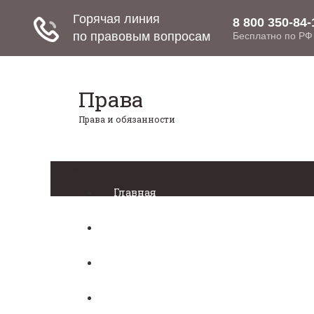
Права
Права и обязанности
Меню
Главная
Право собственности
Регистрация автомобиля
Нотариат