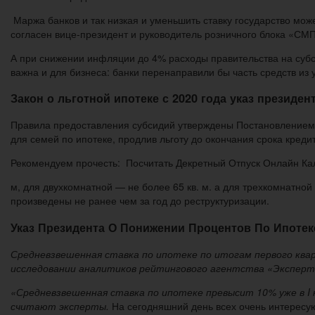
Маржа банков и так низкая и уменьшить ставку государство може
согласен вице-президент и руководитель розничного блока «СМ
А при снижении инфляции до 4% расходы правительства на субс
важна и для бизнеса: банки перенаправили бы часть средств из 
Закон о льготной ипотеке с 2020 года указ президен
Правила предоставления субсидий утверждены Постановлением
для семей по ипотеке, продлив льготу до окончания срока креди
Рекомендуем прочесть: Посчитать Декретный Отпуск Онлайн Ка
м, для двухкомнатной — не более 65 кв. м. а для трехкомнатно
произведены не ранее чем за год до реструктуризации.
Указ Президента О Понижении Процентов По Ипотеке
Средневзвешенная ставка по ипотеке по итогам первого квар
исследовании аналитиков рейтингового агентства «Эксперт
«Средневзвешенная ставка по ипотеке превысит 10% уже в I 
считают эксперты.
На сегодняшний день всех очень интересую