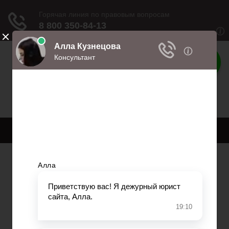
Права
Права и обязанности
Меню
Главная
Право собственности
Регистрация автомобиля
Нотариат