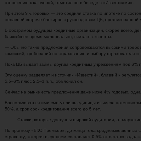
отношению к ключевой, отметил он в беседе с «Известиями».
При этом 9% годовых — это средняя ставка по ипотеке по состо
недавней встрече банкиров с руководством ЦБ, организованной 
В обозримом будущем кредитные организации, скорее всего, дей
ближайшее время малореально, считают эксперты.
— Обычно такие предложения сопровождаются высокими требова
комиссий, требований по страхованию и выбору страхователя и
Пока ЦБ выдает займы другим кредитным учреждениям под 6% го
Эту оценку разделяет и источник «Известий», близкий к регуля
5,5–6% плюс 2,5–3 п.п., объяснил он.
Сейчас на рынке есть предложения даже ниже 4% годовых, одна
Воспользоваться ими смогут лишь единицы из числа потенциальн
50%, а срок срок кредитования всего до 5 лет.
Ставки, которые доступны широкой аудитории, от маркетин
По прогнозу «БКС Премьер», до конца года средневзвешенные ст
страховку, которая в среднем составляет 0,5% от остатка задол