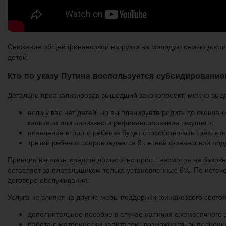
Снижение общей финансовой нагрузки на молодую семью достига
детей.
Кто по указу Путина воспользуется субсидирование
Детально проанализировав вышедший законопроект, можно выде
если у вас нет детей, но вы планируете родить до оконча
капитала или произвести рефинансирование текущего;
появление второго ребенка будет способствовать трехлет
третий ребенок сопровождается 5 летней финансовой под
Принцип выплаты средств достаточно прост: несмотря на базо
оставляет за плательщиком только установленные 6%. По истеч
договоре обслуживания.
Услуга не влияет на другие меры поддержки финансового состо
дополнительное пособие в случае наличия ежемесячного
работа с материнским капиталом: возможность выполнени