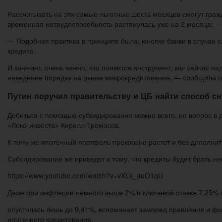
Рассчитывать на эти самые льготные шесть месяцев смогут гражд
временная нетрудоспособность растянулась уже на 2 месяца; — 
— Подобная практика в принципе была, многие банки в случае 
кредита.
И конечно, очень важно, что появится инструмент, мы сейчас н
наведение порядка на рынке микрокредитования, — сообщила г
Путин поручил правительству и ЦБ найти способ сн
Добиться с помощью субсидирования можно всего, но вопрос в 
«Локо-инвеста» Кирилл Тремасов.
К тому же ипотечный портфель прекрасно растет и без дополните
Субсидирование же приведет к тому, что кредиты будет брать н
https://www.youtube.com/watch?v=vXLk_auO1qU
Даже при инфляции немного выше 2% и ключевой ставке 7,25% ст
опустилась лишь до 9,41%, вспоминает зампред правления и ф
ипотечного кредитования.