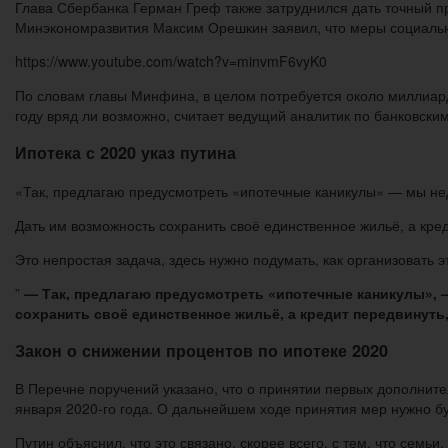
Глава Сбербанка Герман Греф также затруднился дать точный пр
Минэкономразвития Максим Орешкин заявил, что меры социально
https://www.youtube.com/watch?v=minvmF6vyK0
По словам главы Минфина, в целом потребуется около миллиард
году вряд ли возможно, считает ведущий аналитик по банковски
Ипотека с 2020 указ путина
«Так, предлагаю предусмотреть «ипотечные каникулы» — мы неда
Дать им возможность сохранить своё единственное жильё, а кред
Это непростая задача, здесь нужно подумать, как организовать 
”
— Так, предлагаю предусмотреть «ипотечные каникулы», –
сохранить своё единственное жильё, а кредит передвинуть,
Закон о снижении процентов по ипотеке 2020
В Перечне поручений указано, что о принятии первых дополните
января 2020-го года. О дальнейшем ходе принятия мер нужно бу
Путин объяснил, что это связано, скорее всего, с тем, что семь