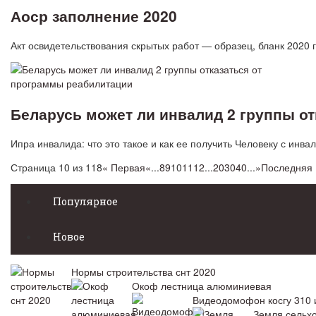
Аоср заполнение 2020
Акт освидетельствования скрытых работ — образец, бланк 2020
Беларусь может ли инвалид 2 группы о
Ипра инвалида: что это такое и как ее получить Человеку с ин
Страница 10 из 118
« Первая
«
...
8
9
10
11
12
...
20
30
40
...
»
Последняя 
Популярное
Новое
Нормы строительства снт 2020
Окоф лестница алюминиевая
Видеодомофон косгу 310 
Земля сельхо