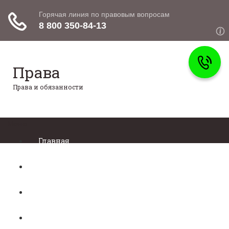
Права
Права и обязанности
Меню
Главная
Право собственности
Регистрация автомобиля
Нотариат