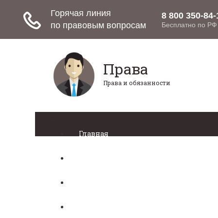
Права
Права и обязанности
Меню
Главная
Право собственности
Регистрация автомобиля
Нотариат