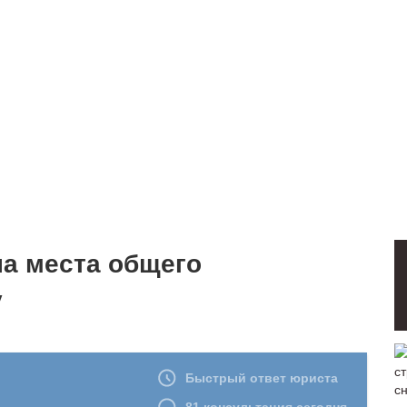
на места общего
у