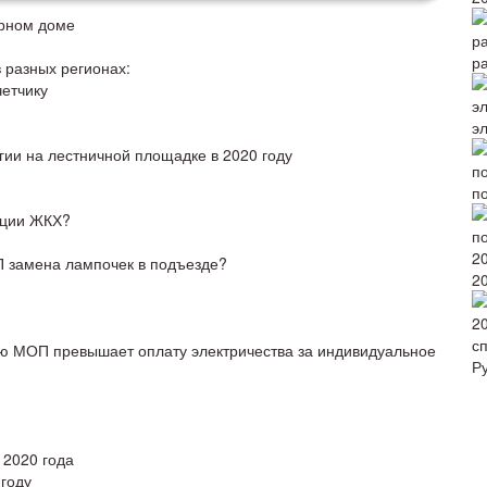
ирном доме
р
 разных регионах:
четчику
э
гии на лестничной площадке в 2020 году
по
нции ЖКХ?
П замена лампочек в подъезде?
2
с
ию МОП превышает оплату электричества за индивидуальное
Р
 2020 года
 году