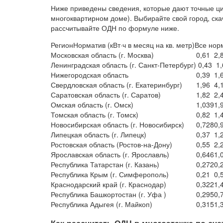
Ниже приведены сведения, которые дают точные ц
многоквартирном доме). Выбирайте свой город, ска
рассчитывайте ОДН по формуле ниже.
РегионНорматив (кВт·ч в месяц на кв. метр)Все н
Московская область (г. Москва)
0,61
2,
Ленинградская область (г. Санкт-Петербург)
0,43
1,
Нижегородская область
0,39
1,
Свердловская область (г. Екатеринбург)
1,96
4,
Саратовская область (г. Саратов)
1,82
2,
Омская область (г. Омск)
1,039
1,
Томская область (г. Томск)
0,82
1,
Новосибирская область (г. Новосибирск)
0,728
0,
Липецкая область (г. Липецк)
0,37
1,
Ростовская область (Ростов-на-Дону)
0,55
2,
Ярославская область (г. Ярославль)
0,646
1,
Республика Татарстан (г. Казань)
0,272
0,
Республика Крым (г. Симферополь)
0,21
0,
Краснодарский край (г. Краснодар)
0,322
1,
Республика Башкортостан (г. Уфа )
0,295
0,
Республика Адыгея (г. Майкоп)
0,315
1,