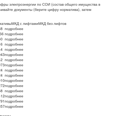
ифры электроэнергии по СОИ (состав общего имущества в
чивайте документы (берите цифру норматива), затем
ормативыМКД с лифтамиМКД без лифтов
88
подробнее
66
подробнее
60
подробнее
16
подробнее
44
подробнее
943
подробнее
42
подробнее
973
подробнее
24
подробнее
24
подробнее
010
подробнее
272
подробнее
58
подробнее
412
подробнее
791
подробнее
357
подробнее