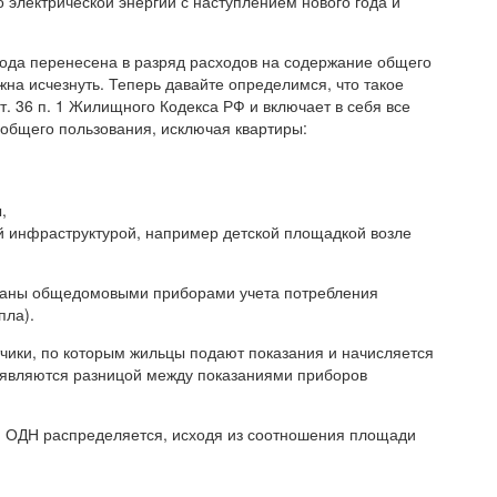
 электрической энергии с наступлением нового года и
 года перенесена в разряд расходов на содержание общего
лжна исчезнуть. Теперь давайте определимся, что такое
. 36 п. 1 Жилищного Кодекса РФ и включает в себя все
общего пользования, исключая квартиры:
,
 инфраструктурой, например детской площадкой возле
ваны общедомовыми приборами учета потребления
пла).
чики, по которым жильцы подают показания и начисляется
 являются разницой между показаниями приборов
ет, ОДН распределяется, исходя из соотношения площади