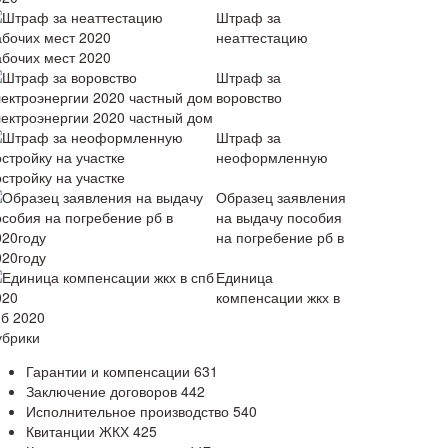
Штраф за
неаттестацию
абочих мест 2020
Штраф за
воровство
лектроэнергии 2020 частный дом
Штраф за
неоформленную
стройку на участке
Образец заявления
на выдачу пособия
на погребение рб в
020году
Единица
компенсации жкх в
пб 2020
убрики
Гарантии и компенсации
631
Заключение договоров
442
Исполнительное производство
540
Квитанции ЖКХ
425