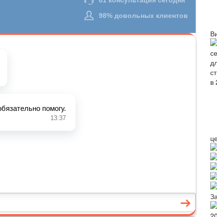
В
ц
З
2