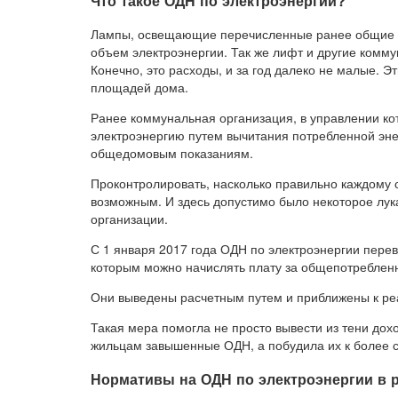
Что такое ОДН по электроэнергии?
Лампы, освещающие перечисленные ранее общие п
объем электроэнергии. Так же лифт и другие комм
Конечно, это расходы, и за год далеко не малые. 
площадей дома.
Ранее коммунальная организация, в управлении ко
электроэнергию путем вычитания потребленной эне
общедомовым показаниям.
Проконтролировать, насколько правильно каждому 
возможным. И здесь допустимо было некоторое лук
организации.
С 1 января 2017 года ОДН по электроэнергии пере
которым можно начислять плату за общепотреблен
Они выведены расчетным путем и приближены к р
Такая мера помогла не просто вывести из тени до
жильцам завышенные ОДН, а побудила их к более с
Нормативы на ОДН по электроэнергии в р