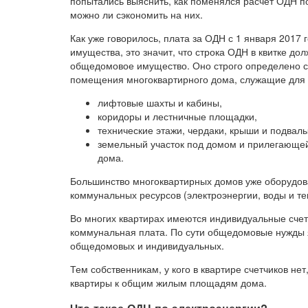
попытались выяснить, как поменялся расчет ОДН по
можно ли сэкономить на них.
Как уже говорилось, плата за ОДН с 1 января 2017
имущества, это значит, что строка ОДН в квитке до
общедомовое имущество. Оно строго определено ст
помещения многоквартирного дома, служащие для 
лифтовые шахты и кабины,
коридоры и лестничные площадки,
технические этажи, чердаки, крыши и подвалы
земельный участок под домом и прилегающей
дома.
Большинство многоквартирных домов уже оборудо
коммунальных ресурсов (электроэнергии, воды и те
Во многих квартирах имеются индивидуальные счет
коммунальная плата. По сути общедомовые нужды
общедомовых и индивидуальных.
Тем собственникам, у кого в квартире счетчиков н
квартиры к общим жилым площадям дома.