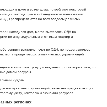
лощади в доме и возле дома, потребляют некоторый
уникации, находящиеся в общедомовом пользовании.
Эти ОДН распределяются на всех владельцев жилых
торой находился дом, могла выставлять ОДН на
ргии по индивидуальным счетчикам квартир и
собственнику выставлен счет по ОДН, не представлялось
авство, а проще говоря, жульничество, управляющей
ведены в жилищную услугу и введены строгие нормативы, по
ные домом ресурсы.
еальным нуждам.
ходы коммунальных организаций, нечестно предъявляющих
трогому учету, контролю и экономии ресурсов.
азных регионах: